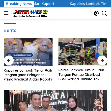
Langsung
 A dari Kapolri
Breaking News
Kapolres Lombok Timur Raih Pengharga
ke
konten
Berita
Polres Lombok Timur Turun
Polsek Sekotong Buru Pelaku
Tangan Pantau Distribusi
Curas Bermodus Sembako di
BBM, Warga Diminta Tak
Lombok Barat, Isu Penculikan
Panic Buying
Dipastikan Hoaks