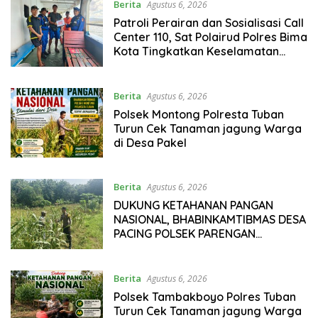
Berita
Agustus 6, 2026
Patroli Perairan dan Sosialisasi Call
Center 110, Sat Polairud Polres Bima
Kota Tingkatkan Keselamatan
Pelayaran di Teluk Bima
Berita
Agustus 6, 2026
Polsek Montong Polresta Tuban
Turun Cek Tanaman jagung Warga
di Desa Pakel
Berita
Agustus 6, 2026
DUKUNG KETAHANAN PANGAN
NASIONAL, BHABINKAMTIBMAS DESA
PACING POLSEK PARENGAN
MELAKSANAKAN PENDAMPINGAN
PETANI JAGUNG DI DESA PACING
KEC. PARENGAN.
Berita
Agustus 6, 2026
Polsek Tambakboyo Polres Tuban
Turun Cek Tanaman jagung Warga