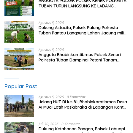
ANGGOTA POLSEK POLSEK KEREK POLRESTA
TUBAN TURUN LANGSUNG KE LADANG
WARGA DI DESA BINAAN.
Agustus 6, 2026
Dukung Astacita, Polsek Palang Polresta
Tuban Pantau Langsung Lahan Jagung milik
warga Desa Dawung
Agustus 6, 2026
Anggota Bhabinkamtibmas Polsek Senori
Polresta Tuban Dampingi Petani Tanam
Benih Jagung Wujudkan Ketahanan Pangan
Nasional
Popular Post
Agustus 6, 2026
0 Komentar
Jelang HUT RI ke-81, Bhabinkamtibmas Desa
Ai Mual Latih Paskibraka di Lapangan Kantor
Kecamatan Lantung
Juli 30, 2026
0 Komentar
Dukung Ketahanan Pangan, Polsek Labuapi