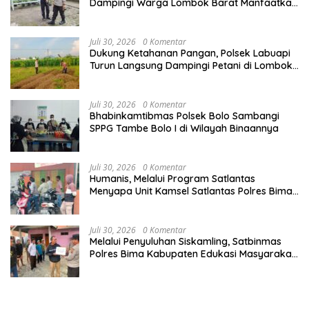
Dampingi Warga Lombok Barat Manfaatkan
Pekarangan Kosong
Juli 30, 2026
0 Komentar
Dukung Ketahanan Pangan, Polsek Labuapi
Turun Langsung Dampingi Petani di Lombok
Barat
Juli 30, 2026
0 Komentar
Bhabinkamtibmas Polsek Bolo Sambangi
SPPG Tambe Bolo I di Wilayah Binaannya
Juli 30, 2026
0 Komentar
Humanis, Melalui Program Satlantas
Menyapa Unit Kamsel Satlantas Polres Bima
Kabupaten Imbau Warga Budayakan Tertib
Berlalulintas
Juli 30, 2026
0 Komentar
Melalui Penyuluhan Siskamling, Satbinmas
Polres Bima Kabupaten Edukasi Masyarakat
Pentingnya Menjaga Kamtibmas