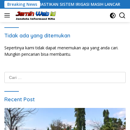
Langsung
GUNG DAN MEMASTIKAN SISTEM IRIGASI MASIH LANCAR
Breaking News
ke
konten
Tidak ada yang ditemukan
Sepertinya kami tidak dapat menemukan apa yang anda cari.
Mungkin pencarian bisa membantu.
Cari
untuk:
Recent Post