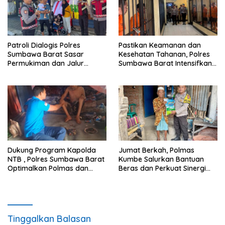
Patroli Dialogis Polres
Pastikan Keamanan dan
Sumbawa Barat Sasar
Kesehatan Tahanan, Polres
Permukiman dan Jalur
Sumbawa Barat Intensifkan
Ramai, Jaga Kamtibmas
Pengecekan Rutan Secara
Tetap Kondusif
Berkala
Dukung Program Kapolda
Jumat Berkah, Polmas
NTB , Polres Sumbawa Barat
Kumbe Salurkan Bantuan
Optimalkan Polmas dan
Beras dan Perkuat Sinergi
Pendekatan Humanis di
Kamtibmas
Masyarakat
Tinggalkan Balasan