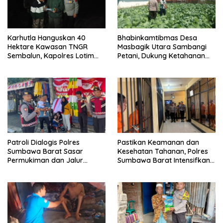
Karhutla Hanguskan 40
Bhabinkamtibmas Desa
Hektare Kawasan TNGR
Masbagik Utara Sambangi
Sembalun, Kapolres Lotim
Petani, Dukung Ketahanan
Turun Langsung Padamkan
Pangan dan Swasembada
Api
Pangan
Patroli Dialogis Polres
Pastikan Keamanan dan
Sumbawa Barat Sasar
Kesehatan Tahanan, Polres
Permukiman dan Jalur
Sumbawa Barat Intensifkan
Ramai, Jaga Kamtibmas
Pengecekan Rutan Secara
Tetap Kondusif
Berkala