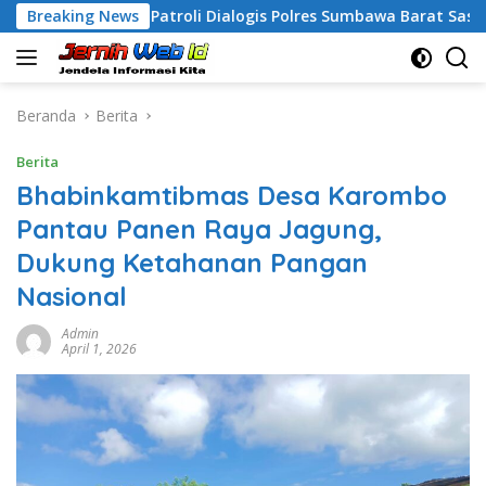
Langsung
Breaking News
Patroli Dialogis Polres Sumbawa Barat Sasar Permukim
ke
konten
Beranda
Berita
Berita
Bhabinkamtibmas Desa Karombo
Pantau Panen Raya Jagung,
Dukung Ketahanan Pangan
Nasional
Admin
April 1, 2026