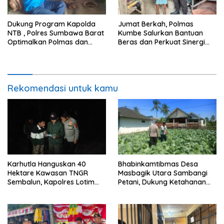
Dukung Program Kapolda
Jumat Berkah, Polmas
NTB , Polres Sumbawa Barat
Kumbe Salurkan Bantuan
Optimalkan Polmas dan
Beras dan Perkuat Sinergi
Pendekatan Humanis di
Kamtibmas
Masyarakat
Rekomendasi untuk kamu
Karhutla Hanguskan 40
Bhabinkamtibmas Desa
Hektare Kawasan TNGR
Masbagik Utara Sambangi
Sembalun, Kapolres Lotim
Petani, Dukung Ketahanan
Turun Langsung Padamkan
Pangan dan Swasembada
Api
Pangan