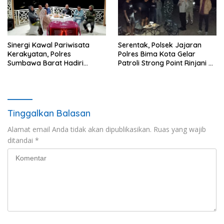
Sinergi Kawal Pariwisata
Serentak, Polsek Jajaran
Kerakyatan, Polres
Polres Bima Kota Gelar
Sumbawa Barat Hadiri
Patroli Strong Point Rinjani di
“Jalan Perjuangan dan
Sejumlah Titik Rawan
Sharing Pengelolaan
Pariwisata Bendungan Tiu
Suntuk”
Tinggalkan Balasan
Alamat email Anda tidak akan dipublikasikan.
Ruas yang wajib
ditandai
*