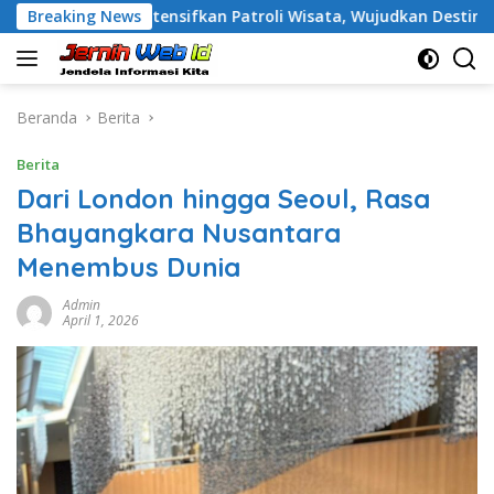
Langsung
t Intensifkan Patroli Wisata, Wujudkan Destinasi Aman dan 
Breaking News
ke
konten
Beranda
Berita
Berita
Dari London hingga Seoul, Rasa
Bhayangkara Nusantara
Menembus Dunia
Admin
April 1, 2026