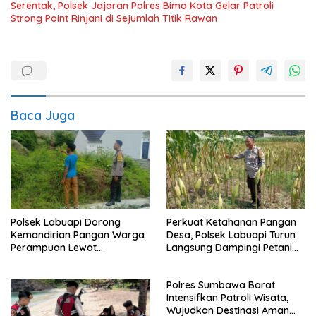
Serentak, Polsek Jajaran Polres Bima Kota Gelar Patroli
Strong Point Rinjani di Sejumlah Titik Rawan
Baca Juga
Polsek Labuapi Dorong
Perkuat Ketahanan Pangan
Kemandirian Pangan Warga
Desa, Polsek Labuapi Turun
Perampuan Lewat
Langsung Dampingi Petani
Pemanfaatan Pekarangan
Merembu
Rumah
Polres Sumbawa Barat
Intensifkan Patroli Wisata,
Wujudkan Destinasi Aman