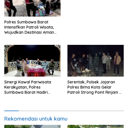
dan Nyaman bagi
Masyarakat
Polres Sumbawa Barat
Intensifkan Patroli Wisata,
Wujudkan Destinasi Aman
dan Nyaman bagi
Masyarakat
Sinergi Kawal Pariwisata
Serentak, Polsek Jajaran
Kerakyatan, Polres
Polres Bima Kota Gelar
Sumbawa Barat Hadiri
Patroli Strong Point Rinjani di
“Jalan Perjuangan dan
Sejumlah Titik Rawan
Sharing Pengelolaan
Pariwisata Bendungan Tiu
Suntuk”
Rekomendasi untuk kamu