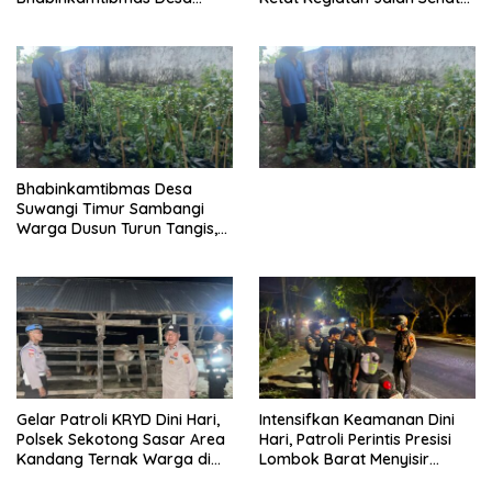
Kerato Sambangi Warga Cek
di Kelurahan Pekat
Kualitas Hasil Pertanian
Bhabinkamtibmas Desa
Suwangi Timur Sambangi
Warga Dusun Turun Tangis,
Ajak Masyarakat Bersama
Jaga Kamtibmas
Gelar Patroli KRYD Dini Hari,
Intensifkan Keamanan Dini
Polsek Sekotong Sasar Area
Hari, Patroli Perintis Presisi
Kandang Ternak Warga di
Lombok Barat Menyisir
Cendi Manik
Wilayah Gerung