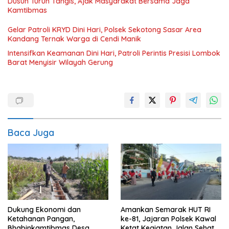
Dusun Turun Tangis, Ajak Masyarakat Bersama Jaga
Kamtibmas
Gelar Patroli KRYD Dini Hari, Polsek Sekotong Sasar Area
Kandang Ternak Warga di Cendi Manik
Intensifkan Keamanan Dini Hari, Patroli Perintis Presisi Lombok
Barat Menyisir Wilayah Gerung
Baca Juga
Dukung Ekonomi dan
Amankan Semarak HUT RI
Ketahanan Pangan,
ke-81, Jajaran Polsek Kawal
Bhabinkamtibmas Desa
Ketat Kegiatan Jalan Sehat