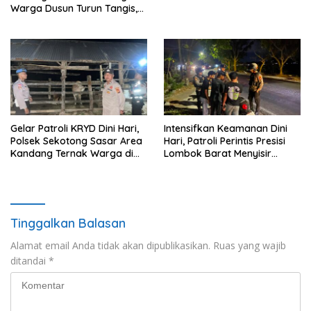
Warga Dusun Turun Tangis,
Ajak Masyarakat Bersama
Jaga Kamtibmas
Gelar Patroli KRYD Dini Hari,
Intensifkan Keamanan Dini
Polsek Sekotong Sasar Area
Hari, Patroli Perintis Presisi
Kandang Ternak Warga di
Lombok Barat Menyisir
Cendi Manik
Wilayah Gerung
Tinggalkan Balasan
Alamat email Anda tidak akan dipublikasikan.
Ruas yang wajib
ditandai
*