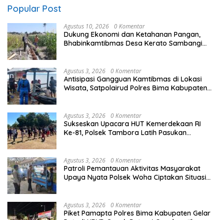
Popular Post
Agustus 10, 2026
0 Komentar
Dukung Ekonomi dan Ketahanan Pangan,
Bhabinkamtibmas Desa Kerato Sambangi
Warga Cek Kualitas Hasil Pertanian
Agustus 3, 2026
0 Komentar
Antisipasi Gangguan Kamtibmas di Lokasi
Wisata, Satpolairud Polres Bima Kabupaten
Gelar PAM Wisata di Pantai Kalaki
Agustus 3, 2026
0 Komentar
Sukseskan Upacara HUT Kemerdekaan RI
Ke-81, Polsek Tambora Latih Pasukan
Pengibara Bendera Tingkat Kecamatan
Agustus 3, 2026
0 Komentar
Patroli Pemantauan Aktivitas Masyarakat
Upaya Nyata Polsek Woha Ciptakan Situasi
Kamtibmas Yang Kondusif di Wilayah
Hukumnya
Agustus 3, 2026
0 Komentar
Piket Pamapta Polres Bima Kabupaten Gelar