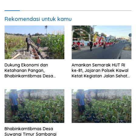
Rekomendasi untuk kamu
Dukung Ekonomi dan
Amankan Semarak HUT RI
Ketahanan Pangan,
ke-81, Jajaran Polsek Kawal
Bhabinkamtibmas Desa
Ketat Kegiatan Jalan Sehat
Kerato Sambangi Warga Cek
di Kelurahan Pekat
Kualitas Hasil Pertanian
Bhabinkamtibmas Desa
Suwangi Timur Sambangi