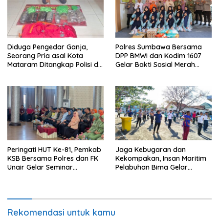
Diduga Pengedar Ganja,
Polres Sumbawa Bersama
Seorang Pria asal Kota
DPP BMWI dan Kodim 1607
Mataram Ditangkap Polisi di
Gelar Bakti Sosial Merah
Sumbawa Barat
Putih di Ponpes Arrahman
Hidayatullah
Peringati HUT Ke-81, Pemkab
Jaga Kebugaran dan
KSB Bersama Polres dan FK
Kekompakan, Insan Maritim
Unair Gelar Seminar
Pelabuhan Bima Gelar
Kesehatan “1000 Hari
Senam Bersama
Pertama Kehidupan”
Rekomendasi untuk kamu