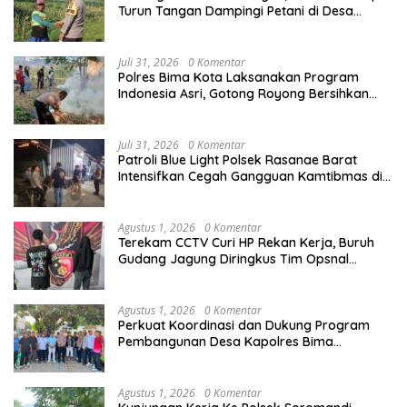
Turun Tangan Dampingi Petani di Desa
Karang Bongkot
Juli 31, 2026
0 Komentar
Polres Bima Kota Laksanakan Program
Indonesia Asri, Gotong Royong Bersihkan
Tempat Pemakaman Umum di Kelurahan Ule
Juli 31, 2026
0 Komentar
Patroli Blue Light Polsek Rasanae Barat
Intensifkan Cegah Gangguan Kamtibmas di
Wilayah Hukum Polres Bima Kota
Agustus 1, 2026
0 Komentar
Terekam CCTV Curi HP Rekan Kerja, Buruh
Gudang Jagung Diringkus Tim Opsnal
Satreskrim Polres Bima Kota
Agustus 1, 2026
0 Komentar
Perkuat Koordinasi dan Dukung Program
Pembangunan Desa Kapolres Bima
Silaturahmi Bersama Pemdes Nggembe
Agustus 1, 2026
0 Komentar