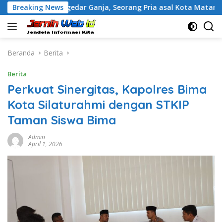
Langsung
uga Pengedar Ganja, Seorang Pria asal Kota Mataram Ditangka
Breaking News
ke
konten
Beranda
Berita
Berita
Perkuat Sinergitas, Kapolres Bima
Kota Silaturahmi dengan STKIP
Taman Siswa Bima
Admin
April 1, 2026