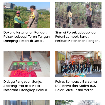
Dukung Ketahanan Pangan,
Sinergi Polsek Labuapi dan
Polsek Labuapi Turun Tangan
Petani Lombok Barat
Dampingi Petani di Desa
Perkuat Ketahanan Pangan
Karang Bongkot
Nasional
Diduga Pengedar Ganja,
Polres Sumbawa Bersama
Seorang Pria asal Kota
DPP BMWI dan Kodim 1607
Mataram Ditangkap Polisi di
Gelar Bakti Sosial Merah
Sumbawa Barat
Putih di Ponpes Arrahman
Hidayatullah