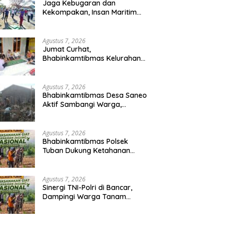
Jaga Kebugaran dan
Kekompakan, Insan Maritim
Pelabuhan Bima Gelar Senam
Bersama
Agustus 7, 2026
Jumat Curhat,
Bhabinkamtibmas Kelurahan
Sadia Ajak Warga Perangi
Miras dan Narkoba Demi
Kamtibmas Kondusif
Agustus 7, 2026
Bhabinkamtibmas Desa Saneo
Aktif Sambangi Warga,
Perkuat Kemitraan dan Gotong
Royong Jaga Kamtibmas
Agustus 7, 2026
Bhabinkamtibmas Polsek
Tuban Dukung Ketahanan
Pangan Nasional Melalui
Pemanfaatan Lahan
Pekarangan
Agustus 7, 2026
Sinergi TNI-Polri di Bancar,
Dampingi Warga Tanam
Jagung Demi Dukung
Ketahanan Pangan