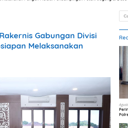
Cari
untu
Rakernis Gabungan Divisi
Rec
Kesiapan Melaksanakan
Agust
Peri
Polr
“100