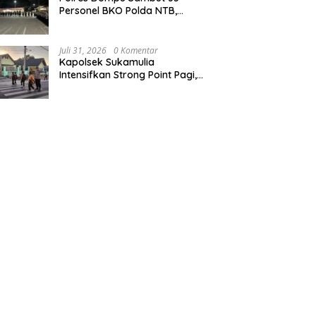
Personel BKO Polda NTB,
Kapolres Tekankan Disiplin dan
Profesionalitas
Juli 31, 2026
0 Komentar
Kapolsek Sukamulia
Intensifkan Strong Point Pagi,
Personel Bantu Pelajar
Menyeberang dan Atur Arus
Lalu Lintas