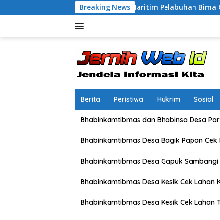
Langsung
ompakan, Insan Maritim Pelabuhan Bima Gelar Senam Bersam
Breaking News
ke
konten
Berita
Peristiwa
Hukrim
Sosial
Bhabinkamtibmas dan Bhabinsa Desa Pare
Bhabinkamtibmas Desa Bagik Papan Cek
Bhabinkamtibmas Desa Gapuk Sambangi 
Bhabinkamtibmas Desa Kesik Cek Lahan K
Bhabinkamtibmas Desa Kesik Cek Lahan 