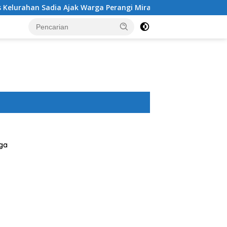
ak Warga Perangi Miras dan Narkoba Demi Kamtibmas Kondusif
ga