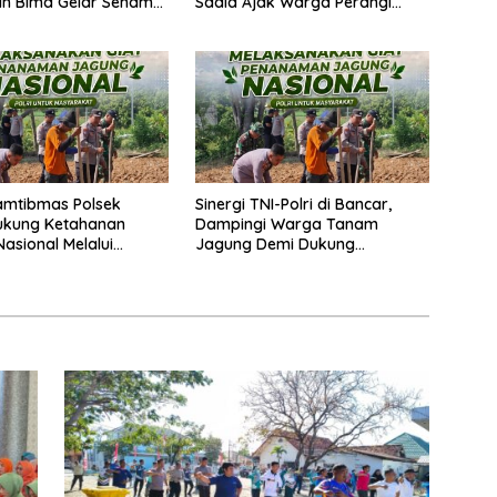
an Bima Gelar Senam
Sadia Ajak Warga Perangi
a
Miras dan Narkoba Demi
Kamtibmas Kondusif
amtibmas Polsek
Sinergi TNI-Polri di Bancar,
ukung Ketahanan
Dampingi Warga Tanam
asional Melalui
Jagung Demi Dukung
atan Lahan
Ketahanan Pangan
gan