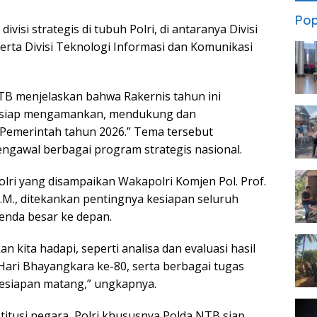
Pop
visi strategis di tubuh Polri, di antaranya Divisi
serta Divisi Teknologi Informasi dan Komunikasi
TB menjelaskan bahwa Rakernis tahun ini
si siap mengamankan, mendukung dan
 Pemerintah tahun 2026.” Tema tersebut
ngawal berbagai program strategis nasional.
ri yang disampaikan Wakapolri Komjen Pol. Prof.
 M.M., ditekankan pentingnya kesiapan seluruh
enda besar ke depan.
 kita hadapi, seperti analisa dan evaluasi hasil
 Hari Bhayangkara ke-80, serta berbagai tugas
esiapan matang,” ungkapnya.
titusi negara, Polri khususnya Polda NTB siap