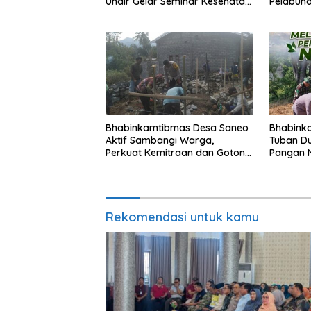
Unair Gelar Seminar Kesehatan
Pelabuh
“1000 Hari Pertama
Bersam
Kehidupan”
Bhabinkamtibmas Desa Saneo
Bhabink
Aktif Sambangi Warga,
Tuban D
Perkuat Kemitraan dan Gotong
Pangan N
Royong Jaga Kamtibmas
Pemanfa
Pekaran
Rekomendasi untuk kamu