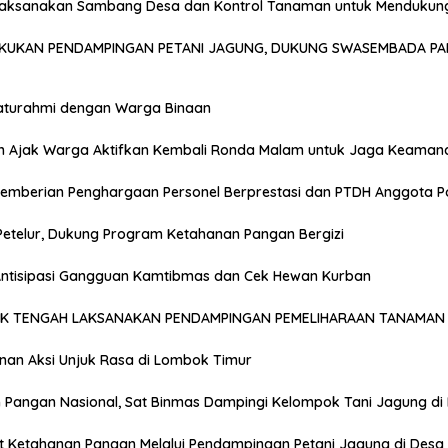
Laksanakan Sambang Desa dan Kontrol Tanaman untuk Mendukun
AKUKAN PENDAMPINGAN PETANI JAGUNG, DUKUNG SWASEMBADA PA
laturahmi dengan Warga Binaan
n Ajak Warga Aktifkan Kembali Ronda Malam untuk Jaga Keaman
emberian Penghargaan Personel Berprestasi dan PTDH Anggota Po
Petelur, Dukung Program Ketahanan Pangan Bergizi
 Antisipasi Gangguan Kamtibmas dan Cek Hewan Kurban
OK TENGAH LAKSANAKAN PENDAMPINGAN PEMELIHARAAN TANAMAN 
anan Aksi Unjuk Rasa di Lombok Timur
Pangan Nasional, Sat Binmas Dampingi Kelompok Tani Jagung di
t Ketahanan Pangan Melalui Pendampingan Petani Jagung di Desa