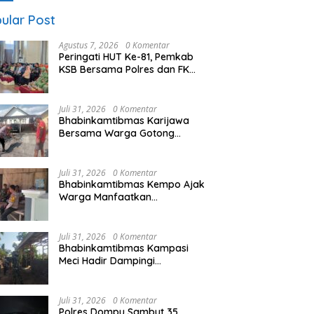
ular Post
Agustus 7, 2026
0 Komentar
Peringati HUT Ke-81, Pemkab
KSB Bersama Polres dan FK
Unair Gelar Seminar Kesehatan
“1000 Hari Pertama
Kehidupan”
Juli 31, 2026
0 Komentar
Bhabinkamtibmas Karijawa
Bersama Warga Gotong
Royong, Perkuat Kemitraan
dan Kamtibmas
Juli 31, 2026
0 Komentar
Bhabinkamtibmas Kempo Ajak
Warga Manfaatkan
Pekarangan untuk Ketahanan
Pangan Keluarga
Juli 31, 2026
0 Komentar
Bhabinkamtibmas Kampasi
Meci Hadir Dampingi
Kunjungan Pengawas TMMD
ke-129 di Rumah Warga
Juli 31, 2026
0 Komentar
Polres Dompu Sambut 35