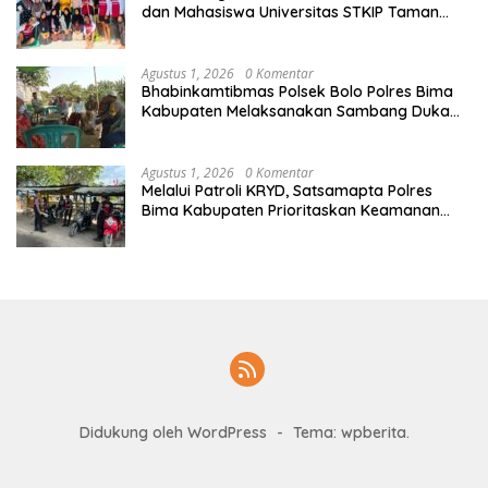
dan Mahasiswa Universitas STKIP Taman
siswa Gotong Royong Bersihkan Masjid
Agustus 1, 2026
0 Komentar
Bhabinkamtibmas Polsek Bolo Polres Bima
Kabupaten Melaksanakan Sambang Duka
Atas Meninggalnya Warga Binaan
Agustus 1, 2026
0 Komentar
Melalui Patroli KRYD, Satsamapta Polres
Bima Kabupaten Prioritaskan Keamanan
dan Kenyamanan Masyarakat di Wilayah
Hukumnya
Didukung oleh WordPress
-
Tema: wpberita.