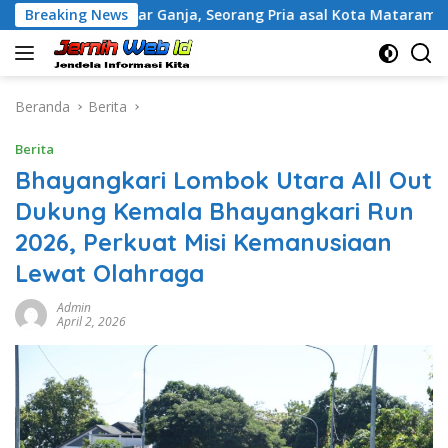
Langsung
a Pengedar Ganja, Seorang Pria asal Kota Mataram Ditangkap 
Breaking News
ke
konten
Beranda
Berita
Berita
Bhayangkari Lombok Utara All Out
Dukung Kemala Bhayangkari Run
2026, Perkuat Misi Kemanusiaan
Lewat Olahraga
Admin
April 2, 2026