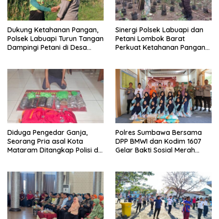
Dukung Ketahanan Pangan,
Sinergi Polsek Labuapi dan
Polsek Labuapi Turun Tangan
Petani Lombok Barat
Dampingi Petani di Desa
Perkuat Ketahanan Pangan
Karang Bongkot
Nasional
Diduga Pengedar Ganja,
Polres Sumbawa Bersama
Seorang Pria asal Kota
DPP BMWI dan Kodim 1607
Mataram Ditangkap Polisi di
Gelar Bakti Sosial Merah
Sumbawa Barat
Putih di Ponpes Arrahman
Hidayatullah