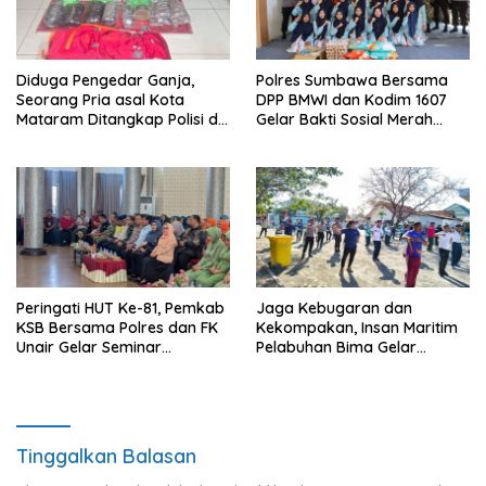
Diduga Pengedar Ganja,
Polres Sumbawa Bersama
Seorang Pria asal Kota
DPP BMWI dan Kodim 1607
Mataram Ditangkap Polisi di
Gelar Bakti Sosial Merah
Sumbawa Barat
Putih di Ponpes Arrahman
Hidayatullah
Peringati HUT Ke-81, Pemkab
Jaga Kebugaran dan
KSB Bersama Polres dan FK
Kekompakan, Insan Maritim
Unair Gelar Seminar
Pelabuhan Bima Gelar
Kesehatan “1000 Hari
Senam Bersama
Pertama Kehidupan”
Tinggalkan Balasan