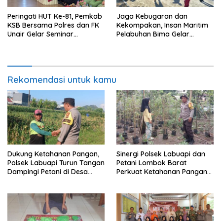
Peringati HUT Ke-81, Pemkab
Jaga Kebugaran dan
KSB Bersama Polres dan FK
Kekompakan, Insan Maritim
Unair Gelar Seminar
Pelabuhan Bima Gelar
Kesehatan “1000 Hari
Senam Bersama
Pertama Kehidupan”
Rekomendasi untuk kamu
Dukung Ketahanan Pangan,
Sinergi Polsek Labuapi dan
Polsek Labuapi Turun Tangan
Petani Lombok Barat
Dampingi Petani di Desa
Perkuat Ketahanan Pangan
Karang Bongkot
Nasional