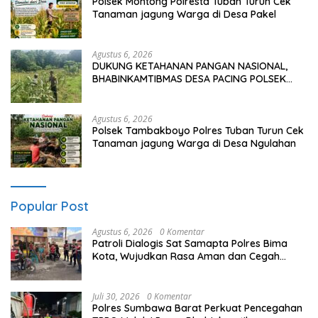
Polsek Montong Polresta Tuban Turun Cek
Tanaman jagung Warga di Desa Pakel
Agustus 6, 2026
DUKUNG KETAHANAN PANGAN NASIONAL,
BHABINKAMTIBMAS DESA PACING POLSEK
PARENGAN MELAKSANAKAN PENDAMPINGAN
PETANI JAGUNG DI DESA PACING KEC.
PARENGAN.
Agustus 6, 2026
Polsek Tambakboyo Polres Tuban Turun Cek
Tanaman jagung Warga di Desa Ngulahan
Popular Post
Agustus 6, 2026
0 Komentar
Patroli Dialogis Sat Samapta Polres Bima
Kota, Wujudkan Rasa Aman dan Cegah
Gangguan Kamtibmas
Juli 30, 2026
0 Komentar
Polres Sumbawa Barat Perkuat Pencegahan