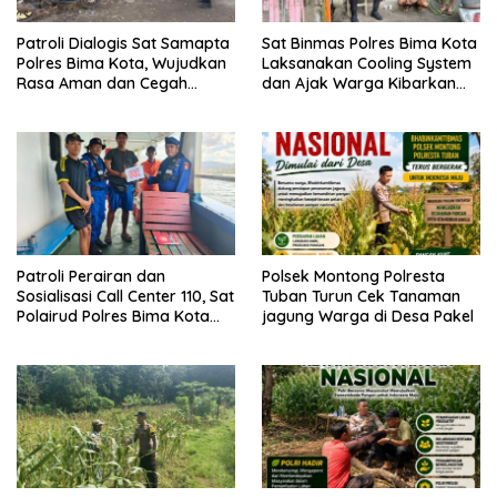
Patroli Dialogis Sat Samapta
Sat Binmas Polres Bima Kota
Polres Bima Kota, Wujudkan
Laksanakan Cooling System
Rasa Aman dan Cegah
dan Ajak Warga Kibarkan
Gangguan Kamtibmas
Merah Putih Sambut HUT RI
Ke-81
Patroli Perairan dan
Polsek Montong Polresta
Sosialisasi Call Center 110, Sat
Tuban Turun Cek Tanaman
Polairud Polres Bima Kota
jagung Warga di Desa Pakel
Tingkatkan Keselamatan
Pelayaran di Teluk Bima