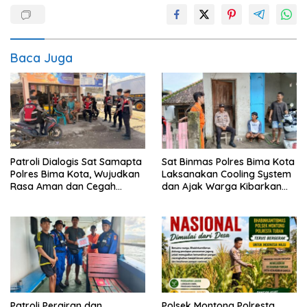
Baca Juga
Patroli Dialogis Sat Samapta
Sat Binmas Polres Bima Kota
Polres Bima Kota, Wujudkan
Laksanakan Cooling System
Rasa Aman dan Cegah
dan Ajak Warga Kibarkan
Gangguan Kamtibmas
Merah Putih Sambut HUT RI
Ke-81
Patroli Perairan dan
Polsek Montong Polresta