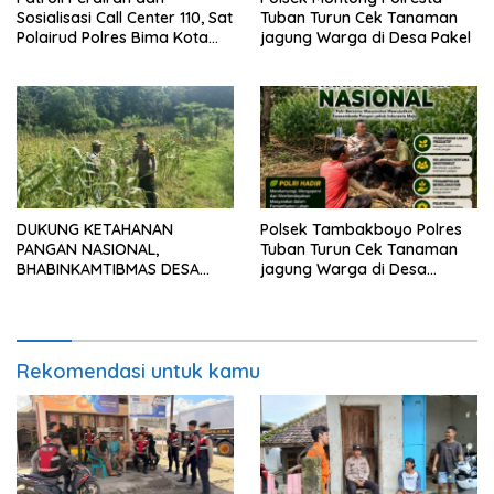
Sosialisasi Call Center 110, Sat
Tuban Turun Cek Tanaman
Polairud Polres Bima Kota
jagung Warga di Desa Pakel
Tingkatkan Keselamatan
Pelayaran di Teluk Bima
DUKUNG KETAHANAN
Polsek Tambakboyo Polres
PANGAN NASIONAL,
Tuban Turun Cek Tanaman
BHABINKAMTIBMAS DESA
jagung Warga di Desa
PACING POLSEK PARENGAN
Ngulahan
MELAKSANAKAN
PENDAMPINGAN PETANI
JAGUNG DI DESA PACING KEC.
PARENGAN.
Rekomendasi untuk kamu