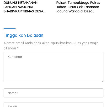
DUKUNG KETAHANAN
Polsek Tambakboyo Polres
PANGAN NASIONAL,
Tuban Turun Cek Tanaman
BHABINKAMTIBMAS DESA
jagung Warga di Desa
PACING POLSEK PARENGAN
Ngulahan
MELAKSANAKAN
PENDAMPINGAN PETANI
JAGUNG DI DESA PACING KEC.
PARENGAN.
Tinggalkan Balasan
Alamat email Anda tidak akan dipublikasikan.
Ruas yang wajib
ditandai
*