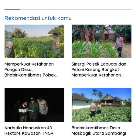
Tetap Kondusif
Berkala
Rekomendasi untuk kamu
Memperkuat Ketahanan
Sinergi Polsek Labuapi dan
Pangan Desa,
Petani Karang Bongkot
Bhabinkamtibmas Polsek
Memperkuat Ketahanan
Labuapi Dampingi Petani
Pangan Nasional
Kuranji Dalang
Karhutla Hanguskan 40
Bhabinkamtibmas Desa
Hektare Kawasan TNGR
Masbagik Utara Sambangi