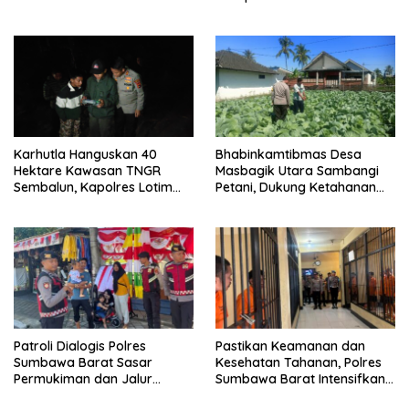
Labuapi Dampingi Petani
Pangan Nasional
Kuranji Dalang
Karhutla Hanguskan 40
Bhabinkamtibmas Desa
Hektare Kawasan TNGR
Masbagik Utara Sambangi
Sembalun, Kapolres Lotim
Petani, Dukung Ketahanan
Turun Langsung Padamkan
Pangan dan Swasembada
Api
Pangan
Patroli Dialogis Polres
Pastikan Keamanan dan
Sumbawa Barat Sasar
Kesehatan Tahanan, Polres
Permukiman dan Jalur
Sumbawa Barat Intensifkan
Ramai, Jaga Kamtibmas
Pengecekan Rutan Secara