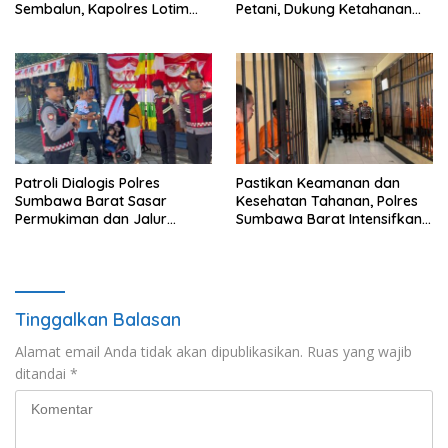
Sembalun, Kapolres Lotim
Petani, Dukung Ketahanan
Turun Langsung Padamkan
Pangan dan Swasembada
Api
Pangan
Patroli Dialogis Polres
Pastikan Keamanan dan
Sumbawa Barat Sasar
Kesehatan Tahanan, Polres
Permukiman dan Jalur
Sumbawa Barat Intensifkan
Ramai, Jaga Kamtibmas
Pengecekan Rutan Secara
Tetap Kondusif
Berkala
Tinggalkan Balasan
Alamat email Anda tidak akan dipublikasikan.
Ruas yang wajib
ditandai
*