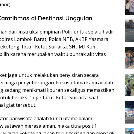
mor).
Kamtibmas di Destinasi Unggulan
 dari instruksi pimpinan Polri untuk selalu hadir
apolres Lombok Barat, Polda NTB, AKBP Yasmara
Sekotong, Iptu I Ketut Suriarta, SH., M.I.Kom.,
pilih karena merupakan waktu puncak aktivitas
et jaga untuk melakukan penyisiran secara
n dermaga penyeberangan. Fokus utama kami adalah
g sedang menikmati liburan sekaligus memastikan
tuk beraksi,” ujar Iptu I Ketut Suriarta saat
 giat tersebut.
ktor pariwisata adalah kunci utama dalam
wisatawan merasa aman, maka citra positif
 wilayah Sekotong, akan terus terjaga dan menarik