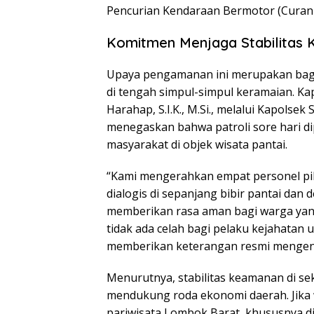
Pencurian Kendaraan Bermotor (Curan
Komitmen Menjaga Stabilitas 
Upaya pengamanan ini merupakan bagian
di tengah simpul-simpul keramaian. K
Harahap, S.I.K., M.Si., melalui Kapolsek 
menegaskan bahwa patroli sore hari di
masyarakat di objek wisata pantai.
“Kami mengerahkan empat personel pik
dialogis di sepanjang bibir pantai da
memberikan rasa aman bagi warga yan
tidak ada celah bagi pelaku kejahatan un
memberikan keterangan resmi mengenai
Menurutnya, stabilitas keamanan di se
mendukung roda ekonomi daerah. Jika 
pariwisata Lombok Barat, khususnya di