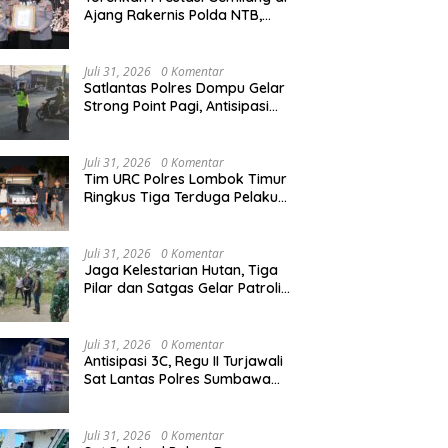
Ajang Rakernis Polda NTB,
Polres Sumbawa Terima
Penghargaan Pelayanan Prima
Kapolri
Juli 31, 2026
0 Komentar
Satlantas Polres Dompu Gelar
Strong Point Pagi, Antisipasi
Kepadatan dan Kecelakaan
Lalu Lintas
Juli 31, 2026
0 Komentar
Tim URC Polres Lombok Timur
Ringkus Tiga Terduga Pelaku
Curanmor, Ungkap Aksi
Pencurian Motor di Sikur
Juli 31, 2026
0 Komentar
Jaga Kelestarian Hutan, Tiga
Pilar dan Satgas Gelar Patroli
Gabungan di Kawasan Hutan
Lindung Ai Baong
Juli 31, 2026
0 Komentar
Antisipasi 3C, Regu II Turjawali
Sat Lantas Polres Sumbawa
Gelar Patroli Blue Light di
Simpang Lawang Gali
Juli 31, 2026
0 Komentar