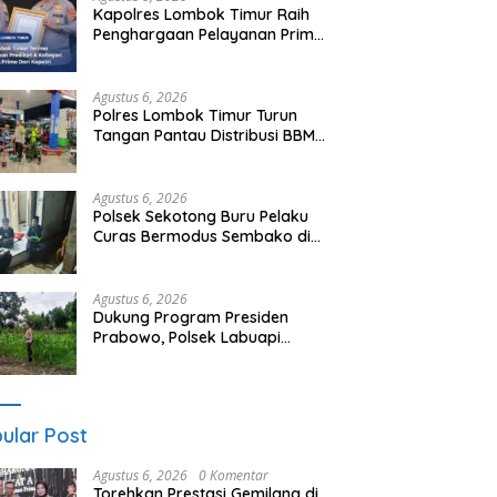
Kapolres Lombok Timur Raih
Penghargaan Pelayanan Prima
Predikat A dari Kapolri
Agustus 6, 2026
Polres Lombok Timur Turun
Tangan Pantau Distribusi BBM,
Warga Diminta Tak Panic
Buying
Agustus 6, 2026
Polsek Sekotong Buru Pelaku
Curas Bermodus Sembako di
Lombok Barat, Isu Penculikan
Dipastikan Hoaks
Agustus 6, 2026
Dukung Program Presiden
Prabowo, Polsek Labuapi
Sasar Pekarangan Warga di
Lombok Barat
ular Post
Agustus 6, 2026
0 Komentar
Torehkan Prestasi Gemilang di