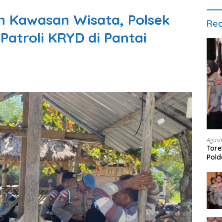
 Kawasan Wisata, Polsek
Rec
Patroli KRYD di Pantai
Agust
Tore
Pold
Peng