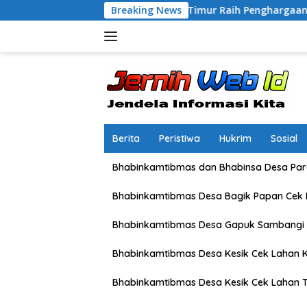
Langsung
apolres Lombok Timur Raih Penghargaan Pelayanan Prima Predi
Breaking News
ke
konten
Berita
Peristiwa
Hukrim
Sosial
Bhabinkamtibmas dan Bhabinsa Desa Pare
Bhabinkamtibmas Desa Bagik Papan Cek
Bhabinkamtibmas Desa Gapuk Sambangi 
Bhabinkamtibmas Desa Kesik Cek Lahan K
Bhabinkamtibmas Desa Kesik Cek Lahan 