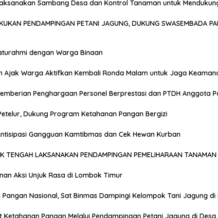
Laksanakan Sambang Desa dan Kontrol Tanaman untuk Mendukun
AKUKAN PENDAMPINGAN PETANI JAGUNG, DUKUNG SWASEMBADA PA
laturahmi dengan Warga Binaan
n Ajak Warga Aktifkan Kembali Ronda Malam untuk Jaga Keaman
emberian Penghargaan Personel Berprestasi dan PTDH Anggota Po
Petelur, Dukung Program Ketahanan Pangan Bergizi
 Antisipasi Gangguan Kamtibmas dan Cek Hewan Kurban
OK TENGAH LAKSANAKAN PENDAMPINGAN PEMELIHARAAN TANAMAN 
anan Aksi Unjuk Rasa di Lombok Timur
Pangan Nasional, Sat Binmas Dampingi Kelompok Tani Jagung di
t Ketahanan Pangan Melalui Pendampingan Petani Jagung di Desa