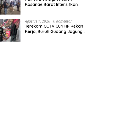
Rasanae Barat Intensifkan
Cegah Gangguan Kamtibmas
di Wilayah Hukum Polres Bima
Kota
Agustus 1, 2026
0 Komentar
Terekam CCTV Curi HP Rekan
Kerja, Buruh Gudang Jagung
Diringkus Tim Opsnal
Satreskrim Polres Bima Kota