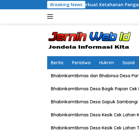
Langsung
ni Lombok Barat Perkuat Ketahanan Pangan Nasional
Breaking News
D
ke
konten
Berita
Peristiwa
Hukrim
Sosial
Bhabinkamtibmas dan Bhabinsa Desa Pare
Bhabinkamtibmas Desa Bagik Papan Cek
Bhabinkamtibmas Desa Gapuk Sambangi 
Bhabinkamtibmas Desa Kesik Cek Lahan K
Bhabinkamtibmas Desa Kesik Cek Lahan 