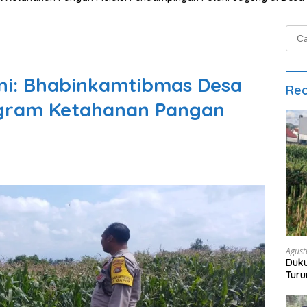
Cari
untu
tani: Bhabinkamtibmas Desa
Rec
ogram Ketahanan Pangan
Agust
Duku
Turu
Bon