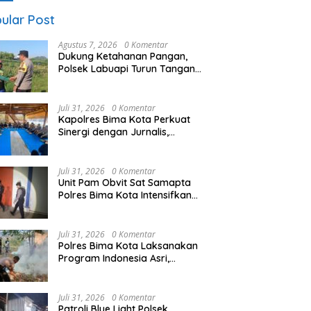
ular Post
Agustus 7, 2026
0 Komentar
Dukung Ketahanan Pangan,
Polsek Labuapi Turun Tangan
Dampingi Petani di Desa
Karang Bongkot
Juli 31, 2026
0 Komentar
Kapolres Bima Kota Perkuat
Sinergi dengan Jurnalis,
Dorong Pemberitaan Positif
untuk Kemajuan Daerah
Juli 31, 2026
0 Komentar
Unit Pam Obvit Sat Samapta
Polres Bima Kota Intensifkan
Pengamanan Objek Vital
Nasional di PLTU Bima
Juli 31, 2026
0 Komentar
Polres Bima Kota Laksanakan
Program Indonesia Asri,
Gotong Royong Bersihkan
Tempat Pemakaman Umum di
Kelurahan Ule
Juli 31, 2026
0 Komentar
Patroli Blue Light Polsek