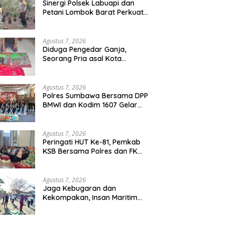
Sinergi Polsek Labuapi dan
Petani Lombok Barat Perkuat
Ketahanan Pangan Nasional
Agustus 7, 2026
Diduga Pengedar Ganja,
Seorang Pria asal Kota
Mataram Ditangkap Polisi di
Sumbawa Barat
Agustus 7, 2026
Polres Sumbawa Bersama DPP
BMWI dan Kodim 1607 Gelar
Bakti Sosial Merah Putih di
Ponpes Arrahman Hidayatullah
Agustus 7, 2026
Peringati HUT Ke-81, Pemkab
KSB Bersama Polres dan FK
Unair Gelar Seminar Kesehatan
“1000 Hari Pertama
Kehidupan”
Agustus 7, 2026
Jaga Kebugaran dan
Kekompakan, Insan Maritim
Pelabuhan Bima Gelar Senam
Bersama