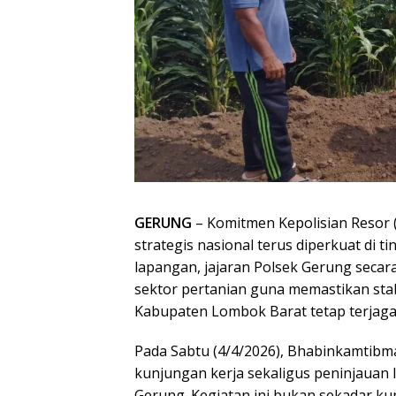
GERUNG
– Komitmen Kepolisian Resor
strategis nasional terus diperkuat di t
lapangan, jajaran Polsek Gerung seca
sektor pertanian guna memastikan stab
Kabupaten Lombok Barat tetap terjaga
Pada Sabtu (4/4/2026), Bhabinkamtib
kunjungan kerja sekaligus peninjauan
Gerung. Kegiatan ini bukan sekadar ku