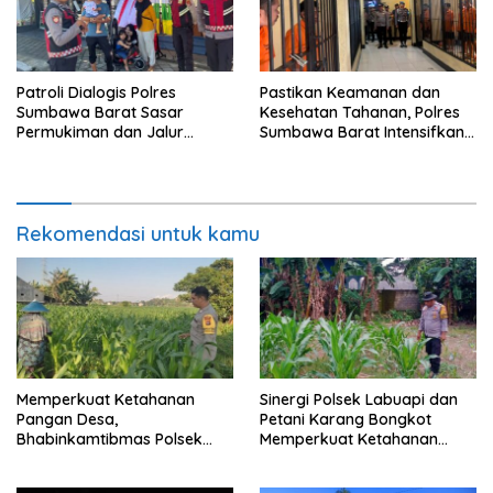
Patroli Dialogis Polres
Pastikan Keamanan dan
Sumbawa Barat Sasar
Kesehatan Tahanan, Polres
Permukiman dan Jalur
Sumbawa Barat Intensifkan
Ramai, Jaga Kamtibmas
Pengecekan Rutan Secara
Tetap Kondusif
Berkala
Rekomendasi untuk kamu
Memperkuat Ketahanan
Sinergi Polsek Labuapi dan
Pangan Desa,
Petani Karang Bongkot
Bhabinkamtibmas Polsek
Memperkuat Ketahanan
Labuapi Dampingi Petani
Pangan Nasional
Kuranji Dalang