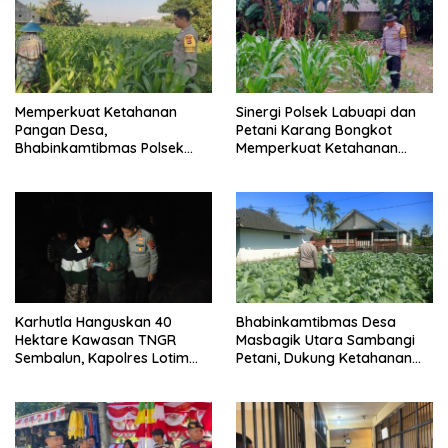
Memperkuat Ketahanan
Sinergi Polsek Labuapi dan
Pangan Desa,
Petani Karang Bongkot
Bhabinkamtibmas Polsek
Memperkuat Ketahanan
Labuapi Dampingi Petani
Pangan Nasional
Kuranji Dalang
Karhutla Hanguskan 40
Bhabinkamtibmas Desa
Hektare Kawasan TNGR
Masbagik Utara Sambangi
Sembalun, Kapolres Lotim
Petani, Dukung Ketahanan
Turun Langsung Padamkan
Pangan dan Swasembada
Api
Pangan