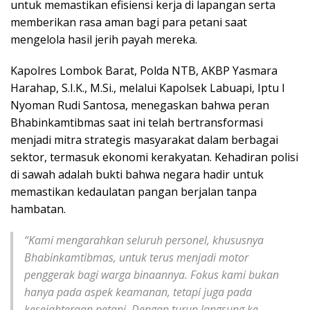
untuk memastikan efisiensi kerja di lapangan serta
memberikan rasa aman bagi para petani saat
mengelola hasil jerih payah mereka.
Kapolres Lombok Barat, Polda NTB, AKBP Yasmara
Harahap, S.I.K., M.Si., melalui Kapolsek Labuapi, Iptu I
Nyoman Rudi Santosa, menegaskan bahwa peran
Bhabinkamtibmas saat ini telah bertransformasi
menjadi mitra strategis masyarakat dalam berbagai
sektor, termasuk ekonomi kerakyatan. Kehadiran polisi
di sawah adalah bukti bahwa negara hadir untuk
memastikan kedaulatan pangan berjalan tanpa
hambatan.
“Kami mengarahkan seluruh personel, khususnya
Bhabinkamtibmas, untuk terus menjadi motor
penggerak bagi warga binaannya. Fokus kami bukan
hanya pada aspek keamanan, tetapi juga pada
kesejahteraan petani. Dengan turun langsung ke