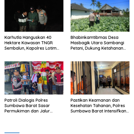
Karhutla Hanguskan 40
Bhabinkamtibmas Desa
Hektare Kawasan TNGR
Masbagik Utara Sambangi
Sembalun, Kapolres Lotim
Petani, Dukung Ketahanan
Turun Langsung Padamkan
Pangan dan Swasembada
Api
Pangan
Patroli Dialogis Polres
Pastikan Keamanan dan
Sumbawa Barat Sasar
Kesehatan Tahanan, Polres
Permukiman dan Jalur
Sumbawa Barat Intensifkan
Ramai, Jaga Kamtibmas
Pengecekan Rutan Secara
Tetap Kondusif
Berkala