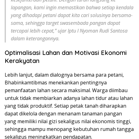
lapangan, kami ingin memastikan bahwa setiap kendala
yang dihadapi petani dapat kita cari solusinya bersama-
sama, sehingga target swasembada pangan dapat
tercapai lebih cepat,” ujar Iptu I Nyoman Rudi Santosa
dalam keterangannya.
Optimalisasi Lahan dan Motivasi Ekonomi
Kerakyatan
Lebih lanjut, dalam dialognya bersama para petani,
Bhabinkamtibmas menekankan pentingnya
pemanfaatan lahan secara maksimal. Warga diimbau
untuk tidak membiarkan adanya lahan tidur atau lahan
yang tidak produktif. Setiap petak tanah diharapkan
dapat dikelola dengan menanam tanaman pangan
yang memiliki nilai gizi sekaligus nilai ekonomis tinggi,
sehingga mampu menopang kebutuhan rumah tangga
sekaligus meningkatkan pendapatan.