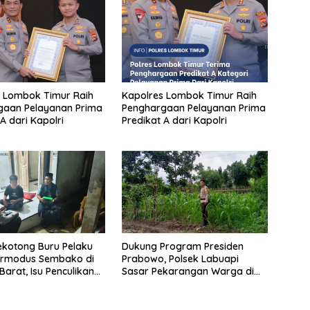
 Lombok Timur Raih
Kapolres Lombok Timur Raih
gaan Pelayanan Prima
Penghargaan Pelayanan Prima
A dari Kapolri
Predikat A dari Kapolri
ekotong Buru Pelaku
Dukung Program Presiden
ermodus Sembako di
Prabowo, Polsek Labuapi
arat, Isu Penculikan
Sasar Pekarangan Warga di
an Hoaks
Lombok Barat