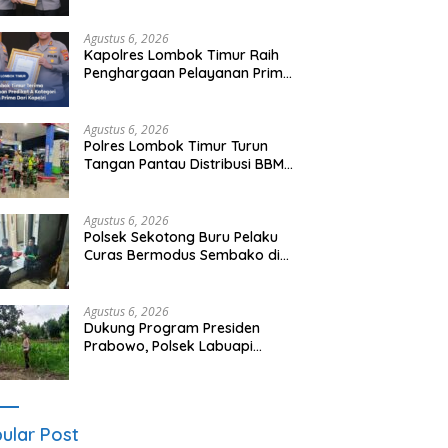
Agustus 6, 2026
Kapolres Lombok Timur Raih
Penghargaan Pelayanan Prima
Predikat A dari Kapolri
Agustus 6, 2026
Polres Lombok Timur Turun
Tangan Pantau Distribusi BBM,
Warga Diminta Tak Panic
Buying
Agustus 6, 2026
Polsek Sekotong Buru Pelaku
Curas Bermodus Sembako di
Lombok Barat, Isu Penculikan
Dipastikan Hoaks
Agustus 6, 2026
Dukung Program Presiden
Prabowo, Polsek Labuapi
Sasar Pekarangan Warga di
Lombok Barat
ular Post