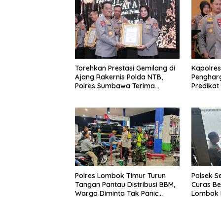
Torehkan Prestasi Gemilang di
Kapolres
Ajang Rakernis Polda NTB,
Penghar
Polres Sumbawa Terima
Predikat 
Penghargaan Pelayanan Prima
Kapolri
Polres Lombok Timur Turun
Polsek S
Tangan Pantau Distribusi BBM,
Curas B
Warga Diminta Tak Panic
Lombok B
Buying
Dipastik