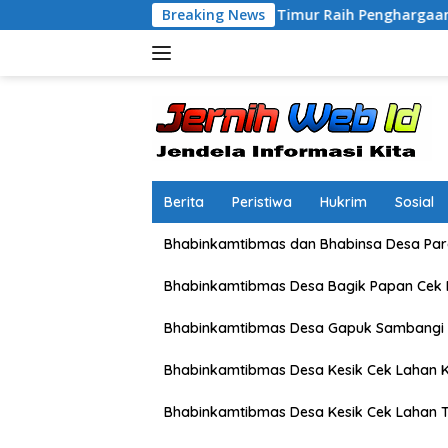
Langsung
Kapolres Lombok Timur Raih Penghargaan Pelayanan Prima Pr
Breaking News
ke
konten
Berita
Peristiwa
Hukrim
Sosial
Bhabinkamtibmas dan Bhabinsa Desa Pare
Bhabinkamtibmas Desa Bagik Papan Cek
Bhabinkamtibmas Desa Gapuk Sambangi 
Bhabinkamtibmas Desa Kesik Cek Lahan K
Bhabinkamtibmas Desa Kesik Cek Lahan 