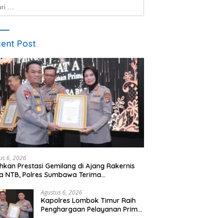
k:
ent Post
us 6, 2026
hkan Prestasi Gemilang di Ajang Rakernis
a NTB, Polres Sumbawa Terima
hargaan Pelayanan Prima Kapolri
Agustus 6, 2026
Kapolres Lombok Timur Raih
Penghargaan Pelayanan Prima
Predikat A dari Kapolri