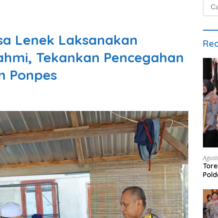
Cari
untu
sa Lenek Laksanakan
Rec
ahmi, Tekankan Pencegahan
an Ponpes
Agust
Tore
Pold
Peng