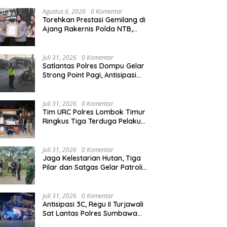
Agustus 6, 2026
0 Komentar
Torehkan Prestasi Gemilang di
Ajang Rakernis Polda NTB,
Polres Sumbawa Terima
Penghargaan Pelayanan Prima
Kapolri
Juli 31, 2026
0 Komentar
Satlantas Polres Dompu Gelar
Strong Point Pagi, Antisipasi
Kepadatan dan Kecelakaan
Lalu Lintas
Juli 31, 2026
0 Komentar
Tim URC Polres Lombok Timur
Ringkus Tiga Terduga Pelaku
Curanmor, Ungkap Aksi
Pencurian Motor di Sikur
Juli 31, 2026
0 Komentar
Jaga Kelestarian Hutan, Tiga
Pilar dan Satgas Gelar Patroli
Gabungan di Kawasan Hutan
Lindung Ai Baong
Juli 31, 2026
0 Komentar
Antisipasi 3C, Regu II Turjawali
Sat Lantas Polres Sumbawa
Gelar Patroli Blue Light di