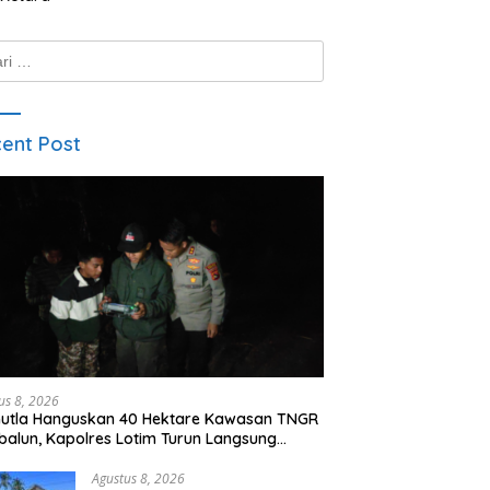
k:
ent Post
us 8, 2026
utla Hanguskan 40 Hektare Kawasan TNGR
alun, Kapolres Lotim Turun Langsung
amkan Api
Agustus 8, 2026