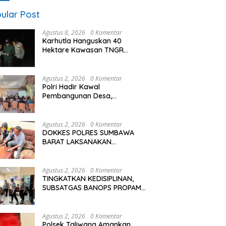
ular Post
Agustus 8, 2026
0 Komentar
Karhutla Hanguskan 40
Hektare Kawasan TNGR
Sembalun, Kapolres Lotim
Turun Langsung Padamkan Api
Agustus 2, 2026
0 Komentar
Polri Hadir Kawal
Pembangunan Desa,
Bhabinkamtibmas Desa
Kalimantong Hadiri Musdes
Agustus 2, 2026
0 Komentar
DOKKES POLRES SUMBAWA
BARAT LAKSANAKAN
PEMERIKSAAN KESEHATAN
PERSONEL OPS ANTIK RINJANI
2026
Agustus 2, 2026
0 Komentar
TINGKATKAN KEDISIPLINAN,
SUBSATGAS BANOPS PROPAM
GELAR PENGAWASAN
PERSONEL OPS ANTIK RINJANI
2026
Agustus 2, 2026
0 Komentar
Polsek Taliwang Amankan