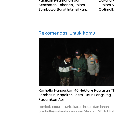
Pastikan Keamanan dan
Dukung 
Kesehatan Tahanan, Polres
, Polres
Sumbawa Barat Intensifkan
Optimal
Pengecekan Rutan Secara
Pendekat
Berkala
Masyara
Rekomendasi untuk kamu
Karhutla Hanguskan 40 Hektare Kawasan 
Sembalun, Kapolres Lotim Turun Langsung
Padamkan Api
Lombok Timur — Kebakaran hutan dan lahan
(Karhutla) melanda kawasan Maletan, SPTN II Bal