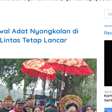
Cari
untu
al Adat Nyongkolan di
Rec
 Lintas Tetap Lancar
Agust
Karh
Semb
Pad