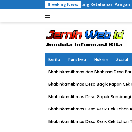
Langsung
Petani, Dukung Ketahanan Pangan dan Swasembada Pangan
Breaking News
ke
konten
Berita
Peristiwa
Hukrim
Sosial
Bhabinkamtibmas dan Bhabinsa Desa Pare
Bhabinkamtibmas Desa Bagik Papan Cek
Bhabinkamtibmas Desa Gapuk Sambangi 
Bhabinkamtibmas Desa Kesik Cek Lahan K
Bhabinkamtibmas Desa Kesik Cek Lahan 