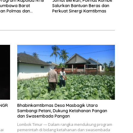
Program Kapolda NTB
Jumat Berkah, Polmas Kumbe
 Sumbawa Barat
Salurkan Bantuan Beras dan
kan Polmas dan
Perkuat Sinergi Kamtibmas
an Humanis di
kat
TNGR
Bhabinkamtibmas Desa Masbagik Utara
Sambangi Petani, Dukung Ketahanan Pangan
dan Swasembada Pangan
Lombok Timur — Dalam rangka mendukung program
ai
pemerintah di bidang ketahanan dan swasembada