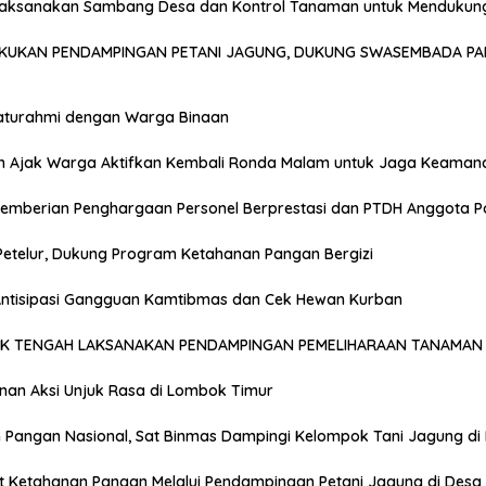
Laksanakan Sambang Desa dan Kontrol Tanaman untuk Mendukun
AKUKAN PENDAMPINGAN PETANI JAGUNG, DUKUNG SWASEMBADA PA
laturahmi dengan Warga Binaan
n Ajak Warga Aktifkan Kembali Ronda Malam untuk Jaga Keaman
emberian Penghargaan Personel Berprestasi dan PTDH Anggota Po
Petelur, Dukung Program Ketahanan Pangan Bergizi
 Antisipasi Gangguan Kamtibmas dan Cek Hewan Kurban
OK TENGAH LAKSANAKAN PENDAMPINGAN PEMELIHARAAN TANAMAN 
anan Aksi Unjuk Rasa di Lombok Timur
Pangan Nasional, Sat Binmas Dampingi Kelompok Tani Jagung di
t Ketahanan Pangan Melalui Pendampingan Petani Jagung di Desa