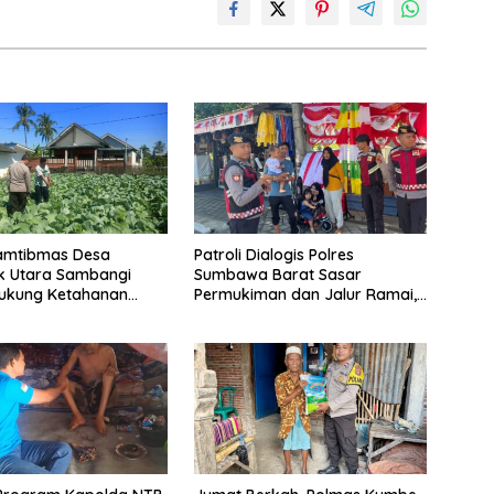
amtibmas Desa
Patroli Dialogis Polres
k Utara Sambangi
Sumbawa Barat Sasar
Dukung Ketahanan
Permukiman dan Jalur Ramai,
dan Swasembada
Jaga Kamtibmas Tetap
Kondusif