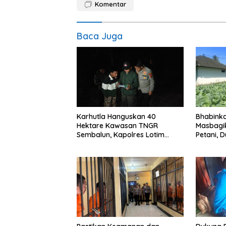
Komentar
Baca Juga
Karhutla Hanguskan 40
Bhabink
Hektare Kawasan TNGR
Masbagi
Sembalun, Kapolres Lotim
Petani, 
Turun Langsung Padamkan Api
Pangan 
Pangan