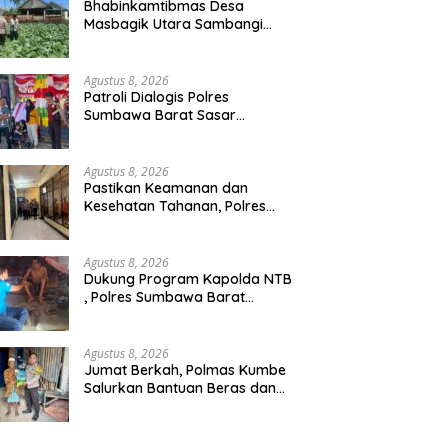
Bhabinkamtibmas Desa
Masbagik Utara Sambangi
Petani, Dukung Ketahanan
Pangan dan Swasembada
Pangan
Agustus 8, 2026
Patroli Dialogis Polres
Sumbawa Barat Sasar
Permukiman dan Jalur Ramai,
Jaga Kamtibmas Tetap
Kondusif
Agustus 8, 2026
Pastikan Keamanan dan
Kesehatan Tahanan, Polres
Sumbawa Barat Intensifkan
Pengecekan Rutan Secara
Berkala
Agustus 8, 2026
Dukung Program Kapolda NTB
, Polres Sumbawa Barat
Optimalkan Polmas dan
Pendekatan Humanis di
Masyarakat
Agustus 8, 2026
Jumat Berkah, Polmas Kumbe
Salurkan Bantuan Beras dan
Perkuat Sinergi Kamtibmas