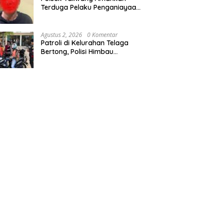
Terduga Pelaku Penganiayaan
di Fakirum, Korban Jalani
Perawatan Medis
Agustus 2, 2026
0 Komentar
Patroli di Kelurahan Telaga
Bertong, Polisi Himbau
Pengojek Tertib Berlalu Lintas