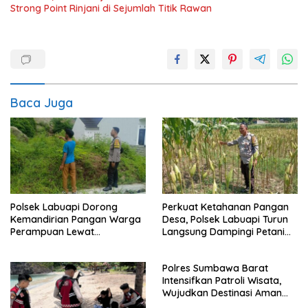
Strong Point Rinjani di Sejumlah Titik Rawan
Baca Juga
Polsek Labuapi Dorong
Perkuat Ketahanan Pangan
Kemandirian Pangan Warga
Desa, Polsek Labuapi Turun
Perampuan Lewat
Langsung Dampingi Petani
Pemanfaatan Pekarangan
Merembu
Rumah
Polres Sumbawa Barat
Intensifkan Patroli Wisata,
Wujudkan Destinasi Aman
dan Nyaman bagi