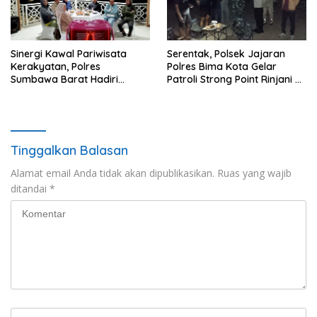
Sinergi Kawal Pariwisata
Serentak, Polsek Jajaran
Kerakyatan, Polres
Polres Bima Kota Gelar
Sumbawa Barat Hadiri
Patroli Strong Point Rinjani di
“Jalan Perjuangan dan
Sejumlah Titik Rawan
Sharing Pengelolaan
Pariwisata Bendungan Tiu
Suntuk”
Tinggalkan Balasan
Alamat email Anda tidak akan dipublikasikan.
Ruas yang wajib
ditandai
*