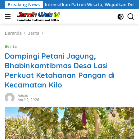
Langsung
a Barat Intensifkan Patroli Wisata, Wujudkan Destinasi Ama
Breaking News
ke
konten
Beranda
Berita
Berita
Dampingi Petani Jagung,
Bhabinkamtibmas Desa Lasi
Perkuat Ketahanan Pangan di
Kecamatan Kilo
Admin
April 9, 2026