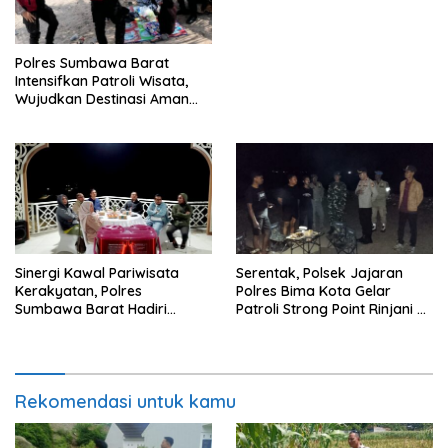
Masyarakat
Polres Sumbawa Barat
Intensifkan Patroli Wisata,
Wujudkan Destinasi Aman
dan Nyaman bagi
Masyarakat
Sinergi Kawal Pariwisata
Serentak, Polsek Jajaran
Kerakyatan, Polres
Polres Bima Kota Gelar
Sumbawa Barat Hadiri
Patroli Strong Point Rinjani di
“Jalan Perjuangan dan
Sejumlah Titik Rawan
Sharing Pengelolaan
Pariwisata Bendungan Tiu
Suntuk”
Rekomendasi untuk kamu