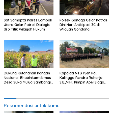
Sat Samapta Polres Lombok
Polsek Gangga Gelar Patroli
Utara Gelar Patroli Dialogis
Dini Hari Antisipasi 3C di
di 3 Titik Wilayah Hukum
Wilayah Gondang
Dukung Ketahanan Pangan
Kapolda NTB Irjen Pol.
Nasional, Bhabinkamtibmas
Kalingga Rendra Raharja
Desa Suka Mulya Sambangi
S.E.,M.H., Pimpin Apel Siaga
Petani dan Dorong Persiapan
Kamtibmas Jelang HUT RI
Tanam Jagung
Ke-81 Secara Virtual
Rekomendasi untuk kamu