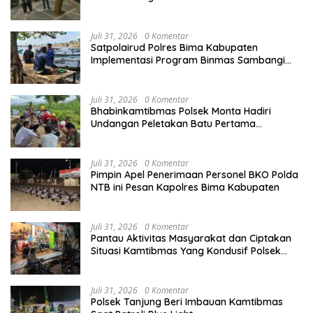
Juli 31, 2026
0 Komentar
Satpolairud Polres Bima Kabupaten
Implementasi Program Binmas Sambangi
Warga Pesisir dan Nelayan di Perairan Teluk
Bima
Juli 31, 2026
0 Komentar
Bhabinkamtibmas Polsek Monta Hadiri
Undangan Peletakan Batu Pertama
Pembangunan Irigasi di So Safahu Desa
Sondo
Juli 31, 2026
0 Komentar
Pimpin Apel Penerimaan Personel BKO Polda
NTB ini Pesan Kapolres Bima Kabupaten
Juli 31, 2026
0 Komentar
Pantau Aktivitas Masyarakat dan Ciptakan
Situasi Kamtibmas Yang Kondusif Polsek
Monta Gelar Patroli KRYD Malam Hari
Juli 31, 2026
0 Komentar
Polsek Tanjung Beri Imbauan Kamtibmas