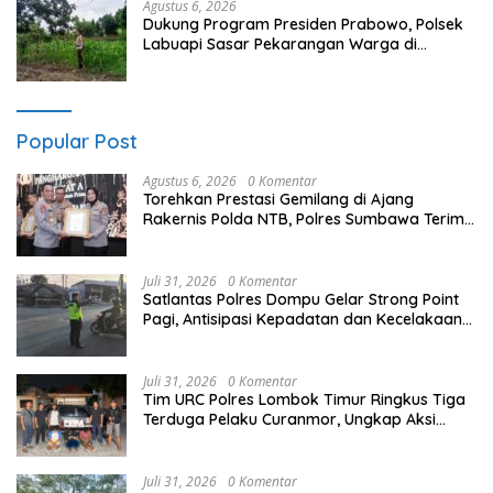
Agustus 6, 2026
Dukung Program Presiden Prabowo, Polsek
Labuapi Sasar Pekarangan Warga di
Lombok Barat
Popular Post
Agustus 6, 2026
0 Komentar
Torehkan Prestasi Gemilang di Ajang
Rakernis Polda NTB, Polres Sumbawa Terima
Penghargaan Pelayanan Prima Kapolri
Juli 31, 2026
0 Komentar
Satlantas Polres Dompu Gelar Strong Point
Pagi, Antisipasi Kepadatan dan Kecelakaan
Lalu Lintas
Juli 31, 2026
0 Komentar
Tim URC Polres Lombok Timur Ringkus Tiga
Terduga Pelaku Curanmor, Ungkap Aksi
Pencurian Motor di Sikur
Juli 31, 2026
0 Komentar