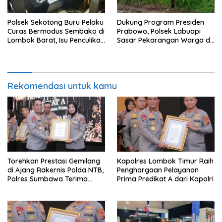
Polsek Sekotong Buru Pelaku
Dukung Program Presiden
Curas Bermodus Sembako di
Prabowo, Polsek Labuapi
Lombok Barat, Isu Penculikan
Sasar Pekarangan Warga di
Dipastikan Hoaks
Lombok Barat
Rekomendasi untuk kamu
Torehkan Prestasi Gemilang
Kapolres Lombok Timur Raih
di Ajang Rakernis Polda NTB,
Penghargaan Pelayanan
Polres Sumbawa Terima
Prima Predikat A dari Kapolri
Penghargaan Pelayanan
Prima Kapolri