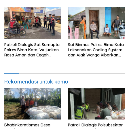
Patroli Dialogis Sat Samapta
Sat Binmas Polres Bima Kota
Polres Bima Kota, Wujudkan
Laksanakan Cooling System
Rasa Aman dan Cegah
dan Ajak Warga Kibarkan
Gangguan Kamtibmas
Merah Putih Sambut HUT RI
Ke-81
Rekomendasi untuk kamu
Bhabinkamtibmas Desa
Patroli Dialogis Polsubsektor