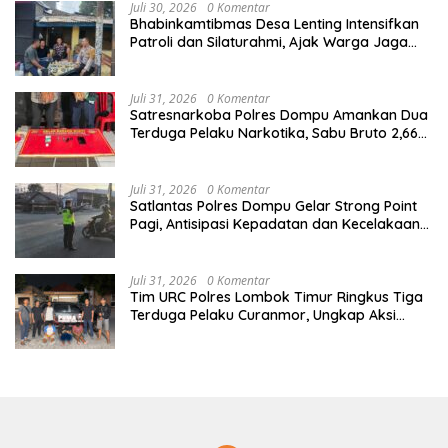
Juli 30, 2026
0 Komentar
Bhabinkamtibmas Desa Lenting Intensifkan
Patroli dan Silaturahmi, Ajak Warga Jaga
Kamtibmas Tetap Kondusif
Juli 31, 2026
0 Komentar
Satresnarkoba Polres Dompu Amankan Dua
Terduga Pelaku Narkotika, Sabu Bruto 2,66
Gram di Kandai Dua
Juli 31, 2026
0 Komentar
Satlantas Polres Dompu Gelar Strong Point
Pagi, Antisipasi Kepadatan dan Kecelakaan
Lalu Lintas
Juli 31, 2026
0 Komentar
Tim URC Polres Lombok Timur Ringkus Tiga
Terduga Pelaku Curanmor, Ungkap Aksi
Pencurian Motor di Sikur