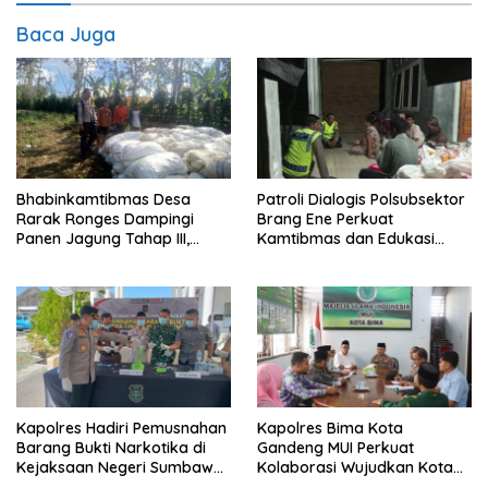
Baca Juga
Bhabinkamtibmas Desa
Patroli Dialogis Polsubsektor
Rarak Ronges Dampingi
Brang Ene Perkuat
Panen Jagung Tahap III,
Kamtibmas dan Edukasi
Pastikan Hasil Petani
Masyarakat di Desa
Terserap Pasar
Kalimantong
Kapolres Hadiri Pemusnahan
Kapolres Bima Kota
Barang Bukti Narkotika di
Gandeng MUI Perkuat
Kejaksaan Negeri Sumbawa
Kolaborasi Wujudkan Kota
Barat
Bima Aman dan Kondusif