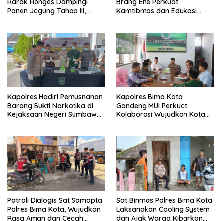
Rarak Ronges Dampingi
Brang Ene Perkuat
Panen Jagung Tahap III,
Kamtibmas dan Edukasi
Pastikan Hasil Petani
Masyarakat di Desa
Terserap Pasar
Kalimantong
Kapolres Hadiri Pemusnahan
Kapolres Bima Kota
Barang Bukti Narkotika di
Gandeng MUI Perkuat
Kejaksaan Negeri Sumbawa
Kolaborasi Wujudkan Kota
Barat
Bima Aman dan Kondusif
Patroli Dialogis Sat Samapta
Sat Binmas Polres Bima Kota
Polres Bima Kota, Wujudkan
Laksanakan Cooling System
Rasa Aman dan Cegah
dan Ajak Warga Kibarkan