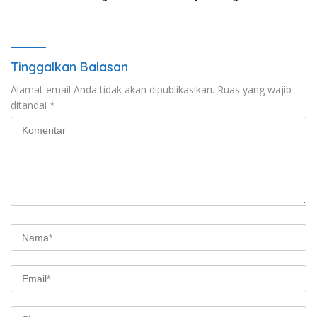
Gangguan Kamtibmas
Merah Putih Sambut HUT RI
Ke-81
Tinggalkan Balasan
Alamat email Anda tidak akan dipublikasikan.
Ruas yang wajib
ditandai
*