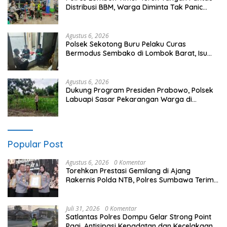
Distribusi BBM, Warga Diminta Tak Panic
Buying
Agustus 6, 2026
Polsek Sekotong Buru Pelaku Curas
Bermodus Sembako di Lombok Barat, Isu
Penculikan Dipastikan Hoaks
Agustus 6, 2026
Dukung Program Presiden Prabowo, Polsek
Labuapi Sasar Pekarangan Warga di
Lombok Barat
Popular Post
Agustus 6, 2026
0 Komentar
Torehkan Prestasi Gemilang di Ajang
Rakernis Polda NTB, Polres Sumbawa Terima
Penghargaan Pelayanan Prima Kapolri
Juli 31, 2026
0 Komentar
Satlantas Polres Dompu Gelar Strong Point
Pagi, Antisipasi Kepadatan dan Kecelakaan