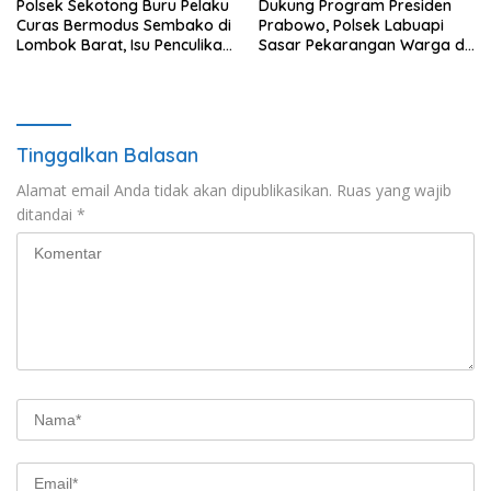
Polsek Sekotong Buru Pelaku
Dukung Program Presiden
Curas Bermodus Sembako di
Prabowo, Polsek Labuapi
Lombok Barat, Isu Penculikan
Sasar Pekarangan Warga di
Dipastikan Hoaks
Lombok Barat
Tinggalkan Balasan
Alamat email Anda tidak akan dipublikasikan.
Ruas yang wajib
ditandai
*