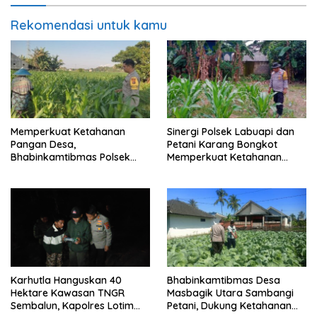
Rekomendasi untuk kamu
Memperkuat Ketahanan
Sinergi Polsek Labuapi dan
Pangan Desa,
Petani Karang Bongkot
Bhabinkamtibmas Polsek
Memperkuat Ketahanan
Labuapi Dampingi Petani
Pangan Nasional
Kuranji Dalang
Karhutla Hanguskan 40
Bhabinkamtibmas Desa
Hektare Kawasan TNGR
Masbagik Utara Sambangi
Sembalun, Kapolres Lotim
Petani, Dukung Ketahanan