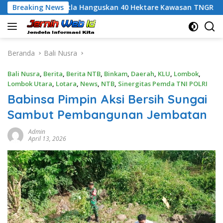
Langsung
Karhutla Hanguskan 40 Hektare Kawasan TNGR Sembalun, Kap
Breaking News
ke
konten
Beranda
Bali Nusra
Bali Nusra
,
Berita
,
Berita NTB
,
Binkam
,
Daerah
,
KLU
,
Lombok
,
Lombok Utara
,
Lotara
,
News
,
NTB
,
Sinergitas Pemda TNI POLRI
Babinsa Pimpin Aksi Bersih Sungai
Sambut Pembangunan Jembatan
Admin
April 13, 2026