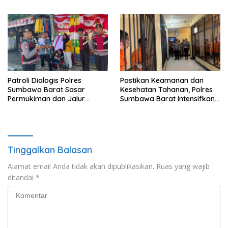
Turun Langsung Padamkan
Pangan dan Swasembada
Api
Pangan
Patroli Dialogis Polres
Pastikan Keamanan dan
Sumbawa Barat Sasar
Kesehatan Tahanan, Polres
Permukiman dan Jalur
Sumbawa Barat Intensifkan
Ramai, Jaga Kamtibmas
Pengecekan Rutan Secara
Tetap Kondusif
Berkala
Tinggalkan Balasan
Alamat email Anda tidak akan dipublikasikan.
Ruas yang wajib
ditandai
*