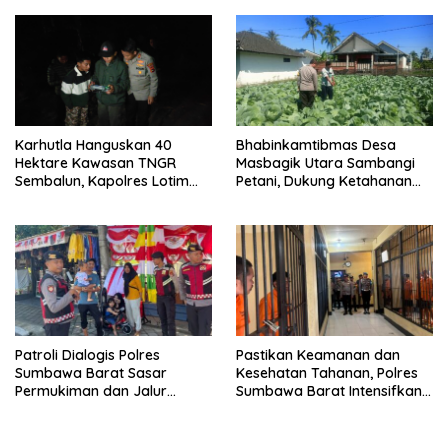
Kuranji Dalang
Karhutla Hanguskan 40
Bhabinkamtibmas Desa
Hektare Kawasan TNGR
Masbagik Utara Sambangi
Sembalun, Kapolres Lotim
Petani, Dukung Ketahanan
Turun Langsung Padamkan
Pangan dan Swasembada
Api
Pangan
Patroli Dialogis Polres
Pastikan Keamanan dan
Sumbawa Barat Sasar
Kesehatan Tahanan, Polres
Permukiman dan Jalur
Sumbawa Barat Intensifkan
Ramai, Jaga Kamtibmas
Pengecekan Rutan Secara
Tetap Kondusif
Berkala