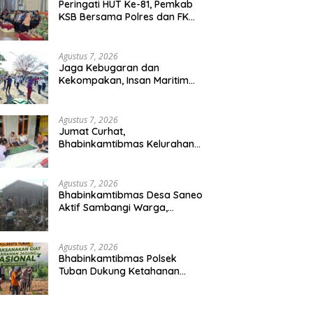
Peringati HUT Ke-81, Pemkab
KSB Bersama Polres dan FK
Unair Gelar Seminar Kesehatan
“1000 Hari Pertama
Kehidupan”
Agustus 7, 2026
Jaga Kebugaran dan
Kekompakan, Insan Maritim
Pelabuhan Bima Gelar Senam
Bersama
Agustus 7, 2026
Jumat Curhat,
Bhabinkamtibmas Kelurahan
Sadia Ajak Warga Perangi
Miras dan Narkoba Demi
Kamtibmas Kondusif
Agustus 7, 2026
Bhabinkamtibmas Desa Saneo
Aktif Sambangi Warga,
Perkuat Kemitraan dan Gotong
Royong Jaga Kamtibmas
Agustus 7, 2026
Bhabinkamtibmas Polsek
Tuban Dukung Ketahanan
Pangan Nasional Melalui
Pemanfaatan Lahan
Pekarangan