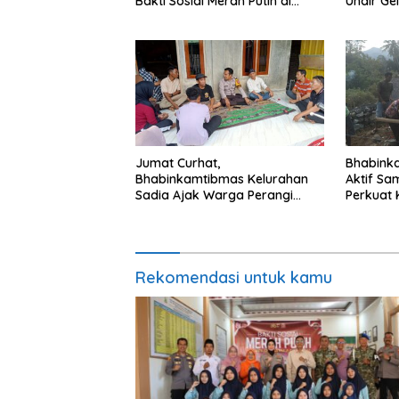
Bakti Sosial Merah Putih di
Unair Ge
Ponpes Arrahman Hidayatullah
“1000 Ha
Kehidup
Jumat Curhat,
Bhabink
Bhabinkamtibmas Kelurahan
Aktif Sa
Sadia Ajak Warga Perangi
Perkuat 
Miras dan Narkoba Demi
Royong 
Kamtibmas Kondusif
Rekomendasi untuk kamu