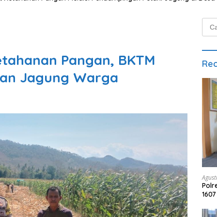
Cari
untu
Ketahanan Pangan, BKTM
Rec
han Jagung Warga
Agust
Pol
1607
Arra