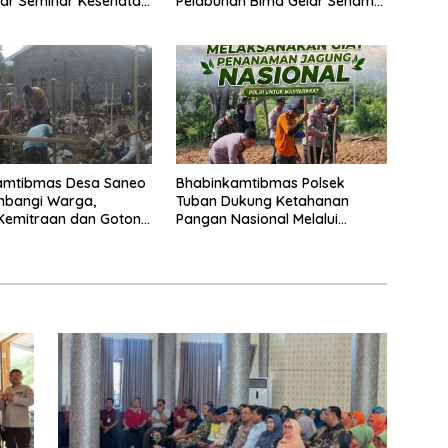
lar Seminar Kesehatan
Pelabuhan Bima Gelar Senam
ri Pertama
Bersama
an”
amtibmas Desa Saneo
Bhabinkamtibmas Polsek
mbangi Warga,
Tuban Dukung Ketahanan
Kemitraan dan Gotong
Pangan Nasional Melalui
Jaga Kamtibmas
Pemanfaatan Lahan
Pekarangan