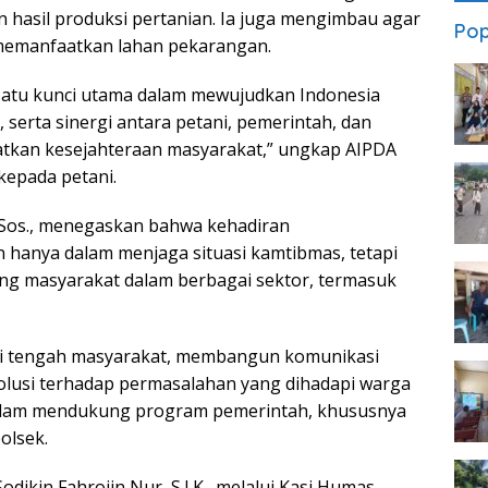
 hasil produksi pertanian. Ia juga mengimbau agar
Pop
 memanfaatkan lahan pekarangan.
atu kunci utama dalam mewujudkan Indonesia
 serta sinergi antara petani, pemerintah, dan
katkan kesejahteraan masyarakat,” ungkap AIPDA
kepada petani.
S.Sos., menegaskan bahwa kehadiran
 hanya dalam menjaga situasi kamtibmas, tetapi
ng masyarakat dalam berbagai sektor, termasuk
 di tengah masyarakat, membangun komunikasi
lusi terhadap permasalahan yang dihadapi warga
 dalam mendukung program pemerintah, khususnya
olsek.
ikin Fahrojin Nur, S.I.K., melalui Kasi Humas