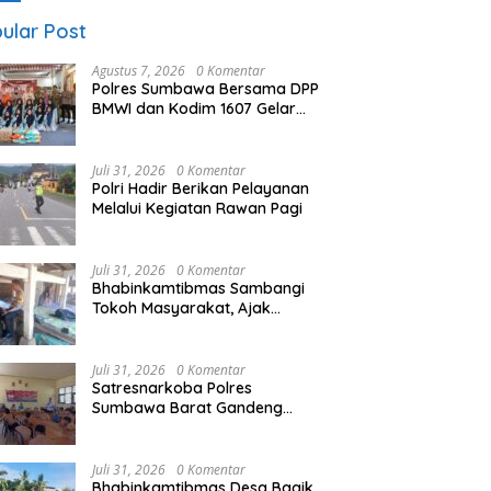
ular Post
Agustus 7, 2026
0 Komentar
Polres Sumbawa Bersama DPP
BMWI dan Kodim 1607 Gelar
Bakti Sosial Merah Putih di
Ponpes Arrahman Hidayatullah
Juli 31, 2026
0 Komentar
Polri Hadir Berikan Pelayanan
Melalui Kegiatan Rawan Pagi
Juli 31, 2026
0 Komentar
Bhabinkamtibmas Sambangi
Tokoh Masyarakat, Ajak
Warga Jaga Kondusivitas
Jelang Pilkades Serentak 2026
Juli 31, 2026
0 Komentar
Satresnarkoba Polres
Sumbawa Barat Gandeng
BNNK dan Kesbangpol Gelar
Program “BERSINAR” di SMAN 1
Brang Rea
Juli 31, 2026
0 Komentar
Bhabinkamtibmas Desa Bagik