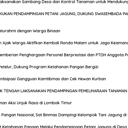
Laksanakan Sambang Desa dan Kontrol Tanaman untuk Mendukun
AKUKAN PENDAMPINGAN PETANI JAGUNG, DUKUNG SWASEMBADA PA
laturahmi dengan Warga Binaan
n Ajak Warga Aktifkan Kembali Ronda Malam untuk Jaga Keaman
emberian Penghargaan Personel Berprestasi dan PTDH Anggota Po
Petelur, Dukung Program Ketahanan Pangan Bergizi
 Antisipasi Gangguan Kamtibmas dan Cek Hewan Kurban
OK TENGAH LAKSANAKAN PENDAMPINGAN PEMELIHARAAN TANAMAN 
anan Aksi Unjuk Rasa di Lombok Timur
Pangan Nasional, Sat Binmas Dampingi Kelompok Tani Jagung di
t Ketahanan Pangan Melalui Pendampingan Petani Jagung di Desa