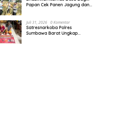
Papan Cek Panen Jagung dan
Berikan Himbauan Kamtibmas
kepada Masyarakat
Juli 31, 2026
0 Komentar
Satresnarkoba Polres
Sumbawa Barat Ungkap
Peredaran Narkotika Seberat
20.33Gram dalam “Ops Antik
Rinjani 2026”