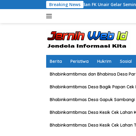
Langsung
rsama Polres dan FK Unair Gelar Seminar Kesehatan “1000 Hari
Breaking News
ke
konten
Berita
Peristiwa
Hukrim
Sosial
Bhabinkamtibmas dan Bhabinsa Desa Pare
Bhabinkamtibmas Desa Bagik Papan Cek
Bhabinkamtibmas Desa Gapuk Sambangi 
Bhabinkamtibmas Desa Kesik Cek Lahan K
Bhabinkamtibmas Desa Kesik Cek Lahan 