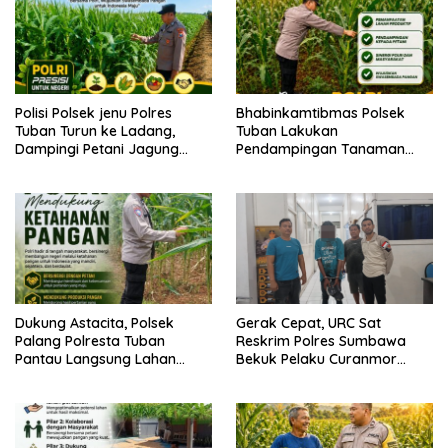
Polisi Polsek jenu Polres
Bhabinkamtibmas Polsek
Tuban Turun ke Ladang,
Tuban Lakukan
Dampingi Petani Jagung
Pendampingan Tanaman
Dukung Ketahanan Pangan
Jagung Dukung Ketahanan
Pangan Nasional
Dukung Astacita, Polsek
Gerak Cepat, URC Sat
Palang Polresta Tuban
Reskrim Polres Sumbawa
Pantau Langsung Lahan
Bekuk Pelaku Curanmor
Jagung milik warga Desa
Lintas TKP Beserta Barang
Ketambul
Bukti Motor