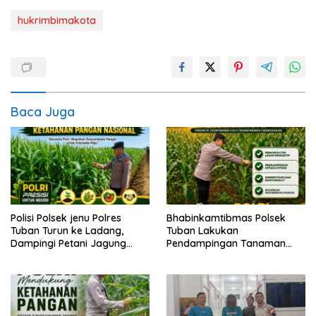
hukrimbimakota
Baca Juga
Polisi Polsek jenu Polres
Bhabinkamtibmas Polsek
Tuban Turun ke Ladang,
Tuban Lakukan
Dampingi Petani Jagung
Pendampingan Tanaman
Dukung Ketahanan Pangan
Jagung Dukung Ketahanan
Pangan Nasional