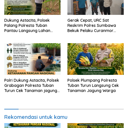
Dukung Astacita, Polsek
Gerak Cepat, URC Sat
Palang Polresta Tuban
Reskrim Polres Sumbawa
Pantau Langsung Lahan
Bekuk Pelaku Curanmor
Jagung milik warga Desa
Lintas TKP Beserta Barang
Ketambul
Bukti Motor
Polri Dukung Astacita, Polsek
Polsek Plumpang Polresta
Grabagan Polresta Tuban
Tuban Turun Langsung Cek
Turun Cek Tanaman jagung
Tanaman Jagung Warga
milik Warga di Desa
Grabagan
Rekomendasi untuk kamu