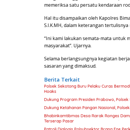
memeriksa satu persatu kendaraan ro
Hal itu disampaikan oleh Kapolres B
S.I.K.MH, dalam keterangan tertulisnya
“Ini kami lakukan semata-mata untuk
masyarakat”. Ujarnya.
Selama berlangsungnya kegiatan berja
sasaran yang dimaksud.
Berita Terkait
Polsek Sekotong Buru Pelaku Curas Bermodu
Hoaks
Dukung Program Presiden Prabowo, Polsek
Dukung Ketahanan Pangan Nasional, Polsek
Bhabinkamtibmas Desa Rarak Ronges Damping
Terserap Pasar
Patroli Dialogis Polsubsektor Brang Ene P