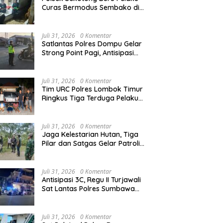
Curas Bermodus Sembako di
Lombok Barat, Isu Penculikan
Dipastikan Hoaks
Juli 31, 2026
0 Komentar
Satlantas Polres Dompu Gelar
Strong Point Pagi, Antisipasi
Kepadatan dan Kecelakaan
Lalu Lintas
Juli 31, 2026
0 Komentar
Tim URC Polres Lombok Timur
Ringkus Tiga Terduga Pelaku
Curanmor, Ungkap Aksi
Pencurian Motor di Sikur
Juli 31, 2026
0 Komentar
Jaga Kelestarian Hutan, Tiga
Pilar dan Satgas Gelar Patroli
Gabungan di Kawasan Hutan
Lindung Ai Baong
Juli 31, 2026
0 Komentar
Antisipasi 3C, Regu II Turjawali
Sat Lantas Polres Sumbawa
Gelar Patroli Blue Light di
Simpang Lawang Gali
Juli 31, 2026
0 Komentar