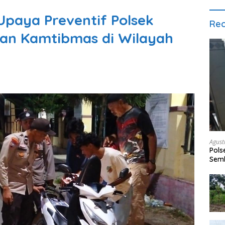
Upaya Preventif Polsek
Rec
an Kamtibmas di Wilayah
Agust
Pols
Semb
Dipa