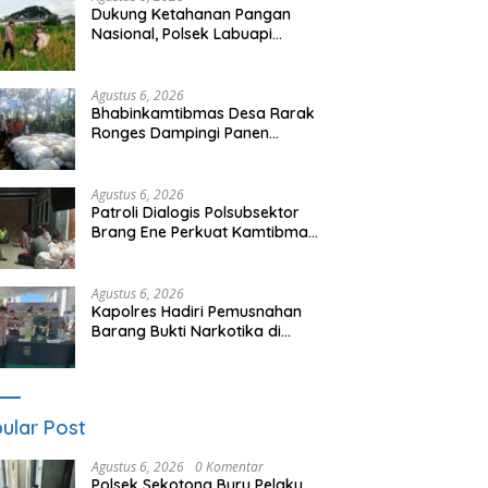
Dukung Ketahanan Pangan
Nasional, Polsek Labuapi
Dampingi Petani Lokal di Desa
Karang Bongkot
Agustus 6, 2026
Bhabinkamtibmas Desa Rarak
Ronges Dampingi Panen
Jagung Tahap III, Pastikan Hasil
Petani Terserap Pasar
Agustus 6, 2026
Patroli Dialogis Polsubsektor
Brang Ene Perkuat Kamtibmas
dan Edukasi Masyarakat di
Desa Kalimantong
Agustus 6, 2026
Kapolres Hadiri Pemusnahan
Barang Bukti Narkotika di
Kejaksaan Negeri Sumbawa
Barat
ular Post
Agustus 6, 2026
0 Komentar
Polsek Sekotong Buru Pelaku