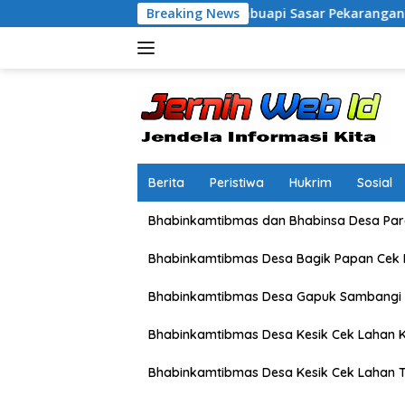
Langsung
owo, Polsek Labuapi Sasar Pekarangan Warga di Lombok Barat
Breaking News
ke
konten
Berita
Peristiwa
Hukrim
Sosial
Bhabinkamtibmas dan Bhabinsa Desa Pare
Bhabinkamtibmas Desa Bagik Papan Cek
Bhabinkamtibmas Desa Gapuk Sambangi 
Bhabinkamtibmas Desa Kesik Cek Lahan K
Bhabinkamtibmas Desa Kesik Cek Lahan 