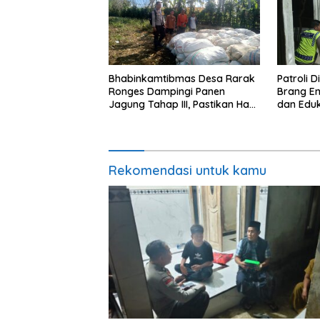
Bhabinkamtibmas Desa Rarak
Patroli D
Ronges Dampingi Panen
Brang E
Jagung Tahap III, Pastikan Hasil
dan Eduk
Petani Terserap Pasar
Desa Ka
Rekomendasi untuk kamu