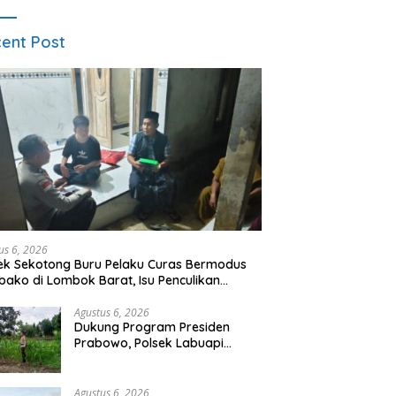
ent Post
us 6, 2026
ek Sekotong Buru Pelaku Curas Bermodus
ako di Lombok Barat, Isu Penculikan
stikan Hoaks
Agustus 6, 2026
Dukung Program Presiden
Prabowo, Polsek Labuapi
Sasar Pekarangan Warga di
Lombok Barat
Agustus 6, 2026