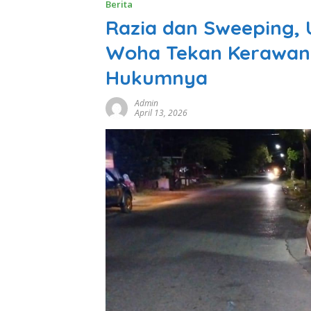
Berita
Razia dan Sweeping, 
Woha Tekan Kerawan
Hukumnya
Admin
April 13, 2026