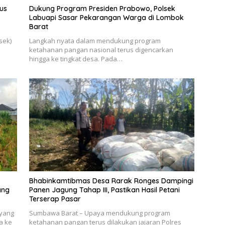
us
Dukung Program Presiden Prabowo, Polsek
Labuapi Sasar Pekarangan Warga di Lombok
Barat
sek)
Langkah nyata dalam mendukung program
ketahanan pangan nasional terus digencarkan
hingga ke tingkat desa. Pada…
Bhabinkamtibmas Desa Rarak Ronges Dampingi
ang
Panen Jagung Tahap III, Pastikan Hasil Petani
Terserap Pasar
yang
Sumbawa Barat – Upaya mendukung program
a ke
ketahanan pangan terus dilakukan jajaran Polres