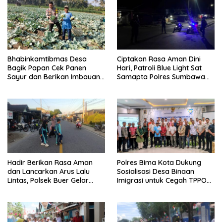
Bhabinkamtibmas Desa
Ciptakan Rasa Aman Dini
Bagik Papan Cek Panen
Hari, Patroli Blue Light Sat
Sayur dan Berikan Imbauan
Samapta Polres Sumbawa
Kamtibmas kepada Warga
Pantau Simpang Sering
Antisipasi 3C
Hadir Berikan Rasa Aman
Polres Bima Kota Dukung
dan Lancarkan Arus Lalu
Sosialisasi Desa Binaan
Lintas, Polsek Buer Gelar
Imigrasi untuk Cegah TPPO
Strong Point di Depan SDN
dan TPPM
Perenang