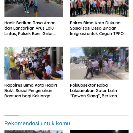
Hadir Berikan Rasa Aman
Polres Bima Kota Dukung
dan Lancarkan Arus Lalu
Sosialisasi Desa Binaan
Lintas, Polsek Buer Gelar
Imigrasi untuk Cegah TPPO
Strong Point di Depan SDN
dan TPPM
Perenang
Kapolres Bima Kota Hadiri
Polsubsektor Raba
Bakti Sosial Penyerahan
Laksanakan Gatur Lalin
Bantuan bagi Keluarga
“Rawan Siang”, Berikan
Korban Tenggelamnya
Pelayanan Maksimal kepada
Perahu di Teluk Bima
Pelajar
Rekomendasi untuk kamu