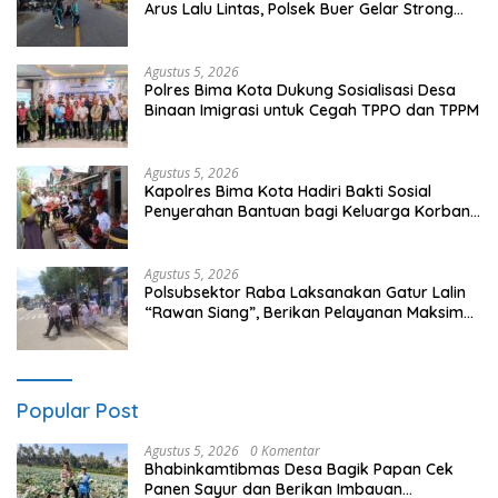
Arus Lalu Lintas, Polsek Buer Gelar Strong
Point di Depan SDN Perenang
Agustus 5, 2026
Polres Bima Kota Dukung Sosialisasi Desa
Binaan Imigrasi untuk Cegah TPPO dan TPPM
Agustus 5, 2026
Kapolres Bima Kota Hadiri Bakti Sosial
Penyerahan Bantuan bagi Keluarga Korban
Tenggelamnya Perahu di Teluk Bima
Agustus 5, 2026
Polsubsektor Raba Laksanakan Gatur Lalin
“Rawan Siang”, Berikan Pelayanan Maksimal
kepada Pelajar
Popular Post
Agustus 5, 2026
0 Komentar
Bhabinkamtibmas Desa Bagik Papan Cek
Panen Sayur dan Berikan Imbauan