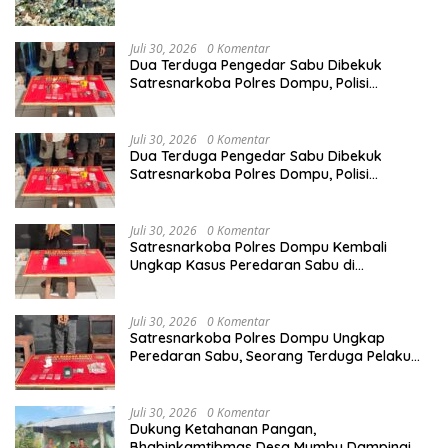
Kamtibmas kepada Warga
Juli 30, 2026
0 Komentar
Dua Terduga Pengedar Sabu Dibekuk
Satresnarkoba Polres Dompu, Polisi
Amankan Sabu Bruto 5,68 Gram
Juli 30, 2026
0 Komentar
Dua Terduga Pengedar Sabu Dibekuk
Satresnarkoba Polres Dompu, Polisi
Amankan Sabu Bruto 5,68 Gram
Juli 30, 2026
0 Komentar
Satresnarkoba Polres Dompu Kembali
Ungkap Kasus Peredaran Sabu di
Manggelewa, Seorang Pemuda Diamankan
Juli 30, 2026
0 Komentar
Satresnarkoba Polres Dompu Ungkap
Peredaran Sabu, Seorang Terduga Pelaku
Diamankan Bersama Barang Bukti 4,1 Gram
Juli 30, 2026
0 Komentar
Dukung Ketahanan Pangan,
Bhabinkamtibmas Desa Mumbu Dampingi