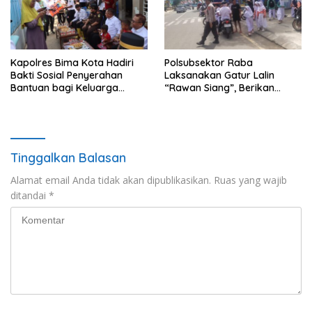
Kapolres Bima Kota Hadiri
Polsubsektor Raba
Bakti Sosial Penyerahan
Laksanakan Gatur Lalin
Bantuan bagi Keluarga
“Rawan Siang”, Berikan
Korban Tenggelamnya
Pelayanan Maksimal kepada
Perahu di Teluk Bima
Pelajar
Tinggalkan Balasan
Alamat email Anda tidak akan dipublikasikan.
Ruas yang wajib
ditandai
*