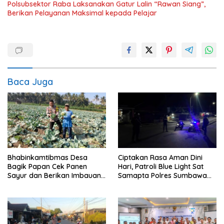
Polsubsektor Raba Laksanakan Gatur Lalin “Rawan Siang”,
Berikan Pelayanan Maksimal kepada Pelajar
Baca Juga
Bhabinkamtibmas Desa
Ciptakan Rasa Aman Dini
Bagik Papan Cek Panen
Hari, Patroli Blue Light Sat
Sayur dan Berikan Imbauan
Samapta Polres Sumbawa
Kamtibmas kepada Warga
Pantau Simpang Sering
Antisipasi 3C