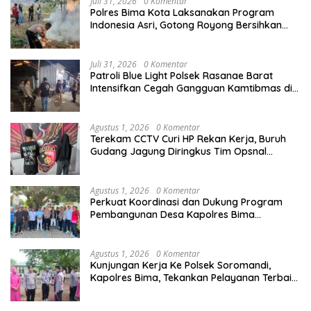
Juli 31, 2026
0 Komentar
Polres Bima Kota Laksanakan Program
Indonesia Asri, Gotong Royong Bersihkan
Tempat Pemakaman Umum di Kelurahan Ule
Juli 31, 2026
0 Komentar
Patroli Blue Light Polsek Rasanae Barat
Intensifkan Cegah Gangguan Kamtibmas di
Wilayah Hukum Polres Bima Kota
Agustus 1, 2026
0 Komentar
Terekam CCTV Curi HP Rekan Kerja, Buruh
Gudang Jagung Diringkus Tim Opsnal
Satreskrim Polres Bima Kota
Agustus 1, 2026
0 Komentar
Perkuat Koordinasi dan Dukung Program
Pembangunan Desa Kapolres Bima
Silaturahmi Bersama Pemdes Nggembe
Agustus 1, 2026
0 Komentar
Kunjungan Kerja Ke Polsek Soromandi,
Kapolres Bima, Tekankan Pelayanan Terbaik
Bagi Masyarakat dan Hindari Pelanggaran
Dalam Bentuk Apapun