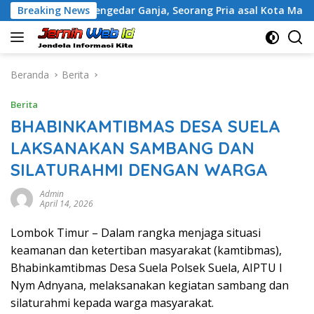
Langsung
Diduga Pengedar Ganja, Seorang Pria asal Kota Mataram Ditan
Breaking News
ke
konten
Beranda
Berita
Berita
BHABINKAMTIBMAS DESA SUELA
LAKSANAKAN SAMBANG DAN
SILATURAHMI DENGAN WARGA
Admin
April 14, 2026
Lombok Timur – Dalam rangka menjaga situasi
keamanan dan ketertiban masyarakat (kamtibmas),
Bhabinkamtibmas Desa Suela Polsek Suela, AIPTU I
Nym Adnyana, melaksanakan kegiatan sambang dan
silaturahmi kepada warga masyarakat.