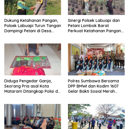
Dukung Ketahanan Pangan,
Sinergi Polsek Labuapi dan
Polsek Labuapi Turun Tangan
Petani Lombok Barat
Dampingi Petani di Desa
Perkuat Ketahanan Pangan
Karang Bongkot
Nasional
Diduga Pengedar Ganja,
Polres Sumbawa Bersama
Seorang Pria asal Kota
DPP BMWI dan Kodim 1607
Mataram Ditangkap Polisi di
Gelar Bakti Sosial Merah
Sumbawa Barat
Putih di Ponpes Arrahman
Hidayatullah