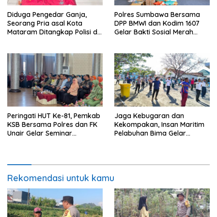
Diduga Pengedar Ganja,
Polres Sumbawa Bersama
Seorang Pria asal Kota
DPP BMWI dan Kodim 1607
Mataram Ditangkap Polisi di
Gelar Bakti Sosial Merah
Sumbawa Barat
Putih di Ponpes Arrahman
Hidayatullah
Peringati HUT Ke-81, Pemkab
Jaga Kebugaran dan
KSB Bersama Polres dan FK
Kekompakan, Insan Maritim
Unair Gelar Seminar
Pelabuhan Bima Gelar
Kesehatan “1000 Hari
Senam Bersama
Pertama Kehidupan”
Rekomendasi untuk kamu