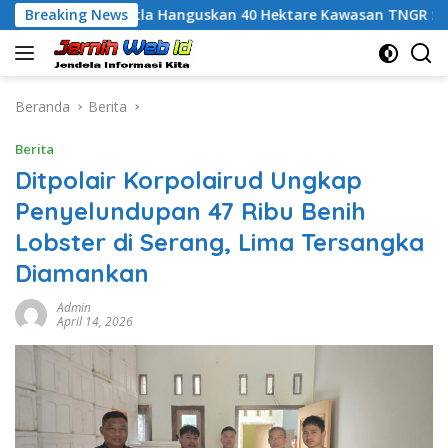
Langsung
Karhutla Hanguskan 40 Hektare Kawasan TNGR Sembalun, Ka
Breaking News
ke
konten
Beranda
Berita
Berita
Ditpolair Korpolairud Ungkap
Penyelundupan 47 Ribu Benih
Lobster di Serang, Lima Tersangka
Diamankan
Admin
April 14, 2026