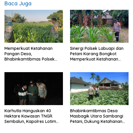
Baca Juga
Memperkuat Ketahanan
Sinergi Polsek Labuapi dan
Pangan Desa,
Petani Karang Bongkot
Bhabinkamtibmas Polsek
Memperkuat Ketahanan
Labuapi Dampingi Petani
Pangan Nasional
Kuranji Dalang
Karhutla Hanguskan 40
Bhabinkamtibmas Desa
Hektare Kawasan TNGR
Masbagik Utara Sambangi
Sembalun, Kapolres Lotim
Petani, Dukung Ketahanan
Turun Langsung Padamkan
Pangan dan Swasembada
Api
Pangan