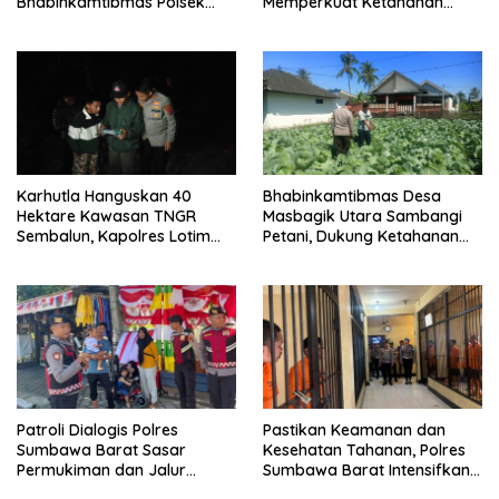
Bhabinkamtibmas Polsek
Memperkuat Ketahanan
Labuapi Dampingi Petani
Pangan Nasional
Kuranji Dalang
Karhutla Hanguskan 40
Bhabinkamtibmas Desa
Hektare Kawasan TNGR
Masbagik Utara Sambangi
Sembalun, Kapolres Lotim
Petani, Dukung Ketahanan
Turun Langsung Padamkan
Pangan dan Swasembada
Api
Pangan
Patroli Dialogis Polres
Pastikan Keamanan dan
Sumbawa Barat Sasar
Kesehatan Tahanan, Polres
Permukiman dan Jalur
Sumbawa Barat Intensifkan
Ramai, Jaga Kamtibmas
Pengecekan Rutan Secara