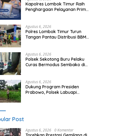
Kapolres Lombok Timur Raih
Penghargaan Pelayanan Prima
Predikat A dari Kapolri
Agustus 6, 2026
Polres Lombok Timur Turun
Tangan Pantau Distribusi BBM,
Warga Diminta Tak Panic
Buying
Agustus 6, 2026
Polsek Sekotong Buru Pelaku
Curas Bermodus Sembako di
Lombok Barat, Isu Penculikan
Dipastikan Hoaks
Agustus 6, 2026
Dukung Program Presiden
Prabowo, Polsek Labuapi
Sasar Pekarangan Warga di
Lombok Barat
ular Post
Agustus 6, 2026
0 Komentar
Torehkan Prestasi Gemilang di