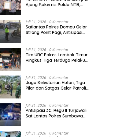
Ajang Rakernis Polda NTB,
Polres Sumbawa Terima
Penghargaan Pelayanan Prima
Kapolri
Juli 31, 2026
0 Komentar
Satlantas Polres Dompu Gelar
Strong Point Pagi, Antisipasi
Kepadatan dan Kecelakaan
Lalu Lintas
Juli 31, 2026
0 Komentar
Tim URC Polres Lombok Timur
Ringkus Tiga Terduga Pelaku
Curanmor, Ungkap Aksi
Pencurian Motor di Sikur
Juli 31, 2026
0 Komentar
Jaga Kelestarian Hutan, Tiga
Pilar dan Satgas Gelar Patroli
Gabungan di Kawasan Hutan
Lindung Ai Baong
Juli 31, 2026
0 Komentar
Antisipasi 3C, Regu II Turjawali
Sat Lantas Polres Sumbawa
Gelar Patroli Blue Light di
Simpang Lawang Gali
Juli 31, 2026
0 Komentar