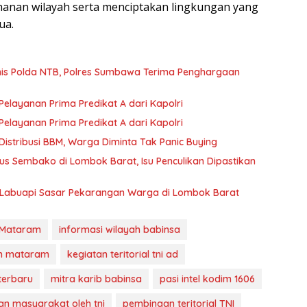
hanan wilayah serta menciptakan lingkungan yang
ua.
rnis Polda NTB, Polres Sumbawa Terima Penghargaan
layanan Prima Predikat A dari Kapolri
layanan Prima Predikat A dari Kapolri
istribusi BBM, Warga Diminta Tak Panic Buying
s Sembako di Lombok Barat, Isu Penculikan Dipastikan
 Labuapi Sasar Pekarangan Warga di Lombok Barat
I Mataram
informasi wilayah babinsa
im mataram
kegiatan teritorial tni ad
terbaru
mitra karib babinsa
pasi intel kodim 1606
n masyarakat oleh tni
pembinaan teritorial TNI