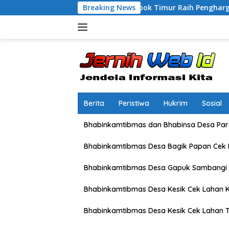
Langsung
Kapolres Lombok Timur Raih Penghargaan Pelayanan Prima Pr
Breaking News
ke
konten
Berita
Peristiwa
Hukrim
Sosial
Bhabinkamtibmas dan Bhabinsa Desa Pare
Bhabinkamtibmas Desa Bagik Papan Cek
Bhabinkamtibmas Desa Gapuk Sambangi 
Bhabinkamtibmas Desa Kesik Cek Lahan K
Bhabinkamtibmas Desa Kesik Cek Lahan 