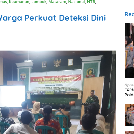
mas
,
Keamanan
,
Lombok
,
Mataram
,
Nasional
,
NTB
,
Rec
Warga Perkuat Deteksi Dini
Agust
Tore
Pold
Peng