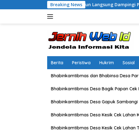
Langsung
sek Labuapi Turun Langsung Dampingi Petani Merembu
Breaking News
ke
konten
Berita
Peristiwa
Hukrim
Sosial
Bhabinkamtibmas dan Bhabinsa Desa Pare
Bhabinkamtibmas Desa Bagik Papan Cek
Bhabinkamtibmas Desa Gapuk Sambangi 
Bhabinkamtibmas Desa Kesik Cek Lahan K
Bhabinkamtibmas Desa Kesik Cek Lahan 