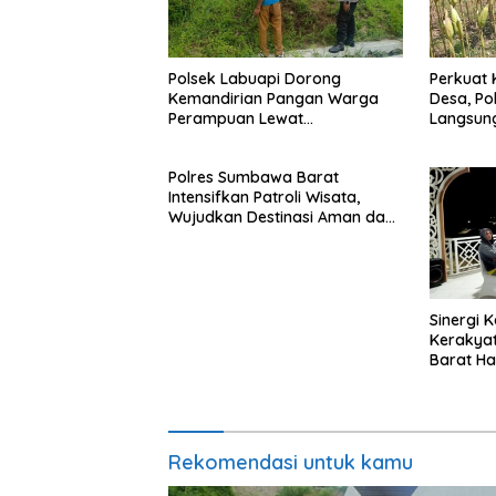
Polsek Labuapi Dorong
Perkuat
Kemandirian Pangan Warga
Desa, Po
Perampuan Lewat
Langsung
Pemanfaatan Pekarangan
Meremb
Rumah
Polres Sumbawa Barat
Intensifkan Patroli Wisata,
Wujudkan Destinasi Aman dan
Nyaman bagi Masyarakat
Sinergi 
Kerakya
Barat Ha
dan Shar
Pariwisa
Suntuk”
Rekomendasi untuk kamu