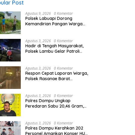
ular Post
Agustus 9, 2026
0 Komentar
Polsek Labuapi Dorong
Kemandirian Pangan Warga
Perampuan Lewat
Pemanfaatan Pekarangan
Rumah
Agustus 3, 2026
0 Komentar
Hadir di Tengah Masyarakat,
Polsek Lambu Gelar Patroli
Blue Light di Sejumlah Desa
Agustus 3, 2026
0 Komentar
Respon Cepat Laporan Warga,
Polsek Rasanae Barat
Amankan Motor Tak Bertuan
Agustus 3, 2026
0 Komentar
Polres Dompu Ungkap
Peredaran Sabu 20,46 Gram,
Seorang Pria Diamankan
Agustus 3, 2026
0 Komentar
Polres Dompu Kerahkan 202
Personel Amankan Konser HUT