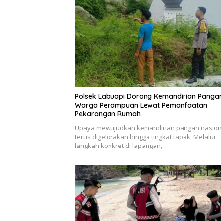
Polsek Labuapi Dorong Kemandirian Panga
Warga Perampuan Lewat Pemanfaatan
Pekarangan Rumah
Upaya mewujudkan kemandirian pangan nasion
terus digelorakan hingga tingkat tapak. Melalui
langkah konkret di lapangan,…