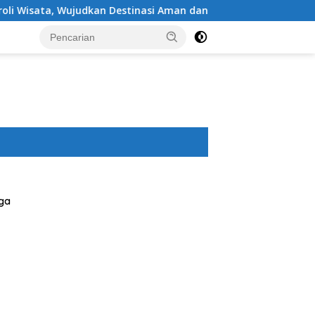
Destinasi Aman dan Nyaman bagi Masyarakat
Polres Su
ga