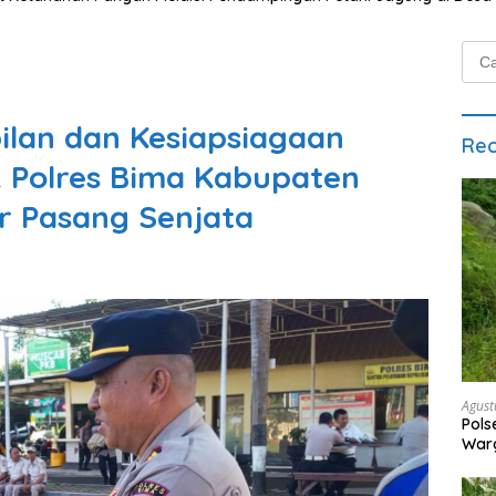
Cari
untu
ilan dan Kesiapsiagaan
Rec
ik Polres Bima Kabupaten
r Pasang Senjata
Agust
Pols
War
Pek