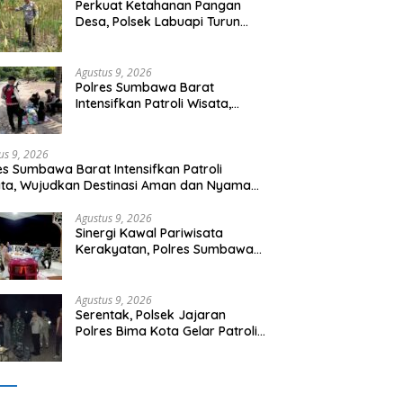
Perkuat Ketahanan Pangan
Desa, Polsek Labuapi Turun
Langsung Dampingi Petani
Merembu
Agustus 9, 2026
Polres Sumbawa Barat
Intensifkan Patroli Wisata,
Wujudkan Destinasi Aman dan
Nyaman bagi Masyarakat
us 9, 2026
es Sumbawa Barat Intensifkan Patroli
ta, Wujudkan Destinasi Aman dan Nyaman
 Masyarakat
Agustus 9, 2026
Sinergi Kawal Pariwisata
Kerakyatan, Polres Sumbawa
Barat Hadiri “Jalan Perjuangan
dan Sharing Pengelolaan
Pariwisata Bendungan Tiu
Agustus 9, 2026
Suntuk”
Serentak, Polsek Jajaran
Polres Bima Kota Gelar Patroli
Strong Point Rinjani di Sejumlah
Titik Rawan