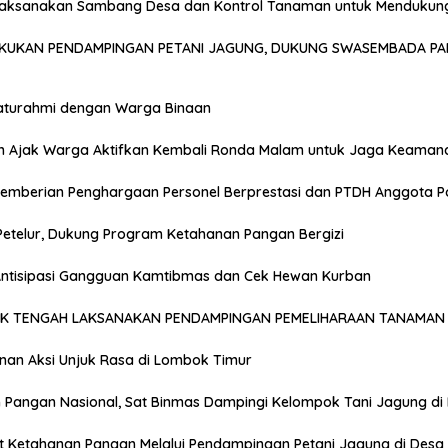
Laksanakan Sambang Desa dan Kontrol Tanaman untuk Mendukun
AKUKAN PENDAMPINGAN PETANI JAGUNG, DUKUNG SWASEMBADA PA
laturahmi dengan Warga Binaan
n Ajak Warga Aktifkan Kembali Ronda Malam untuk Jaga Keaman
emberian Penghargaan Personel Berprestasi dan PTDH Anggota Po
Petelur, Dukung Program Ketahanan Pangan Bergizi
 Antisipasi Gangguan Kamtibmas dan Cek Hewan Kurban
OK TENGAH LAKSANAKAN PENDAMPINGAN PEMELIHARAAN TANAMAN 
anan Aksi Unjuk Rasa di Lombok Timur
Pangan Nasional, Sat Binmas Dampingi Kelompok Tani Jagung di
t Ketahanan Pangan Melalui Pendampingan Petani Jagung di Desa