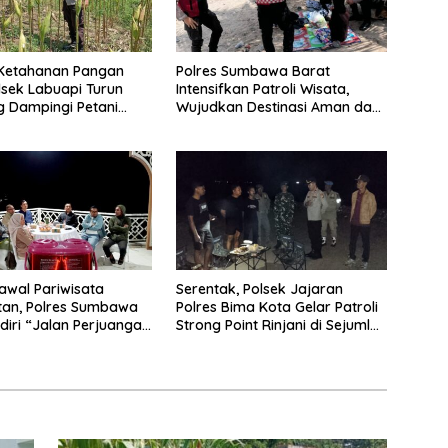
 Ketahanan Pangan
Polres Sumbawa Barat
lsek Labuapi Turun
Intensifkan Patroli Wisata,
 Dampingi Petani
Wujudkan Destinasi Aman dan
u
Nyaman bagi Masyarakat
Kawal Pariwisata
Serentak, Polsek Jajaran
tan, Polres Sumbawa
Polres Bima Kota Gelar Patroli
diri “Jalan Perjuangan
Strong Point Rinjani di Sejumlah
ing Pengelolaan
Titik Rawan
ta Bendungan Tiu