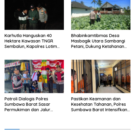
Karhutla Hanguskan 40
Bhabinkamtibmas Desa
Hektare Kawasan TNGR
Masbagik Utara Sambangi
Sembalun, Kapolres Lotim
Petani, Dukung Ketahanan
Turun Langsung Padamkan
Pangan dan Swasembada
Api
Pangan
Patroli Dialogis Polres
Pastikan Keamanan dan
Sumbawa Barat Sasar
Kesehatan Tahanan, Polres
Permukiman dan Jalur
Sumbawa Barat Intensifkan
Ramai, Jaga Kamtibmas
Pengecekan Rutan Secara
Tetap Kondusif
Berkala