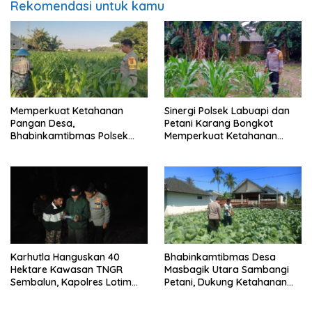
Rekomendasi untuk kamu
Memperkuat Ketahanan
Sinergi Polsek Labuapi dan
Pangan Desa,
Petani Karang Bongkot
Bhabinkamtibmas Polsek
Memperkuat Ketahanan
Labuapi Dampingi Petani
Pangan Nasional
Kuranji Dalang
Karhutla Hanguskan 40
Bhabinkamtibmas Desa
Hektare Kawasan TNGR
Masbagik Utara Sambangi
Sembalun, Kapolres Lotim
Petani, Dukung Ketahanan
Turun Langsung Padamkan
Pangan dan Swasembada
Api
Pangan