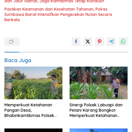
dan Jalur Ramai, Jaga Kamtibmas Tetap Kondusif
Pastikan Keamanan dan Kesehatan Tahanan, Polres
Sumbawa Barat Intensifkan Pengecekan Rutan Secara
Berkala
Baca Juga
Memperkuat Ketahanan
Sinergi Polsek Labuapi dan
Pangan Desa,
Petani Karang Bongkot
Bhabinkamtibmas Polsek
Memperkuat Ketahanan
Labuapi Dampingi Petani
Pangan Nasional
Kuranji Dalang