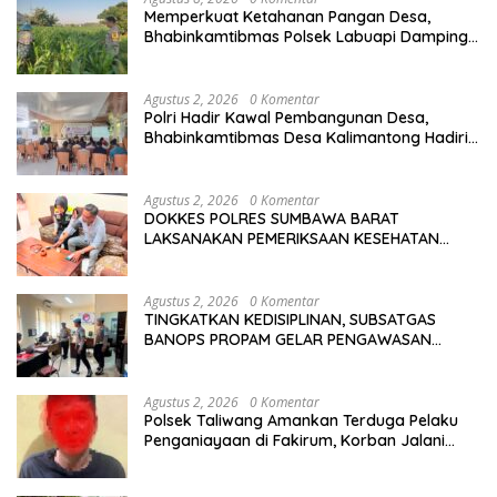
Memperkuat Ketahanan Pangan Desa,
Bhabinkamtibmas Polsek Labuapi Dampingi
Petani Kuranji Dalang
Agustus 2, 2026
0 Komentar
Polri Hadir Kawal Pembangunan Desa,
Bhabinkamtibmas Desa Kalimantong Hadiri
Musdes
Agustus 2, 2026
0 Komentar
DOKKES POLRES SUMBAWA BARAT
LAKSANAKAN PEMERIKSAAN KESEHATAN
PERSONEL OPS ANTIK RINJANI 2026
Agustus 2, 2026
0 Komentar
TINGKATKAN KEDISIPLINAN, SUBSATGAS
BANOPS PROPAM GELAR PENGAWASAN
PERSONEL OPS ANTIK RINJANI 2026
Agustus 2, 2026
0 Komentar
Polsek Taliwang Amankan Terduga Pelaku
Penganiayaan di Fakirum, Korban Jalani
Perawatan Medis