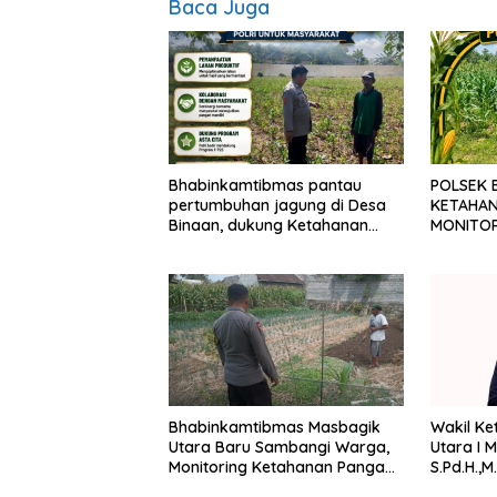
Baca Juga
Bhabinkamtibmas pantau
POLSEK 
pertumbuhan jagung di Desa
KETAHAN
Binaan, dukung Ketahanan
MONITO
Pangan.
JAGUNG
Bhabinkamtibmas Masbagik
Wakil K
Utara Baru Sambangi Warga,
Utara I 
Monitoring Ketahanan Pangan
S.Pd.H.,
dan Ajak Masyarakat Jaga
tetap me