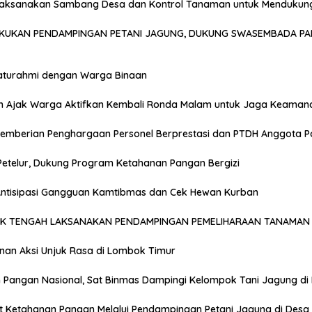
Laksanakan Sambang Desa dan Kontrol Tanaman untuk Mendukun
AKUKAN PENDAMPINGAN PETANI JAGUNG, DUKUNG SWASEMBADA PA
laturahmi dengan Warga Binaan
n Ajak Warga Aktifkan Kembali Ronda Malam untuk Jaga Keaman
emberian Penghargaan Personel Berprestasi dan PTDH Anggota Po
Petelur, Dukung Program Ketahanan Pangan Bergizi
 Antisipasi Gangguan Kamtibmas dan Cek Hewan Kurban
OK TENGAH LAKSANAKAN PENDAMPINGAN PEMELIHARAAN TANAMAN 
anan Aksi Unjuk Rasa di Lombok Timur
Pangan Nasional, Sat Binmas Dampingi Kelompok Tani Jagung di
t Ketahanan Pangan Melalui Pendampingan Petani Jagung di Desa