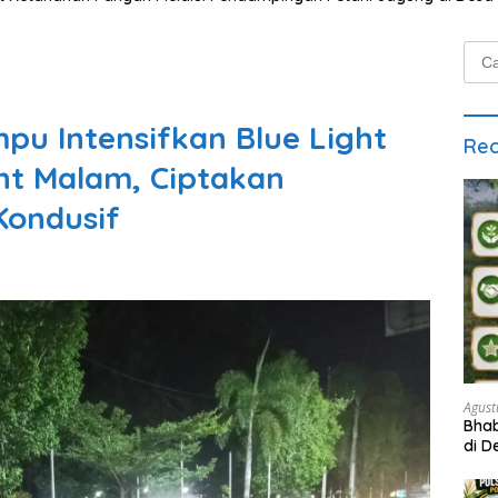
Cari
untu
pu Intensifkan Blue Light
Rec
int Malam, Ciptakan
Kondusif
Agust
Bha
di D