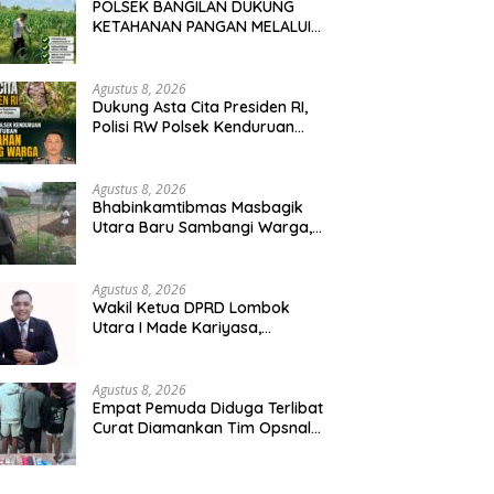
POLSEK BANGILAN DUKUNG
KETAHANAN PANGAN MELALUI
MONITORING TANAMAN
JAGUNG
Agustus 8, 2026
Dukung Asta Cita Presiden RI,
Polisi RW Polsek Kenduruan
Polresta Tuban Cek Lahan
Jagung Warga
Agustus 8, 2026
Bhabinkamtibmas Masbagik
Utara Baru Sambangi Warga,
Monitoring Ketahanan Pangan
dan Ajak Masyarakat Jaga
Kamtibmas
Agustus 8, 2026
Wakil Ketua DPRD Lombok
Utara I Made Kariyasa,
S.Pd.H.,M.M mengajak untuk
tetap menjaga kondusifitas
kamtibmas pasca
Agustus 8, 2026
pelaksanaan Porprov XII NTB
Empat Pemuda Diduga Terlibat
Curat Diamankan Tim Opsnal
Satreskrim Polres Bima Kota