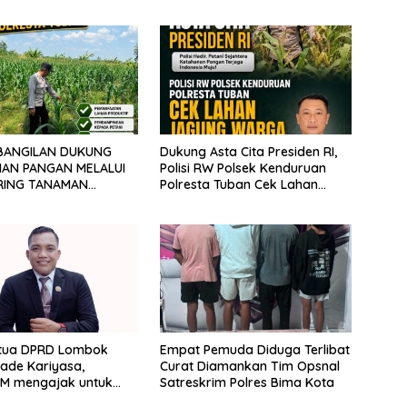
BANGILAN DUKUNG
Dukung Asta Cita Presiden RI,
AN PANGAN MELALUI
Polisi RW Polsek Kenduruan
RING TANAMAN
Polresta Tuban Cek Lahan
Jagung Warga
etua DPRD Lombok
Empat Pemuda Diduga Terlibat
Made Kariyasa,
Curat Diamankan Tim Opsnal
M.M mengajak untuk
Satreskrim Polres Bima Kota
njaga kondusifitas