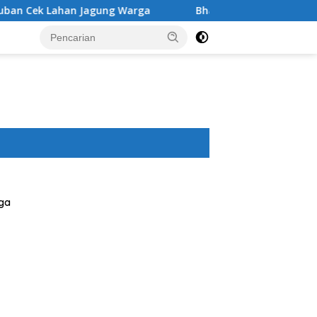
arga
Bhabinkamtibmas Masbagik Utara Baru Sambangi
ga