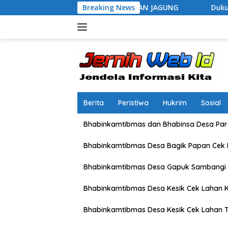
Langsung
ORING TANAMAN JAGUNG
Breaking News
Dukung Asta Cita Presiden RI,
ke
konten
Berita
Peristiwa
Hukrim
Sosial
Bhabinkamtibmas dan Bhabinsa Desa Pare
Bhabinkamtibmas Desa Bagik Papan Cek
Bhabinkamtibmas Desa Gapuk Sambangi 
Bhabinkamtibmas Desa Kesik Cek Lahan K
Bhabinkamtibmas Desa Kesik Cek Lahan 