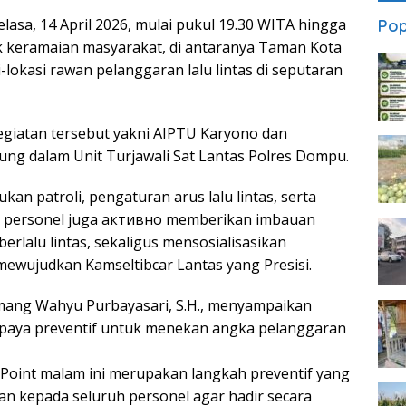
lasa, 14 April 2026, mulai pukul 19.30 WITA hingga
Pop
ik keramaian masyarakat, di antaranya Taman Kota
lokasi rawan pelanggaran lalu lintas di seputaran
egiatan tersebut yakni AIPTU Karyono dan
ng dalam Unit Turjawali Sat Lantas Polres Dompu.
n patroli, pengaturan arus lalu lintas, serta
 itu, personel juga активно memberikan imbauan
erlalu lintas, sekaligus mensosialisasikan
mewujudkan Kamseltibcar Lantas yang Presisi.
mang Wahyu Purbayasari, S.H., menyampaikan
paya preventif untuk menekan angka pelanggaran
g Point malam ini merupakan langkah preventif yang
n kepada seluruh personel agar hadir secara