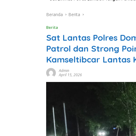
Beranda
Berita
Berita
Sat Lantas Polres Dom
Patrol dan Strong Po
Kamseltibcar Lantas 
Admin
April 15, 2026