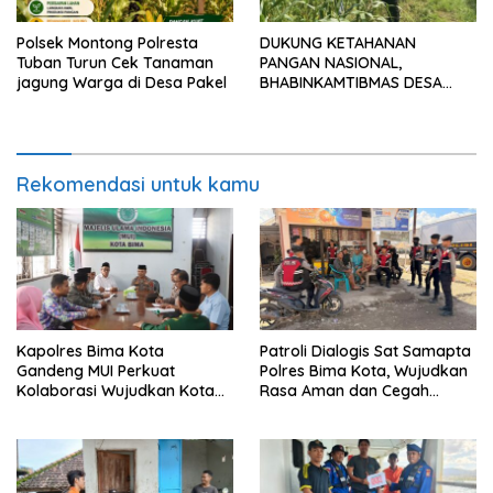
Polsek Montong Polresta
DUKUNG KETAHANAN
Tuban Turun Cek Tanaman
PANGAN NASIONAL,
jagung Warga di Desa Pakel
BHABINKAMTIBMAS DESA
PACING POLSEK PARENGAN
MELAKSANAKAN
PENDAMPINGAN PETANI
JAGUNG DI DESA PACING KEC.
Rekomendasi untuk kamu
PARENGAN.
Kapolres Bima Kota
Patroli Dialogis Sat Samapta
Gandeng MUI Perkuat
Polres Bima Kota, Wujudkan
Kolaborasi Wujudkan Kota
Rasa Aman dan Cegah
Bima Aman dan Kondusif
Gangguan Kamtibmas