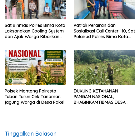
Sat Binmas Polres Bima Kota
Patroli Perairan dan
Laksanakan Cooling System
Sosialisasi Call Center 110, Sat
dan Ajak Warga Kibarkan
Polairud Polres Bima Kota
Merah Putih Sambut HUT RI
Tingkatkan Keselamatan
Ke-81
Pelayaran di Teluk Bima
Polsek Montong Polresta
DUKUNG KETAHANAN
Tuban Turun Cek Tanaman
PANGAN NASIONAL,
jagung Warga di Desa Pakel
BHABINKAMTIBMAS DESA
PACING POLSEK PARENGAN
MELAKSANAKAN
PENDAMPINGAN PETANI
JAGUNG DI DESA PACING KEC.
PARENGAN.
Tinggalkan Balasan