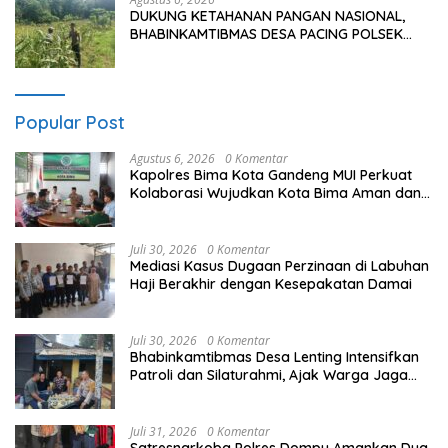
DUKUNG KETAHANAN PANGAN NASIONAL,
BHABINKAMTIBMAS DESA PACING POLSEK
PARENGAN MELAKSANAKAN PENDAMPINGAN
PETANI JAGUNG DI DESA PACING KEC.
PARENGAN.
Popular Post
Agustus 6, 2026
0 Komentar
Kapolres Bima Kota Gandeng MUI Perkuat
Kolaborasi Wujudkan Kota Bima Aman dan
Kondusif
Juli 30, 2026
0 Komentar
Mediasi Kasus Dugaan Perzinaan di Labuhan
Haji Berakhir dengan Kesepakatan Damai
Juli 30, 2026
0 Komentar
Bhabinkamtibmas Desa Lenting Intensifkan
Patroli dan Silaturahmi, Ajak Warga Jaga
Kamtibmas Tetap Kondusif
Juli 31, 2026
0 Komentar
Satresnarkoba Polres Dompu Amankan Dua