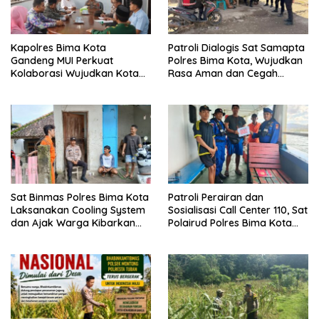
Kapolres Bima Kota
Patroli Dialogis Sat Samapta
Gandeng MUI Perkuat
Polres Bima Kota, Wujudkan
Kolaborasi Wujudkan Kota
Rasa Aman dan Cegah
Bima Aman dan Kondusif
Gangguan Kamtibmas
Sat Binmas Polres Bima Kota
Patroli Perairan dan
Laksanakan Cooling System
Sosialisasi Call Center 110, Sat
dan Ajak Warga Kibarkan
Polairud Polres Bima Kota
Merah Putih Sambut HUT RI
Tingkatkan Keselamatan
Ke-81
Pelayaran di Teluk Bima