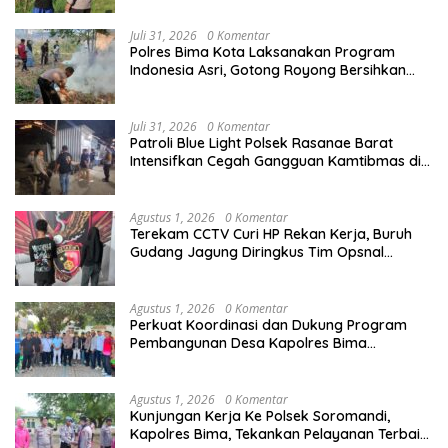
Juli 31, 2026
0 Komentar
Polres Bima Kota Laksanakan Program
Indonesia Asri, Gotong Royong Bersihkan
Tempat Pemakaman Umum di Kelurahan Ule
Juli 31, 2026
0 Komentar
Patroli Blue Light Polsek Rasanae Barat
Intensifkan Cegah Gangguan Kamtibmas di
Wilayah Hukum Polres Bima Kota
Agustus 1, 2026
0 Komentar
Terekam CCTV Curi HP Rekan Kerja, Buruh
Gudang Jagung Diringkus Tim Opsnal
Satreskrim Polres Bima Kota
Agustus 1, 2026
0 Komentar
Perkuat Koordinasi dan Dukung Program
Pembangunan Desa Kapolres Bima
Silaturahmi Bersama Pemdes Nggembe
Agustus 1, 2026
0 Komentar
Kunjungan Kerja Ke Polsek Soromandi,
Kapolres Bima, Tekankan Pelayanan Terbaik