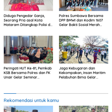
Diduga Pengedar Ganja,
Polres Sumbawa Bersama
Seorang Pria asal Kota
DPP BMWI dan Kodim 1607
Mataram Ditangkap Polisi di
Gelar Bakti Sosial Merah
Sumbawa Barat
Putih di Ponpes Arrahman
Hidayatullah
Peringati HUT Ke-81, Pemkab
Jaga Kebugaran dan
KSB Bersama Polres dan FK
Kekompakan, Insan Maritim
Unair Gelar Seminar
Pelabuhan Bima Gelar
Kesehatan “1000 Hari
Senam Bersama
Pertama Kehidupan”
Rekomendasi untuk kamu