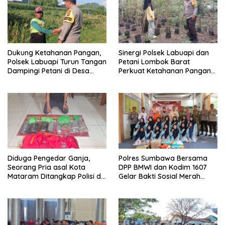
Dukung Ketahanan Pangan,
Sinergi Polsek Labuapi dan
Polsek Labuapi Turun Tangan
Petani Lombok Barat
Dampingi Petani di Desa
Perkuat Ketahanan Pangan
Karang Bongkot
Nasional
Diduga Pengedar Ganja,
Polres Sumbawa Bersama
Seorang Pria asal Kota
DPP BMWI dan Kodim 1607
Mataram Ditangkap Polisi di
Gelar Bakti Sosial Merah
Sumbawa Barat
Putih di Ponpes Arrahman
Hidayatullah