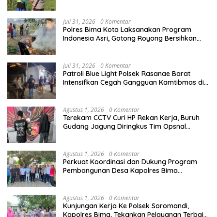
Karang Bongkot
Juli 31, 2026
0 Komentar
Polres Bima Kota Laksanakan Program
Indonesia Asri, Gotong Royong Bersihkan
Tempat Pemakaman Umum di Kelurahan Ule
Juli 31, 2026
0 Komentar
Patroli Blue Light Polsek Rasanae Barat
Intensifkan Cegah Gangguan Kamtibmas di
Wilayah Hukum Polres Bima Kota
Agustus 1, 2026
0 Komentar
Terekam CCTV Curi HP Rekan Kerja, Buruh
Gudang Jagung Diringkus Tim Opsnal
Satreskrim Polres Bima Kota
Agustus 1, 2026
0 Komentar
Perkuat Koordinasi dan Dukung Program
Pembangunan Desa Kapolres Bima
Silaturahmi Bersama Pemdes Nggembe
Agustus 1, 2026
0 Komentar
Kunjungan Kerja Ke Polsek Soromandi,
Kapolres Bima, Tekankan Pelayanan Terbaik