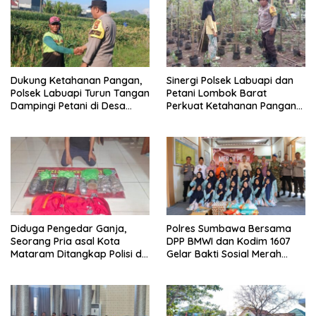
Dukung Ketahanan Pangan,
Sinergi Polsek Labuapi dan
Polsek Labuapi Turun Tangan
Petani Lombok Barat
Dampingi Petani di Desa
Perkuat Ketahanan Pangan
Karang Bongkot
Nasional
Diduga Pengedar Ganja,
Polres Sumbawa Bersama
Seorang Pria asal Kota
DPP BMWI dan Kodim 1607
Mataram Ditangkap Polisi di
Gelar Bakti Sosial Merah
Sumbawa Barat
Putih di Ponpes Arrahman
Hidayatullah