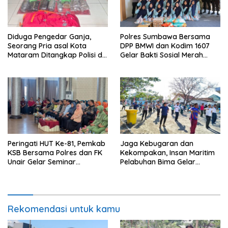
Diduga Pengedar Ganja,
Polres Sumbawa Bersama
Seorang Pria asal Kota
DPP BMWI dan Kodim 1607
Mataram Ditangkap Polisi di
Gelar Bakti Sosial Merah
Sumbawa Barat
Putih di Ponpes Arrahman
Hidayatullah
Peringati HUT Ke-81, Pemkab
Jaga Kebugaran dan
KSB Bersama Polres dan FK
Kekompakan, Insan Maritim
Unair Gelar Seminar
Pelabuhan Bima Gelar
Kesehatan “1000 Hari
Senam Bersama
Pertama Kehidupan”
Rekomendasi untuk kamu