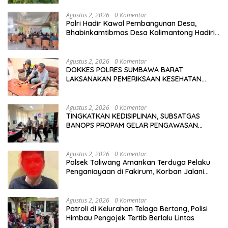
Agustus 2, 2026
0 Komentar
Polri Hadir Kawal Pembangunan Desa,
Bhabinkamtibmas Desa Kalimantong Hadiri
Musdes
Agustus 2, 2026
0 Komentar
DOKKES POLRES SUMBAWA BARAT
LAKSANAKAN PEMERIKSAAN KESEHATAN
PERSONEL OPS ANTIK RINJANI 2026
Agustus 2, 2026
0 Komentar
TINGKATKAN KEDISIPLINAN, SUBSATGAS
BANOPS PROPAM GELAR PENGAWASAN
PERSONEL OPS ANTIK RINJANI 2026
Agustus 2, 2026
0 Komentar
Polsek Taliwang Amankan Terduga Pelaku
Penganiayaan di Fakirum, Korban Jalani
Perawatan Medis
Agustus 2, 2026
0 Komentar
Patroli di Kelurahan Telaga Bertong, Polisi
Himbau Pengojek Tertib Berlalu Lintas