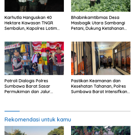
Karhutla Hanguskan 40
Bhabinkamtibmas Desa
Hektare Kawasan TNGR
Masbagik Utara Sambangi
Sembalun, Kapolres Lotim
Petani, Dukung Ketahanan
Turun Langsung Padamkan
Pangan dan Swasembada
Api
Pangan
Patroli Dialogis Polres
Pastikan Keamanan dan
Sumbawa Barat Sasar
Kesehatan Tahanan, Polres
Permukiman dan Jalur
Sumbawa Barat Intensifkan
Ramai, Jaga Kamtibmas
Pengecekan Rutan Secara
Tetap Kondusif
Berkala
Rekomendasi untuk kamu