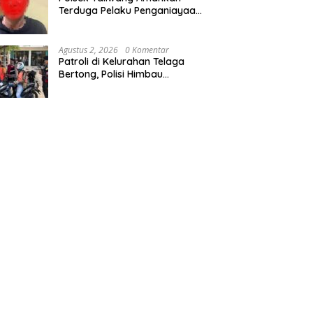
Terduga Pelaku Penganiayaan
di Fakirum, Korban Jalani
Perawatan Medis
Agustus 2, 2026
0 Komentar
Patroli di Kelurahan Telaga
Bertong, Polisi Himbau
Pengojek Tertib Berlalu Lintas