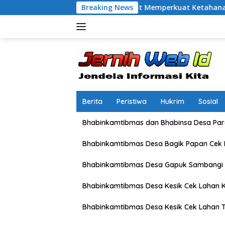
Langsung
ni Karang Bongkot Memperkuat Ketahanan Pangan Nasional
Breaking News
ke
konten
Berita
Peristiwa
Hukrim
Sosial
Bhabinkamtibmas dan Bhabinsa Desa Pare
Bhabinkamtibmas Desa Bagik Papan Cek
Bhabinkamtibmas Desa Gapuk Sambangi 
Bhabinkamtibmas Desa Kesik Cek Lahan K
Bhabinkamtibmas Desa Kesik Cek Lahan 