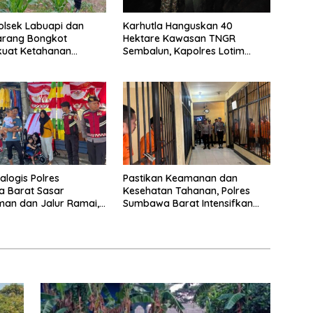
Polsek Labuapi dan
Karhutla Hanguskan 40
arang Bongkot
Hektare Kawasan TNGR
uat Ketahanan
Sembalun, Kapolres Lotim
Nasional
Turun Langsung Padamkan Api
ialogis Polres
Pastikan Keamanan dan
 Barat Sasar
Kesehatan Tahanan, Polres
an dan Jalur Ramai,
Sumbawa Barat Intensifkan
mtibmas Tetap
Pengecekan Rutan Secara
Berkala