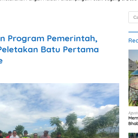
Cari
untu
kan Program Pemerintah,
Rec
 Peletakan Batu Pertama
e
Agust
Mem
Bhab
Peta