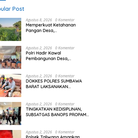
ular Post
Agustus 8, 2026
0 Komentar
Memperkuat Ketahanan
Pangan Desa,
Bhabinkamtibmas Polsek
Labuapi Dampingi Petani
Kuranji Dalang
Agustus 2, 2026
0 Komentar
Polri Hadir Kawal
Pembangunan Desa,
Bhabinkamtibmas Desa
Kalimantong Hadiri Musdes
Agustus 2, 2026
0 Komentar
DOKKES POLRES SUMBAWA
BARAT LAKSANAKAN
PEMERIKSAAN KESEHATAN
PERSONEL OPS ANTIK RINJANI
2026
Agustus 2, 2026
0 Komentar
TINGKATKAN KEDISIPLINAN,
SUBSATGAS BANOPS PROPAM
GELAR PENGAWASAN
PERSONEL OPS ANTIK RINJANI
2026
Agustus 2, 2026
0 Komentar
Polsek Taliwang Amankan