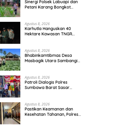
Sinergi Polsek Labuapi dan
Petani Karang Bongkot
Memperkuat Ketahanan
Pangan Nasional
Agustus 8, 2026
Karhutla Hanguskan 40
Hektare Kawasan TNGR
Sembalun, Kapolres Lotim
Turun Langsung Padamkan Api
Agustus 8, 2026
Bhabinkamtibmas Desa
Masbagik Utara Sambangi
Petani, Dukung Ketahanan
Pangan dan Swasembada
Pangan
Agustus 8, 2026
Patroli Dialogis Polres
Sumbawa Barat Sasar
Permukiman dan Jalur Ramai,
Jaga Kamtibmas Tetap
Kondusif
Agustus 8, 2026
Pastikan Keamanan dan
Kesehatan Tahanan, Polres
Sumbawa Barat Intensifkan
Pengecekan Rutan Secara
Berkala