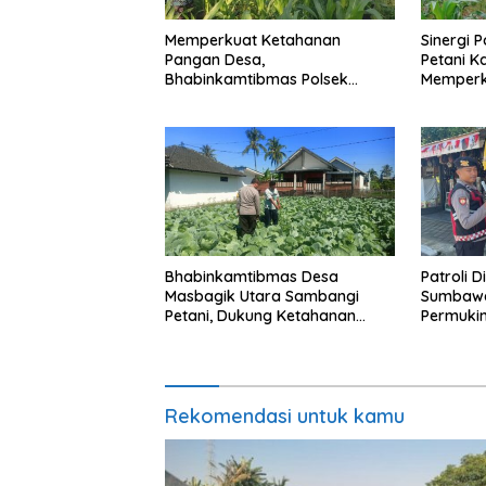
Memperkuat Ketahanan
Sinergi 
Pangan Desa,
Petani K
Bhabinkamtibmas Polsek
Memperk
Labuapi Dampingi Petani
Pangan 
Kuranji Dalang
Bhabinkamtibmas Desa
Patroli D
Masbagik Utara Sambangi
Sumbawa
Petani, Dukung Ketahanan
Permukim
Pangan dan Swasembada
Jaga Ka
Pangan
Kondusif
Rekomendasi untuk kamu