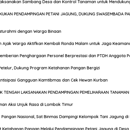
Laksanakan Sambang Desa dan Kontrol Tanaman untuk Mendukun
AKUKAN PENDAMPINGAN PETANI JAGUNG, DUKUNG SWASEMBADA PA
laturahmi dengan Warga Binaan
n Ajak Warga Aktifkan Kembali Ronda Malam untuk Jaga Keaman
emberian Penghargaan Personel Berprestasi dan PTDH Anggota Po
Petelur, Dukung Program Ketahanan Pangan Bergizi
 Antisipasi Gangguan Kamtibmas dan Cek Hewan Kurban
OK TENGAH LAKSANAKAN PENDAMPINGAN PEMELIHARAAN TANAMAN 
anan Aksi Unjuk Rasa di Lombok Timur
Pangan Nasional, Sat Binmas Dampingi Kelompok Tani Jagung di
t Ketahanan Pangan Melalui Pendampingan Petani Jagung di Desa