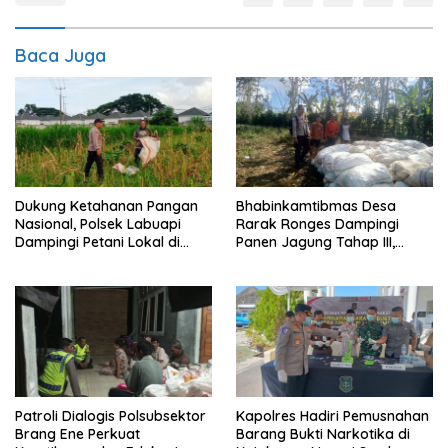
Baca Juga
Dukung Ketahanan Pangan
Bhabinkamtibmas Desa
Nasional, Polsek Labuapi
Rarak Ronges Dampingi
Dampingi Petani Lokal di
Panen Jagung Tahap III,
Desa Karang Bongkot
Pastikan Hasil Petani
Terserap Pasar
Patroli Dialogis Polsubsektor
Kapolres Hadiri Pemusnahan
Brang Ene Perkuat
Barang Bukti Narkotika di