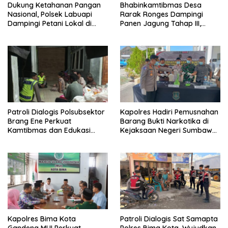
Dukung Ketahanan Pangan
Bhabinkamtibmas Desa
Nasional, Polsek Labuapi
Rarak Ronges Dampingi
Dampingi Petani Lokal di
Panen Jagung Tahap III,
Desa Karang Bongkot
Pastikan Hasil Petani
Terserap Pasar
Patroli Dialogis Polsubsektor
Kapolres Hadiri Pemusnahan
Brang Ene Perkuat
Barang Bukti Narkotika di
Kamtibmas dan Edukasi
Kejaksaan Negeri Sumbawa
Masyarakat di Desa
Barat
Kalimantong
Kapolres Bima Kota
Patroli Dialogis Sat Samapta
Gandeng MUI Perkuat
Polres Bima Kota, Wujudkan