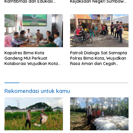
Kamtibmas dan Edukasi
Kejaksaan Negeri Sumbawa
Masyarakat di Desa
Barat
Kalimantong
Kapolres Bima Kota
Patroli Dialogis Sat Samapta
Gandeng MUI Perkuat
Polres Bima Kota, Wujudkan
Kolaborasi Wujudkan Kota
Rasa Aman dan Cegah
Bima Aman dan Kondusif
Gangguan Kamtibmas
Rekomendasi untuk kamu