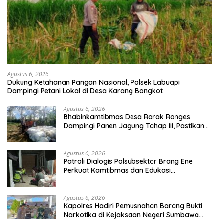
Agustus 6, 2026
Dukung Ketahanan Pangan Nasional, Polsek Labuapi
Dampingi Petani Lokal di Desa Karang Bongkot
Agustus 6, 2026
Bhabinkamtibmas Desa Rarak Ronges
Dampingi Panen Jagung Tahap III, Pastikan
Hasil Petani Terserap Pasar
Agustus 6, 2026
Patroli Dialogis Polsubsektor Brang Ene
Perkuat Kamtibmas dan Edukasi
Masyarakat di Desa Kalimantong
Agustus 6, 2026
Kapolres Hadiri Pemusnahan Barang Bukti
Narkotika di Kejaksaan Negeri Sumbawa