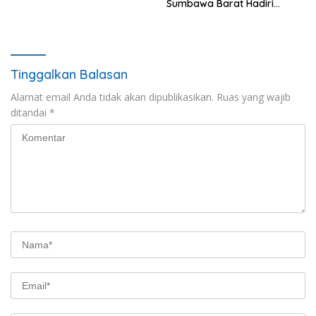
Sumbawa Barat Hadiri
“Jalan Perjuangan dan
Sharing Pengelolaan
Pariwisata Bendungan Tiu
Suntuk”
Tinggalkan Balasan
Alamat email Anda tidak akan dipublikasikan.
Ruas yang wajib
ditandai
*