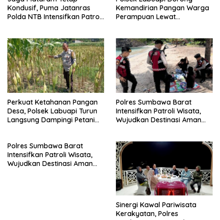
Kondusif, Puma Jatanras
Kemandirian Pangan Warga
Polda NTB Intensifkan Patroli
Perampuan Lewat
Malam
Pemanfaatan Pekarangan
Rumah
Perkuat Ketahanan Pangan
Polres Sumbawa Barat
Desa, Polsek Labuapi Turun
Intensifkan Patroli Wisata,
Langsung Dampingi Petani
Wujudkan Destinasi Aman
Merembu
dan Nyaman bagi
Masyarakat
Polres Sumbawa Barat
Intensifkan Patroli Wisata,
Wujudkan Destinasi Aman
dan Nyaman bagi
Masyarakat
Sinergi Kawal Pariwisata
Kerakyatan, Polres