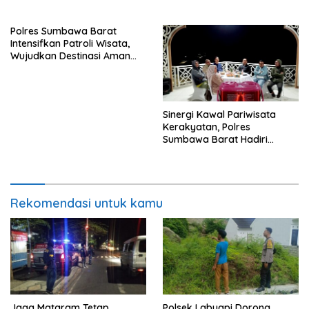
Merembu
dan Nyaman bagi
Masyarakat
Polres Sumbawa Barat
Intensifkan Patroli Wisata,
Wujudkan Destinasi Aman
dan Nyaman bagi
Masyarakat
Sinergi Kawal Pariwisata
Kerakyatan, Polres
Sumbawa Barat Hadiri
“Jalan Perjuangan dan
Sharing Pengelolaan
Pariwisata Bendungan Tiu
Suntuk”
Rekomendasi untuk kamu
Jaga Mataram Tetap
Polsek Labuapi Dorong