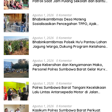
Patroli Saat Jam Pulang Sekolah dan Bantu
Atur Lalu Lintas
Agustus 1, 2026
0 Komentar
Bhabinkamtibmas Desa Moteng
Sosialisasikan Pencegahan TPPO, Ajak
Warga Gunakan Jalur Resmi Bekerja ke Luar
Negeri
Agustus 1, 2026
0 Komentar
Bhabinkamtibmas Polsek Hu’u Pantau Lahan
Jagung Warga, Dukung Program Ketahanan
Pangan
Agustus 1, 2026
0 Komentar
Jaga Kebersihan dan Kenyamanan Mako,
Personel Polres Sumbawa Barat Gelar Kurve
Lingkungan
Agustus 1, 2026
0 Komentar
Polres Sumbawa Barat Tangani Kecelakaan
Lalu Lintas Antarsepeda Motor di Jalan
Lintas Desa Tepas Sepakat – Moteng
Agustus 1, 2026
0 Komentar
Kasikum Polres Sumbawa Barat Perkuat