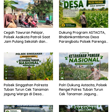
Cegah Tawuran Pelajar,
Dukung Program ASTACITA,
Polsek Asakota Patroli Saat
Bhabinkamtibmas Desa
Jam Pulang Sekolah dan
Parangbatu Polsek Parengan
Bantu Atur Lalu Lintas
Polresta Tuban laksanakan
sambang tanaman Jagung
Di Desa Parangbatu Kec.
Parengan
Polsek Singgahan Polresta
Polri Dukung Astacita, Polsek
Tuban Turun Cek Tanaman
Rengel Polres Tuban Turun
jagung Warga di Desa
Cek Tanaman Jagung
Mulyoagung
Warga di Desa Rengel