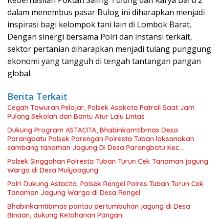
Keberhasilan Poktan Saling Tulung dan Karya Baru 2
dalam menembus pasar Bulog ini diharapkan menjadi
inspirasi bagi kelompok tani lain di Lombok Barat.
Dengan sinergi bersama Polri dan instansi terkait,
sektor pertanian diharapkan menjadi tulang punggung
ekonomi yang tangguh di tengah tantangan pangan
global.
Berita Terkait
Cegah Tawuran Pelajar, Polsek Asakota Patroli Saat Jam
Pulang Sekolah dan Bantu Atur Lalu Lintas
Dukung Program ASTACITA, Bhabinkamtibmas Desa
Parangbatu Polsek Parengan Polresta Tuban laksanakan
sambang tanaman Jagung Di Desa Parangbatu Kec.
Parengan
Polsek Singgahan Polresta Tuban Turun Cek Tanaman jagung
Warga di Desa Mulyoagung
Polri Dukung Astacita, Polsek Rengel Polres Tuban Turun Cek
Tanaman Jagung Warga di Desa Rengel
Bhabinkamtibmas pantau pertumbuhan jagung di Desa
Binaan, dukung Ketahanan Pangan.