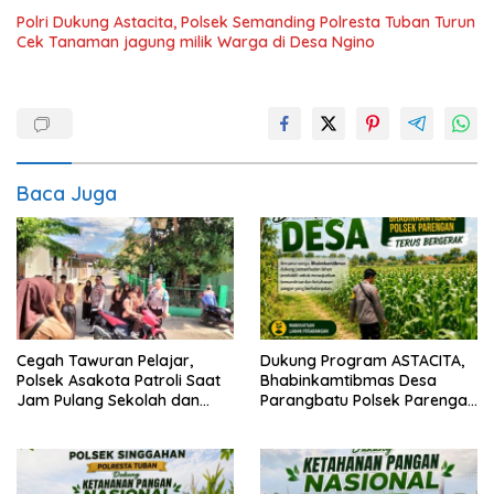
Polri Dukung Astacita, Polsek Semanding Polresta Tuban Turun
Cek Tanaman jagung milik Warga di Desa Ngino
Baca Juga
Cegah Tawuran Pelajar,
Dukung Program ASTACITA,
Polsek Asakota Patroli Saat
Bhabinkamtibmas Desa
Jam Pulang Sekolah dan
Parangbatu Polsek Parengan
Bantu Atur Lalu Lintas
Polresta Tuban laksanakan
sambang tanaman Jagung
Di Desa Parangbatu Kec.
Parengan