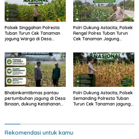
Polsek Singgahan Polresta
Polri Dukung Astacita, Polsek
Tuban Turun Cek Tanaman
Rengel Polres Tuban Turun
jagung Warga di Desa
Cek Tanaman Jagung
Mulyoagung
Warga di Desa Rengel
Bhabinkamtibmas pantau
Polri Dukung Astacita, Polsek
pertumbuhan jagung di Desa
Semanding Polresta Tuban
Binaan, dukung Ketahanan
Turun Cek Tanaman jagung
Pangan.
milik Warga di Desa Ngino
Rekomendasi untuk kamu