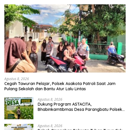
Agustus 8, 2026
Cegah Tawuran Pelajar, Polsek Asakota Patroli Saat Jam
Pulang Sekolah dan Bantu Atur Lalu Lintas
Agustus 8, 2026
Dukung Program ASTACITA,
Bhabinkamtibmas Desa Parangbatu Polsek
Parengan Polresta Tuban laksanakan
sambang tanaman Jagung Di Desa
Parangbatu Kec. Parengan
Agustus 8, 2026