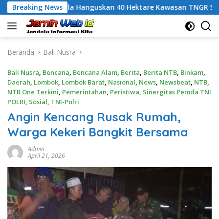
Langsung
Karhutla Hanguskan 40 Hektare Kawasan TNGR Sembalun, Kap
Breaking News
ke
konten
Beranda
Bali Nusra
Bali Nusra
,
Bencana
,
Bencana Alam
,
Berita
,
Berita NTB
,
Binkam
,
Daerah
,
Lombok
,
Lombok Barat
,
Nasional
,
News
,
Newsbeat
,
NTB
,
NTB One Terkini
,
Pemerintahan
,
Peristiwa
,
Sinergitas Pemda TNI
POLRI
,
Sosial
,
TNI-Polri
Angin Kencang Rusak Rumah,
Warga Kekeri Bangkit Bersama
Admin
April 21, 2026