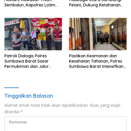
Sembalun, Kapolres Lotim
Petani, Dukung Ketahanan
Turun Langsung Padamkan
Pangan dan Swasembada
Api
Pangan
Patroli Dialogis Polres
Pastikan Keamanan dan
Sumbawa Barat Sasar
Kesehatan Tahanan, Polres
Permukiman dan Jalur
Sumbawa Barat Intensifkan
Ramai, Jaga Kamtibmas
Pengecekan Rutan Secara
Tetap Kondusif
Berkala
Tinggalkan Balasan
Alamat email Anda tidak akan dipublikasikan.
Ruas yang wajib
ditandai
*