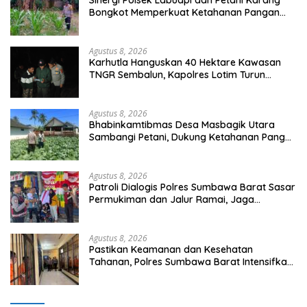
Sinergi Polsek Labuapi dan Petani Karang
Bongkot Memperkuat Ketahanan Pangan
Nasional
Agustus 8, 2026
Karhutla Hanguskan 40 Hektare Kawasan
TNGR Sembalun, Kapolres Lotim Turun
Langsung Padamkan Api
Agustus 8, 2026
Bhabinkamtibmas Desa Masbagik Utara
Sambangi Petani, Dukung Ketahanan Pangan
dan Swasembada Pangan
Agustus 8, 2026
Patroli Dialogis Polres Sumbawa Barat Sasar
Permukiman dan Jalur Ramai, Jaga
Kamtibmas Tetap Kondusif
Agustus 8, 2026
Pastikan Keamanan dan Kesehatan
Tahanan, Polres Sumbawa Barat Intensifkan
Pengecekan Rutan Secara Berkala