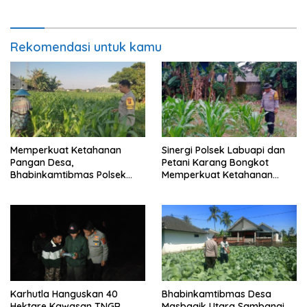
Tetap Kondusif
Berkala
Rekomendasi untuk kamu
Memperkuat Ketahanan
Sinergi Polsek Labuapi dan
Pangan Desa,
Petani Karang Bongkot
Bhabinkamtibmas Polsek
Memperkuat Ketahanan
Labuapi Dampingi Petani
Pangan Nasional
Kuranji Dalang
Karhutla Hanguskan 40
Bhabinkamtibmas Desa
Hektare Kawasan TNGR
Masbagik Utara Sambangi