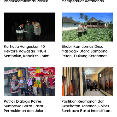
Bhabinkamtibmas Polsek
Memperkuat Ketahanan
Labuapi Dampingi Petani
Pangan Nasional
Kuranji Dalang
Karhutla Hanguskan 40
Bhabinkamtibmas Desa
Hektare Kawasan TNGR
Masbagik Utara Sambangi
Sembalun, Kapolres Lotim
Petani, Dukung Ketahanan
Turun Langsung Padamkan
Pangan dan Swasembada
Api
Pangan
Patroli Dialogis Polres
Pastikan Keamanan dan
Sumbawa Barat Sasar
Kesehatan Tahanan, Polres
Permukiman dan Jalur
Sumbawa Barat Intensifkan
Ramai, Jaga Kamtibmas
Pengecekan Rutan Secara