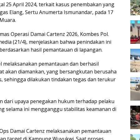
l 25 April 2024, terkait kasus penembakan yang
gas Elang, Sertu Anumerta Ismunandar, pada 17
 Muara.
mas Operasi Damai Cartenz 2026, Kombes Pol.
ai media (21/4), menjelaskan bahwa penindakan ini
 berdasarkan hasil pemantauan di lapangan.
el melaksanakan pemantauan dan berhasil
Saat akan diamankan, yang bersangkutan berusaha
, sehingga dilakukan tindakan tegas dan terukur
n dari upaya penegakan hukum terhadap pelaku
ng selama ini mengganggu stabilitas keamanan di
as Ops Damai Cartenz melaksanakan pemantauan
aan target di Kampung Wuyukwi. Saat proses