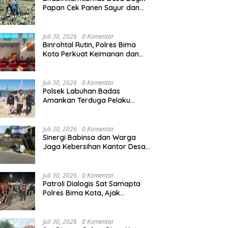
Papan Cek Panen Sayur dan
Berikan Imbauan Kamtibmas
kepada Warga
Juli 30, 2026
0 Komentar
Binrohtal Rutin, Polres Bima
Kota Perkuat Keimanan dan
Mental Personel Sebelum
Bertugas
Juli 30, 2026
0 Komentar
Polsek Labuhan Badas
Amankan Terduga Pelaku
Percobaan Pemerkosaan
Disertai Pengancaman Dengan
Parang
Juli 30, 2026
0 Komentar
Sinergi Babinsa dan Warga
Jaga Kebersihan Kantor Desa
Dopang
Juli 30, 2026
0 Komentar
Patroli Dialogis Sat Samapta
Polres Bima Kota, Ajak
Masyarakat Bersama Jaga
Kamtibmas
Juli 30, 2026
0 Komentar