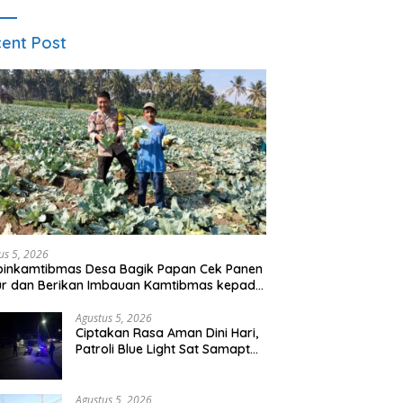
ent Post
us 5, 2026
binkamtibmas Desa Bagik Papan Cek Panen
ur dan Berikan Imbauan Kamtibmas kepada
ga
Agustus 5, 2026
Ciptakan Rasa Aman Dini Hari,
Patroli Blue Light Sat Samapta
Polres Sumbawa Pantau
Simpang Sering Antisipasi 3C
Agustus 5, 2026