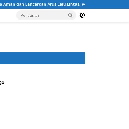
rkan Arus Lalu Lintas, Polsek Buer Gelar Strong Point di Depa
ga