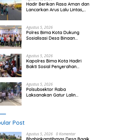
Hadir Berikan Rasa Aman dan
Lancarkan Arus Lalu Lintas,
Polsek Buer Gelar Strong Point
di Depan SDN Perenang
Agustus 5, 2026
Polres Bima Kota Dukung
Sosialisasi Desa Binaan
Imigrasi untuk Cegah TPPO dan
TPPM
Agustus 5, 2026
Kapolres Bima Kota Hadiri
Bakti Sosial Penyerahan
Bantuan bagi Keluarga Korban
Tenggelamnya Perahu di Teluk
Bima
Agustus 5, 2026
Polsubsektor Raba
Laksanakan Gatur Lalin
“Rawan Siang”, Berikan
Pelayanan Maksimal kepada
Pelajar
ular Post
Agustus 5, 2026
0 Komentar
Bhabinkamtibmas Desa Bagik