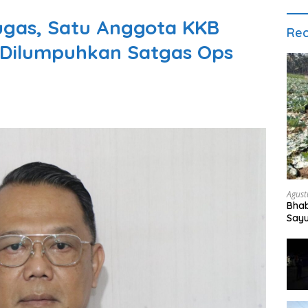
gas, Satu Anggota KKB
Rec
 Dilumpuhkan Satgas Ops
Agust
Bha
Say
War