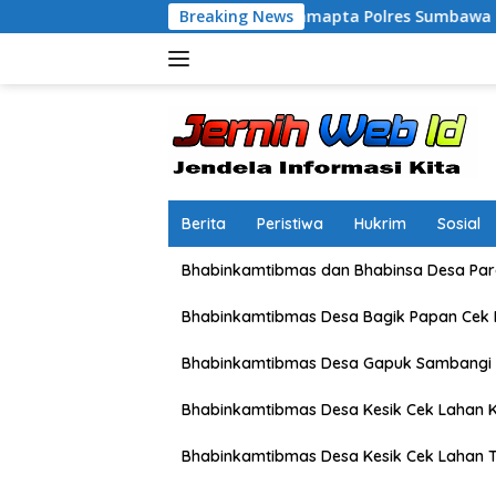
Langsung
atroli Blue Light Sat Samapta Polres Sumbawa Pantau Simpang S
Breaking News
ke
konten
Berita
Peristiwa
Hukrim
Sosial
Bhabinkamtibmas dan Bhabinsa Desa Pare
Bhabinkamtibmas Desa Bagik Papan Cek
Bhabinkamtibmas Desa Gapuk Sambangi 
Bhabinkamtibmas Desa Kesik Cek Lahan K
Bhabinkamtibmas Desa Kesik Cek Lahan 