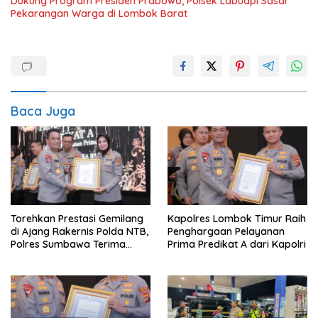
Dukung Program Presiden Prabowo, Polsek Labuapi Sasar
Pekarangan Warga di Lombok Barat
Baca Juga
Torehkan Prestasi Gemilang
Kapolres Lombok Timur Raih
di Ajang Rakernis Polda NTB,
Penghargaan Pelayanan
Polres Sumbawa Terima
Prima Predikat A dari Kapolri
Penghargaan Pelayanan
Prima Kapolri