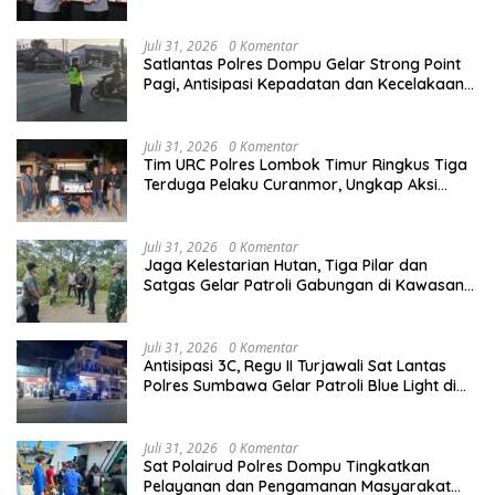
Penghargaan Pelayanan Prima Kapolri
Juli 31, 2026
0 Komentar
Satlantas Polres Dompu Gelar Strong Point
Pagi, Antisipasi Kepadatan dan Kecelakaan
Lalu Lintas
Juli 31, 2026
0 Komentar
Tim URC Polres Lombok Timur Ringkus Tiga
Terduga Pelaku Curanmor, Ungkap Aksi
Pencurian Motor di Sikur
Juli 31, 2026
0 Komentar
Jaga Kelestarian Hutan, Tiga Pilar dan
Satgas Gelar Patroli Gabungan di Kawasan
Hutan Lindung Ai Baong
Juli 31, 2026
0 Komentar
Antisipasi 3C, Regu II Turjawali Sat Lantas
Polres Sumbawa Gelar Patroli Blue Light di
Simpang Lawang Gali
Juli 31, 2026
0 Komentar
Sat Polairud Polres Dompu Tingkatkan
Pelayanan dan Pengamanan Masyarakat