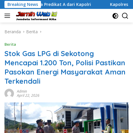
Langsung
 Prima Predikat A dari Kapolri
Breaking News
Kapolres Lombok Timur 
ke
konten
Beranda
Berita
Berita
Stok Gas LPG di Sekotong
Mencapai 1.200 Ton, Polisi Pastikan
Pasokan Energi Masyarakat Aman
Terkendali
Admin
April 22, 2026