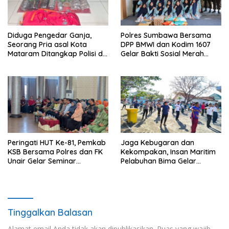
Diduga Pengedar Ganja,
Polres Sumbawa Bersama
Seorang Pria asal Kota
DPP BMWI dan Kodim 1607
Mataram Ditangkap Polisi di
Gelar Bakti Sosial Merah
Sumbawa Barat
Putih di Ponpes Arrahman
Hidayatullah
Peringati HUT Ke-81, Pemkab
Jaga Kebugaran dan
KSB Bersama Polres dan FK
Kekompakan, Insan Maritim
Unair Gelar Seminar
Pelabuhan Bima Gelar
Kesehatan “1000 Hari
Senam Bersama
Pertama Kehidupan”
Tinggalkan Balasan
Alamat email Anda tidak akan dipublikasikan.
Ruas yang wajib