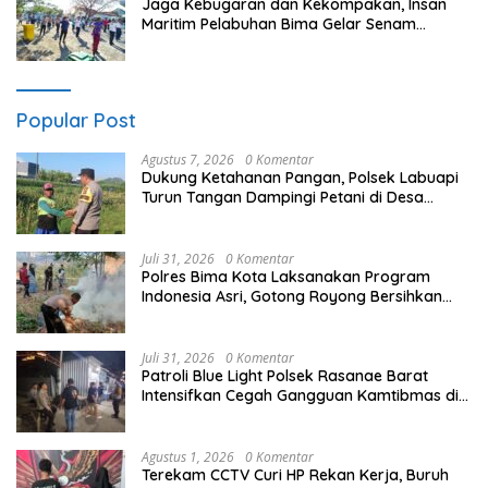
Jaga Kebugaran dan Kekompakan, Insan
Maritim Pelabuhan Bima Gelar Senam
Bersama
Popular Post
Agustus 7, 2026
0 Komentar
Dukung Ketahanan Pangan, Polsek Labuapi
Turun Tangan Dampingi Petani di Desa
Karang Bongkot
Juli 31, 2026
0 Komentar
Polres Bima Kota Laksanakan Program
Indonesia Asri, Gotong Royong Bersihkan
Tempat Pemakaman Umum di Kelurahan Ule
Juli 31, 2026
0 Komentar
Patroli Blue Light Polsek Rasanae Barat
Intensifkan Cegah Gangguan Kamtibmas di
Wilayah Hukum Polres Bima Kota
Agustus 1, 2026
0 Komentar
Terekam CCTV Curi HP Rekan Kerja, Buruh