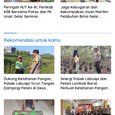
Peringati HUT Ke-81, Pemkab
Jaga Kebugaran dan
KSB Bersama Polres dan FK
Kekompakan, Insan Maritim
Unair Gelar Seminar
Pelabuhan Bima Gelar
Kesehatan “1000 Hari
Senam Bersama
Pertama Kehidupan”
Rekomendasi untuk kamu
Dukung Ketahanan Pangan,
Sinergi Polsek Labuapi dan
Polsek Labuapi Turun Tangan
Petani Lombok Barat
Dampingi Petani di Desa
Perkuat Ketahanan Pangan
Karang Bongkot
Nasional