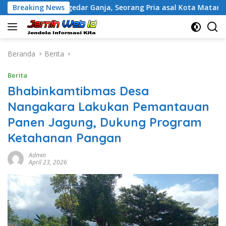
Langsung
uga Pengedar Ganja, Seorang Pria asal Kota Mataram Ditangka
Breaking News
ke
konten
Beranda
Berita
Berita
Bhabinkamtibmas Desa
Nangakara Lakukan Pemantauan
Panen Jagung, Dukung Program
Ketahanan Pangan
Admin
April 23, 2026