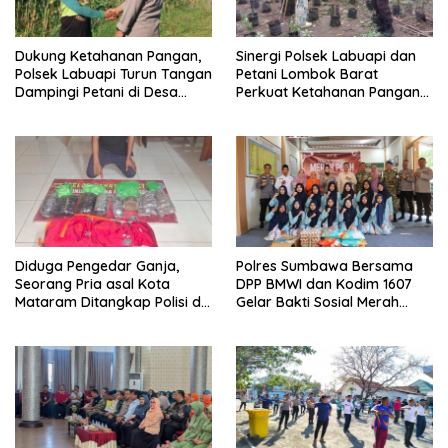
Dukung Ketahanan Pangan,
Sinergi Polsek Labuapi dan
Polsek Labuapi Turun Tangan
Petani Lombok Barat
Dampingi Petani di Desa
Perkuat Ketahanan Pangan
Karang Bongkot
Nasional
Diduga Pengedar Ganja,
Polres Sumbawa Bersama
Seorang Pria asal Kota
DPP BMWI dan Kodim 1607
Mataram Ditangkap Polisi di
Gelar Bakti Sosial Merah
Sumbawa Barat
Putih di Ponpes Arrahman
Hidayatullah