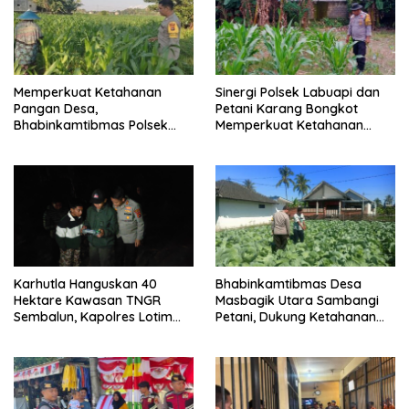
Memperkuat Ketahanan
Sinergi Polsek Labuapi dan
Pangan Desa,
Petani Karang Bongkot
Bhabinkamtibmas Polsek
Memperkuat Ketahanan
Labuapi Dampingi Petani
Pangan Nasional
Kuranji Dalang
Karhutla Hanguskan 40
Bhabinkamtibmas Desa
Hektare Kawasan TNGR
Masbagik Utara Sambangi
Sembalun, Kapolres Lotim
Petani, Dukung Ketahanan
Turun Langsung Padamkan
Pangan dan Swasembada
Api
Pangan