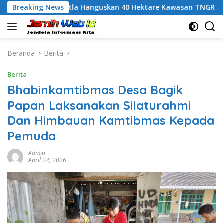
Langsung
Karhutla Hanguskan 40 Hektare Kawasan TNGR Sembalun, Ka
Breaking News
ke
konten
Beranda
Berita
Berita
Bhabinkamtibmas Desa Bagik
Papan Laksanakan Silaturahmi
Dan Himbauan Kamtibmas Kepada
Pemuda
Admin
April 24, 2026