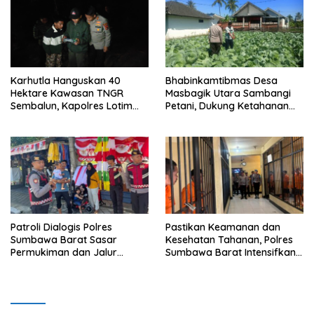
Karhutla Hanguskan 40
Bhabinkamtibmas Desa
Hektare Kawasan TNGR
Masbagik Utara Sambangi
Sembalun, Kapolres Lotim
Petani, Dukung Ketahanan
Turun Langsung Padamkan
Pangan dan Swasembada
Api
Pangan
Patroli Dialogis Polres
Pastikan Keamanan dan
Sumbawa Barat Sasar
Kesehatan Tahanan, Polres
Permukiman dan Jalur
Sumbawa Barat Intensifkan
Ramai, Jaga Kamtibmas
Pengecekan Rutan Secara
Tetap Kondusif
Berkala