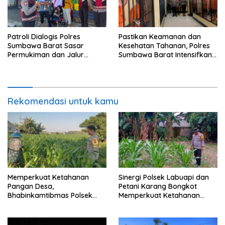
Patroli Dialogis Polres
Pastikan Keamanan dan
Sumbawa Barat Sasar
Kesehatan Tahanan, Polres
Permukiman dan Jalur
Sumbawa Barat Intensifkan
Ramai, Jaga Kamtibmas
Pengecekan Rutan Secara
Tetap Kondusif
Berkala
Rekomendasi untuk kamu
Memperkuat Ketahanan
Sinergi Polsek Labuapi dan
Pangan Desa,
Petani Karang Bongkot
Bhabinkamtibmas Polsek
Memperkuat Ketahanan
Labuapi Dampingi Petani
Pangan Nasional
Kuranji Dalang