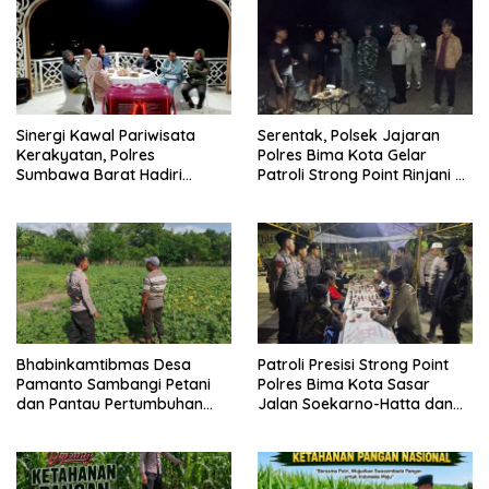
Sinergi Kawal Pariwisata
Serentak, Polsek Jajaran
Kerakyatan, Polres
Polres Bima Kota Gelar
Sumbawa Barat Hadiri
Patroli Strong Point Rinjani di
“Jalan Perjuangan dan
Sejumlah Titik Rawan
Sharing Pengelolaan
Pariwisata Bendungan Tiu
Suntuk”
Bhabinkamtibmas Desa
Patroli Presisi Strong Point
Pamanto Sambangi Petani
Polres Bima Kota Sasar
dan Pantau Pertumbuhan
Jalan Soekarno-Hatta dan
Tanaman Kacang Kedelai
Gajah Mada