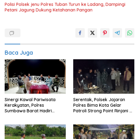
Polisi Polsek jenu Polres Tuban Turun ke Ladang, Dampingi
Petani Jagung Dukung Ketahanan Pangan
Baca Juga
Sinergi Kawal Pariwisata
Serentak, Polsek Jajaran
Kerakyatan, Polres
Polres Bima Kota Gelar
Sumbawa Barat Hadiri
Patroli Strong Point Rinjani di
“Jalan Perjuangan dan
Sejumlah Titik Rawan
Sharing Pengelolaan
Pariwisata Bendungan Tiu
Suntuk”