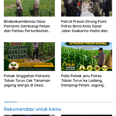
Bhabinkamtibmas Desa
Patroli Presisi Strong Point
Pamanto Sambangi Petani
Polres Bima Kota Sasar
dan Pantau Pertumbuhan
Jalan Soekarno-Hatta dan
Tanaman Kacang Kedelai
Gajah Mada
Polsek Singgahan Polresta
Polisi Polsek jenu Polres
Tuban Turun Cek Tanaman
Tuban Turun ke Ladang,
jagung Warga di Desa
Dampingi Petani Jagung
Mulyorejo
Dukung Ketahanan Pangan
Rekomendasi untuk kamu