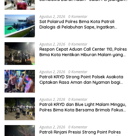
dan Sharing Pengelolaan Pariwisata
Bendungan Tiu Suntuk”
Agustus 2, 2026
0 Komentar
Sat Polairud Polres Bima Kota Patroli
Dialogis di Pelabuhan Sape, Ingatkan
Nelayan Utamakan Keselamatan Berlayar
Agustus 2, 2026
0 Komentar
Respon Cepat Aduan Call Center 110, Polres
Bima Kota Hentikan Hiburan Malam yang
Resahkan Warga
Agustus 2, 2026
0 Komentar
Patroli KRYD Strong Point Polsek Asakota
Ciptakan Rasa Aman dan Nyaman bagi
Masyarakat
Agustus 2, 2026
0 Komentar
Patroli KRYD dan Blue Light Malam Minggu,
Polres Bima Kota Bersama Brimob Fokus
Amankan Aktivitas Masyarakat di Lapangan
Serasuba
Agustus 2, 2026
0 Komentar
Patroli Rinjani Presisi Strong Point Polres