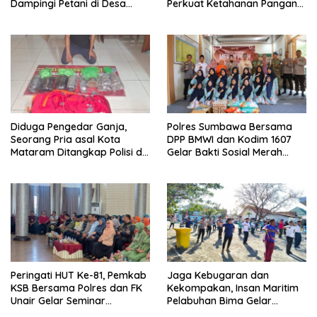
Dampingi Petani di Desa
Perkuat Ketahanan Pangan
Karang Bongkot
Nasional
Diduga Pengedar Ganja,
Polres Sumbawa Bersama
Seorang Pria asal Kota
DPP BMWI dan Kodim 1607
Mataram Ditangkap Polisi di
Gelar Bakti Sosial Merah
Sumbawa Barat
Putih di Ponpes Arrahman
Hidayatullah
Peringati HUT Ke-81, Pemkab
Jaga Kebugaran dan
KSB Bersama Polres dan FK
Kekompakan, Insan Maritim
Unair Gelar Seminar
Pelabuhan Bima Gelar
Kesehatan “1000 Hari
Senam Bersama