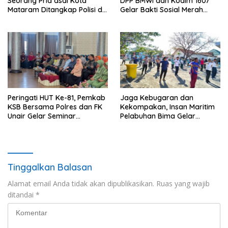
Seorang Pria asal Kota
DPP BMWI dan Kodim 1607
Mataram Ditangkap Polisi di
Gelar Bakti Sosial Merah
Sumbawa Barat
Putih di Ponpes Arrahman
Hidayatullah
Peringati HUT Ke-81, Pemkab
Jaga Kebugaran dan
KSB Bersama Polres dan FK
Kekompakan, Insan Maritim
Unair Gelar Seminar
Pelabuhan Bima Gelar
Kesehatan “1000 Hari
Senam Bersama
Pertama Kehidupan”
Tinggalkan Balasan
Alamat email Anda tidak akan dipublikasikan.
Ruas yang wajib
ditandai
*