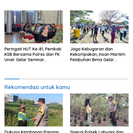
Sumbawa Barat
Putih di Ponpes Arrahman
Hidayatullah
Peringati HUT Ke-81, Pemkab
Jaga Kebugaran dan
KSB Bersama Polres dan FK
Kekompakan, Insan Maritim
Unair Gelar Seminar
Pelabuhan Bima Gelar
Kesehatan “1000 Hari
Senam Bersama
Pertama Kehidupan”
Rekomendasi untuk kamu
Dukung Ketahanan Pangan,
Sinergi Polsek Labuapi dan