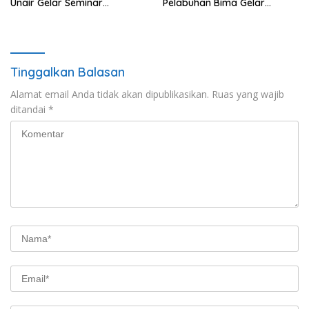
Unair Gelar Seminar
Pelabuhan Bima Gelar
Kesehatan “1000 Hari
Senam Bersama
Pertama Kehidupan”
Tinggalkan Balasan
Alamat email Anda tidak akan dipublikasikan.
Ruas yang wajib
ditandai
*