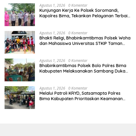
Agustus 1, 2026
0 Komentar
Kunjungan Kerja Ke Polsek Soromandi,
Kapolres Bima, Tekankan Pelayanan Terbaik
Bagi Masyarakat dan Hindari Pelanggaran
Dalam Bentuk Apapun
Agustus 1, 2026
0 Komentar
Bhakti Religi, Bhabinkamtibmas Polsek Woha
dan Mahasiswa Universitas STKIP Taman
siswa Gotong Royong Bersihkan Masjid
Agustus 1, 2026
0 Komentar
Bhabinkamtibmas Polsek Bolo Polres Bima
Kabupaten Melaksanakan Sambang Duka
Atas Meninggalnya Warga Binaan
Agustus 1, 2026
0 Komentar
Melalui Patroli KRYD, Satsamapta Polres
Bima Kabupaten Prioritaskan Keamanan
dan Kenyamanan Masyarakat di Wilayah
Hukumnya