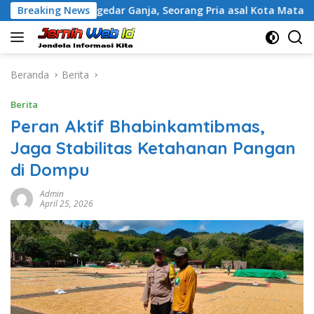
Langsung
duga Pengedar Ganja, Seorang Pria asal Kota Mataram Ditangk
Breaking News
ke
konten
Beranda
Berita
Berita
Peran Aktif Bhabinkamtibmas,
Jaga Stabilitas Ketahanan Pangan
di Dompu
Admin
April 25, 2026