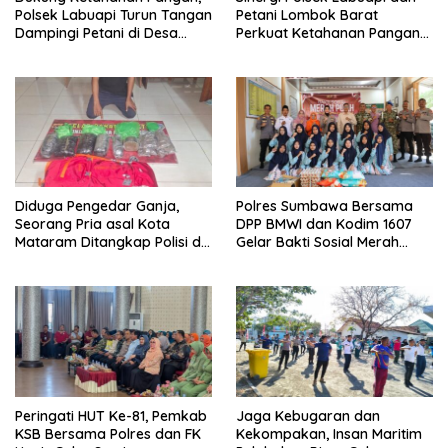
Polsek Labuapi Turun Tangan
Petani Lombok Barat
Dampingi Petani di Desa
Perkuat Ketahanan Pangan
Karang Bongkot
Nasional
Diduga Pengedar Ganja,
Polres Sumbawa Bersama
Seorang Pria asal Kota
DPP BMWI dan Kodim 1607
Mataram Ditangkap Polisi di
Gelar Bakti Sosial Merah
Sumbawa Barat
Putih di Ponpes Arrahman
Hidayatullah
Peringati HUT Ke-81, Pemkab
Jaga Kebugaran dan
KSB Bersama Polres dan FK
Kekompakan, Insan Maritim