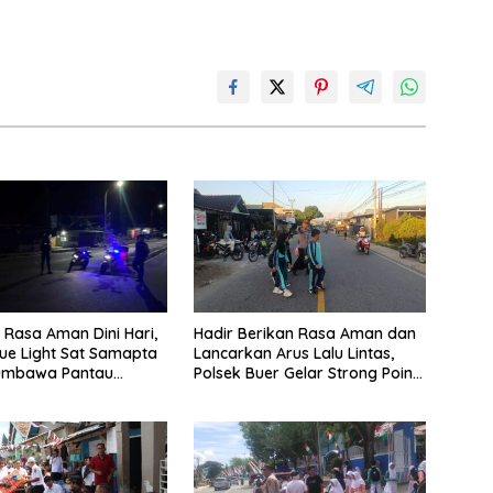
 Rasa Aman Dini Hari,
Hadir Berikan Rasa Aman dan
Blue Light Sat Samapta
Lancarkan Arus Lalu Lintas,
Sumbawa Pantau
Polsek Buer Gelar Strong Point
Sering Antisipasi 3C
di Depan SDN Perenang