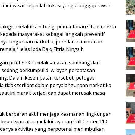
an menyasar sejumlah lokasi yang dianggap rawan
dialogis melalui sambang, pemantauan situasi, serta
epada masyarakat sebagai langkah preventif
 penyalahgunaan narkoba, peredaran minuman
emaja,” jelas Ipda Baiq Fitria Ningsih.
ungan piket SPKT melaksanakan sambang dan
 sedang berkumpul di wilayah perbatasan
ung. Dalam kesempatan tersebut, petugas
tidak terlibat dalam penyalahgunaan narkotika
saat ini marak terjadi dan dapat merusak masa
ntuk berperan aktif menjaga keamanan lingkungan
epolisian atau melalui layanan Call Center 110
adanya aktivitas yang berpotensi menimbulkan