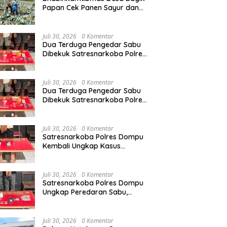
Papan Cek Panen Sayur dan
Berikan Imbauan Kamtibmas
kepada Warga
Juli 30, 2026
0 Komentar
Dua Terduga Pengedar Sabu
Dibekuk Satresnarkoba Polres
Dompu, Polisi Amankan Sabu
Bruto 5,68 Gram
Juli 30, 2026
0 Komentar
Dua Terduga Pengedar Sabu
Dibekuk Satresnarkoba Polres
Dompu, Polisi Amankan Sabu
Bruto 5,68 Gram
Juli 30, 2026
0 Komentar
Satresnarkoba Polres Dompu
Kembali Ungkap Kasus
Peredaran Sabu di
Manggelewa, Seorang Pemuda
Diamankan
Juli 30, 2026
0 Komentar
Satresnarkoba Polres Dompu
Ungkap Peredaran Sabu,
Seorang Terduga Pelaku
Diamankan Bersama Barang
Bukti 4,1 Gram
Juli 30, 2026
0 Komentar