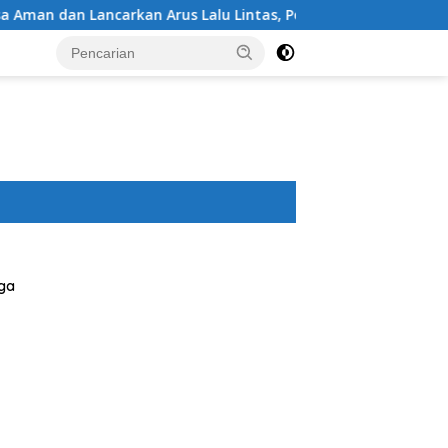
us Lalu Lintas, Polsek Buer Gelar Strong Point di Depan SDN P
ga