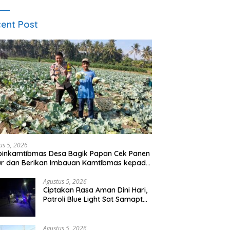
ent Post
us 5, 2026
binkamtibmas Desa Bagik Papan Cek Panen
ur dan Berikan Imbauan Kamtibmas kepada
ga
Agustus 5, 2026
Ciptakan Rasa Aman Dini Hari,
Patroli Blue Light Sat Samapta
Polres Sumbawa Pantau
Simpang Sering Antisipasi 3C
Agustus 5, 2026