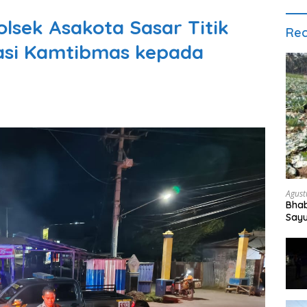
olsek Asakota Sasar Titik
Rec
asi Kamtibmas kepada
Agust
Bha
Say
War