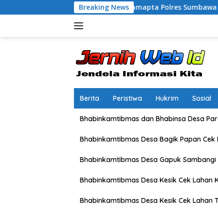
Langsung
Blue Light Sat Samapta Polres Sumbawa Pantau Simpang Sering A
Breaking News
ke
konten
Berita
Peristiwa
Hukrim
Sosial
Bhabinkamtibmas dan Bhabinsa Desa Pare
Bhabinkamtibmas Desa Bagik Papan Cek
Bhabinkamtibmas Desa Gapuk Sambangi 
Bhabinkamtibmas Desa Kesik Cek Lahan K
Bhabinkamtibmas Desa Kesik Cek Lahan 