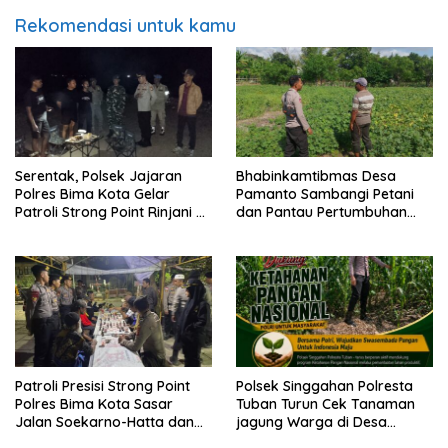
Rekomendasi untuk kamu
Serentak, Polsek Jajaran
Bhabinkamtibmas Desa
Polres Bima Kota Gelar
Pamanto Sambangi Petani
Patroli Strong Point Rinjani di
dan Pantau Pertumbuhan
Sejumlah Titik Rawan
Tanaman Kacang Kedelai
Patroli Presisi Strong Point
Polsek Singgahan Polresta
Polres Bima Kota Sasar
Tuban Turun Cek Tanaman
Jalan Soekarno-Hatta dan
jagung Warga di Desa
Gajah Mada
Mulyorejo