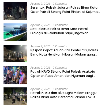
Agustus 9, 2026
0 Komentar
Serentak, Polsek Jajaran Polres Bima Kota
Gelar Patroli Strong Point Rinjani di Sejumlah
Titik Rawan
Agustus 2, 2026
0 Komentar
Sat Polairud Polres Bima Kota Patroli
Dialogis di Pelabuhan Sape, Ingatkan
Nelayan Utamakan Keselamatan Berlayar
Agustus 2, 2026
0 Komentar
Respon Cepat Aduan Call Center 110, Polres
Bima Kota Hentikan Hiburan Malam yang
Resahkan Warga
Agustus 2, 2026
0 Komentar
Patroli KRYD Strong Point Polsek Asakota
Ciptakan Rasa Aman dan Nyaman bagi
Masyarakat
Agustus 2, 2026
0 Komentar
Patroli KRYD dan Blue Light Malam Minggu,
Polres Bima Kota Bersama Brimob Fokus
Amankan Aktivitas Masyarakat di Lapangan