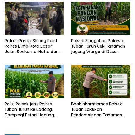
Patroli Presisi Strong Point
Polsek Singgahan Polresta
Polres Bima Kota Sasar
Tuban Turun Cek Tanaman
Jalan Soekarno-Hatta dan
jagung Warga di Desa
Gajah Mada
Mulyorejo
Polisi Polsek jenu Polres
Bhabinkamtibmas Polsek
Tuban Turun ke Ladang,
Tuban Lakukan
Dampingi Petani Jagung
Pendampingan Tanaman
Dukung Ketahanan Pangan
Jagung Dukung Ketahanan
Pangan Nasional