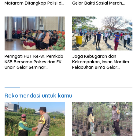
Mataram Ditangkap Polisi di
Gelar Bakti Sosial Merah
Sumbawa Barat
Putih di Ponpes Arrahman
Hidayatullah
Peringati HUT Ke-81, Pemkab
Jaga Kebugaran dan
KSB Bersama Polres dan FK
Kekompakan, Insan Maritim
Unair Gelar Seminar
Pelabuhan Bima Gelar
Kesehatan “1000 Hari
Senam Bersama
Pertama Kehidupan”
Rekomendasi untuk kamu