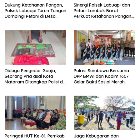
Dukung Ketahanan Pangan,
Sinergi Polsek Labuapi dan
Polsek Labuapi Turun Tangan
Petani Lombok Barat
Dampingi Petani di Desa
Perkuat Ketahanan Pangan
Karang Bongkot
Nasional
Diduga Pengedar Ganja,
Polres Sumbawa Bersama
Seorang Pria asal Kota
DPP BMWI dan Kodim 1607
Mataram Ditangkap Polisi di
Gelar Bakti Sosial Merah
Sumbawa Barat
Putih di Ponpes Arrahman
Hidayatullah
Peringati HUT Ke-81, Pemkab
Jaga Kebugaran dan