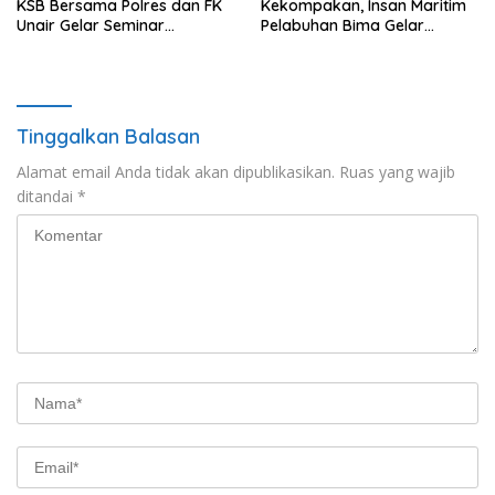
KSB Bersama Polres dan FK
Kekompakan, Insan Maritim
Unair Gelar Seminar
Pelabuhan Bima Gelar
Kesehatan “1000 Hari
Senam Bersama
Pertama Kehidupan”
Tinggalkan Balasan
Alamat email Anda tidak akan dipublikasikan.
Ruas yang wajib
ditandai
*