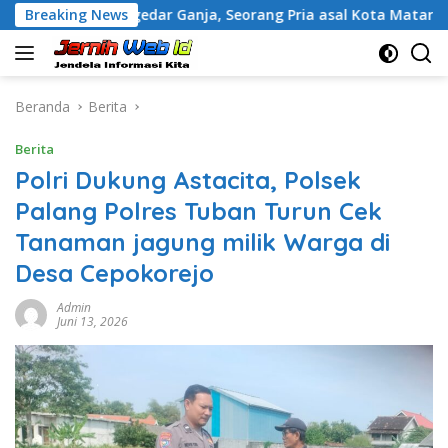
Langsung
uga Pengedar Ganja, Seorang Pria asal Kota Mataram Ditangka
Breaking News
ke
konten
Beranda
Berita
Berita
Polri Dukung Astacita, Polsek
Palang Polres Tuban Turun Cek
Tanaman jagung milik Warga di
Desa Cepokorejo
Admin
Juni 13, 2026